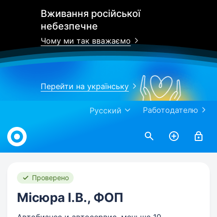
Вживання російської
небезпечне
Чому ми так вважаємо
Перейти на українську
Работодателю
Русский
Work.ua
Проверено
Місюра І.В., ФОП