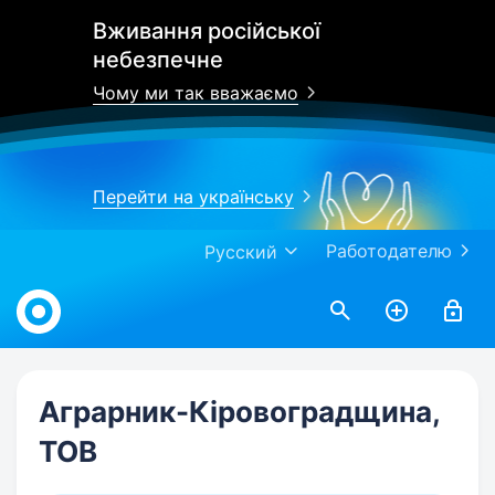
Вживання російської
небезпечне
Чому ми так вважаємо
Перейти на українську
Работодателю
Русский
Work.ua
Аграрник-Кіровоградщина,
ТОВ