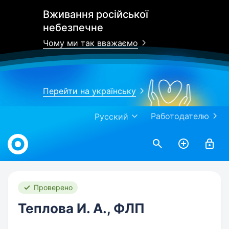
Вживання російської
небезпечне
Чому ми так вважаємо
Перейти на українську
Работодателю
Русский
Work.ua
Проверено
Теплова И. А., ФЛП