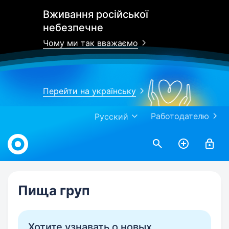
Вживання російської
небезпечне
Чому ми так вважаємо
Перейти на українську
Работодателю
Русский
Work.ua
Пища груп
Хотите узнавать о новых