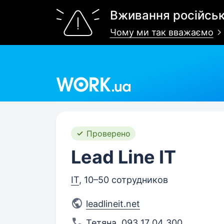
Вживання російськ
Чому ми так вважаємо
Work.ua
Проверено
Lead Line IT
IT
, 10–50 сотрудников
leadlineit.net
Тетяна
,
093 17 04 300