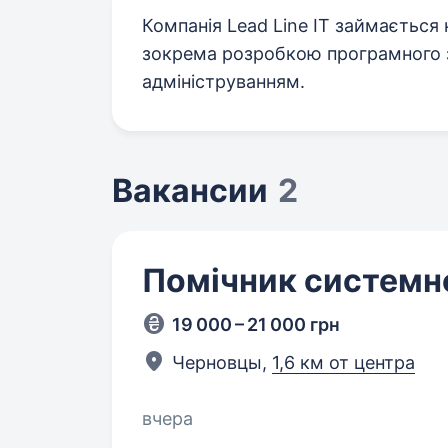
Компанія Lead Line IT займається
зокрема розробкою програмного з
адмініструванням.
Вакансии
2
Помічник системн
19 000 – 21 000 грн
Черновцы,
1,6 км от центра
вчера