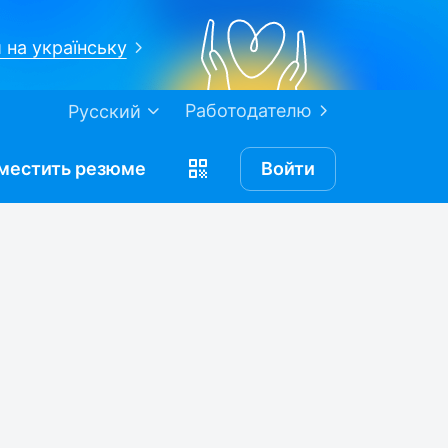
 на українську
Работодателю
Русский
местить
резюме
Войти