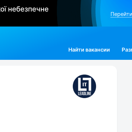
ої небезпечне
Перейти
Найти
вакансии
Раз