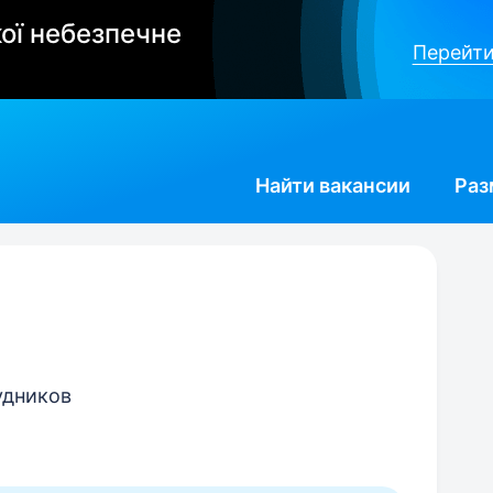
ої небезпечне
Перейти
Найти
вакансии
Раз
удников