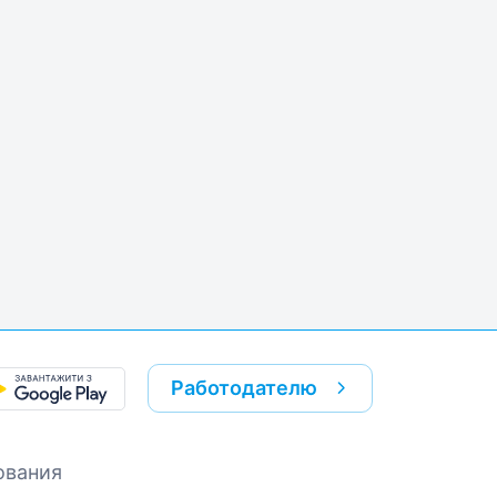
k
re link
Работодателю
ования