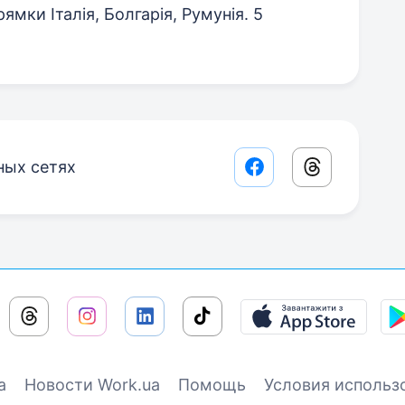
ямки Італія, Болгарія, Румунія. 5
ных сетях
Facebook share lin
Threads sha
а
Новости Work.ua
Помощь
Условия использ