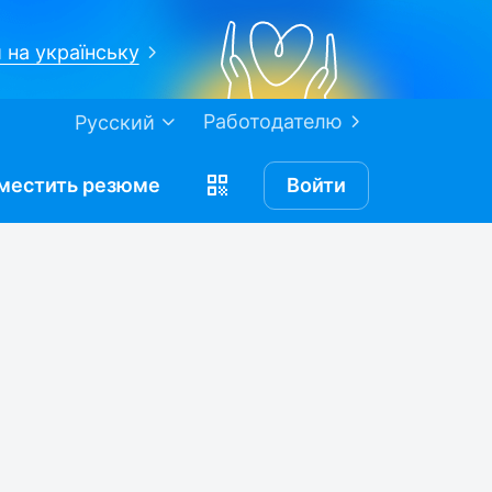
 на українську
Работодателю
Русский
местить
резюме
Войти