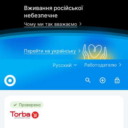
Вживання російської
небезпечне
Чому ми так вважаємо
Перейти на українську
Работодателю
Русский
Work.ua
Проверено