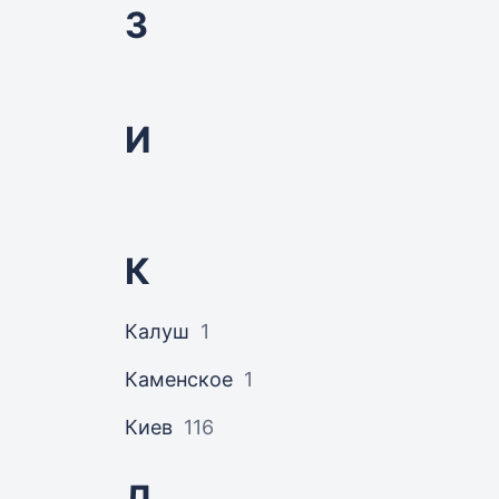
З
И
К
Калуш
1
Каменское
1
Киев
116
Л