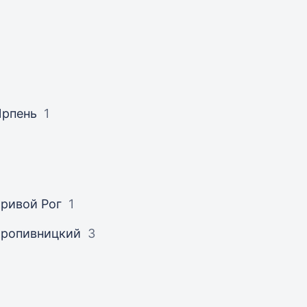
Ирпень
1
ривой Рог
1
Кропивницкий
3