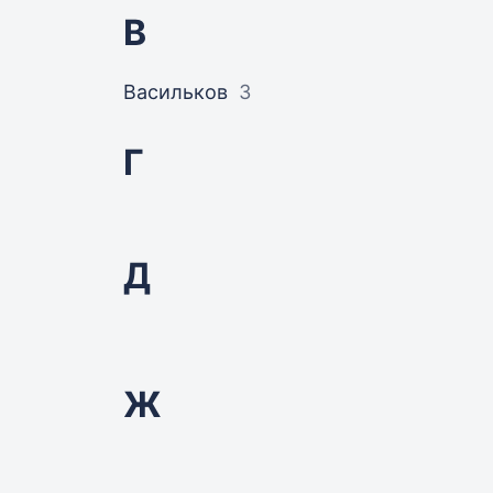
В
Васильков
3
Г
Д
Ж