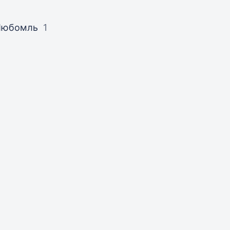
Любомль
1