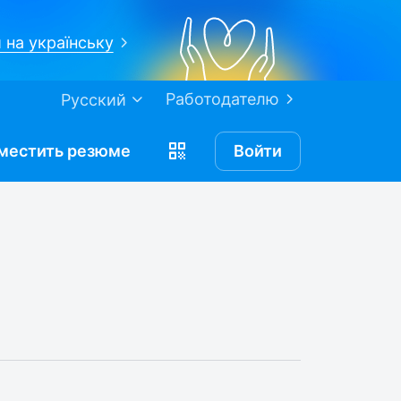
 на українську
Работодателю
Русский
местить
резюме
Войти