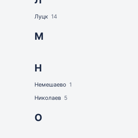
Луцк
14
М
Н
Немешаево
1
Николаев
5
О