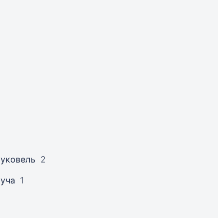
уковель
2
уча
1