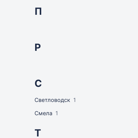
П
Р
С
Светловодск
1
Смела
1
Т