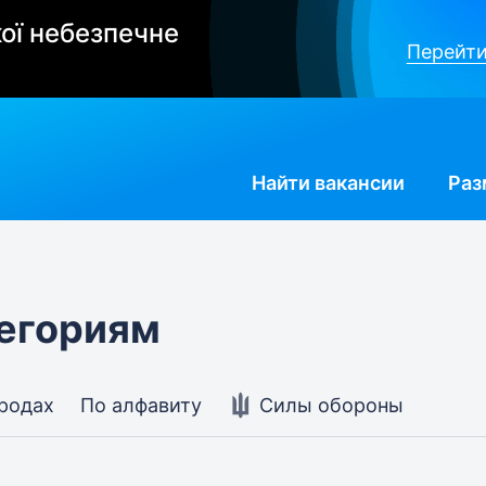
ої небезпечне
Перейти
Найти
вакансии
Раз
тегориям
ородах
По алфавиту
Силы обороны