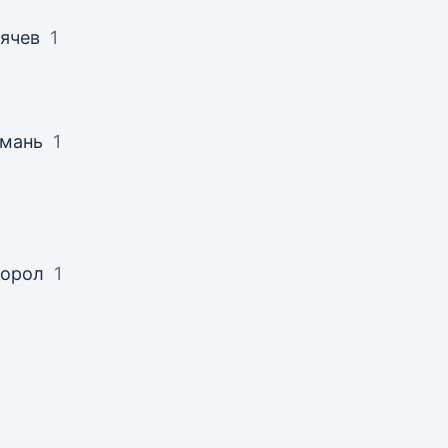
ячев
1
Умань
1
Хорол
1