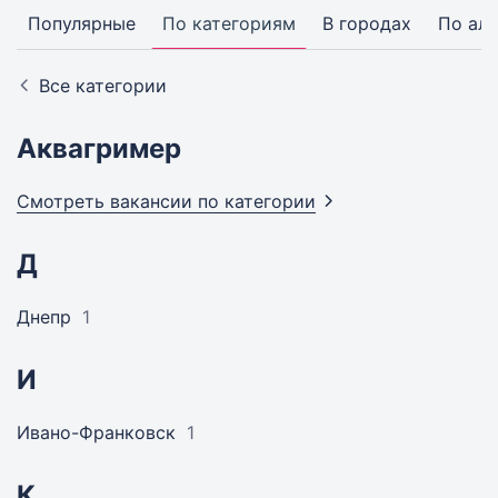
Популярные
По категориям
В городах
По ал
Все категории
Аквагример
Смотреть вакансии по
категории
Д
Днепр
1
И
Ивано-Франковск
1
К