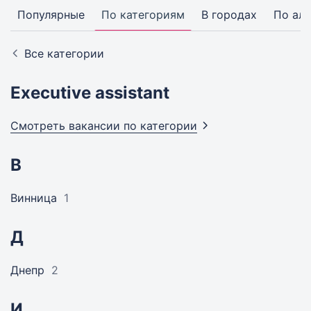
Популярные
По категориям
В городах
По ал
Все категории
Executive assistant
Смотреть вакансии по
категории
В
Винница
1
Д
Днепр
2
И