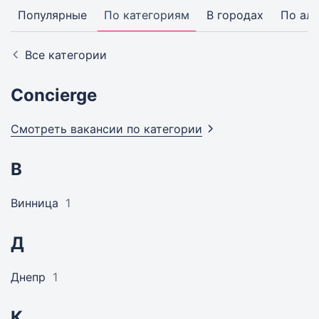
Популярные
По категориям
В городах
По ал
Все категории
Concierge
Смотреть вакансии по
категории
В
Винница
1
Д
Днепр
1
К