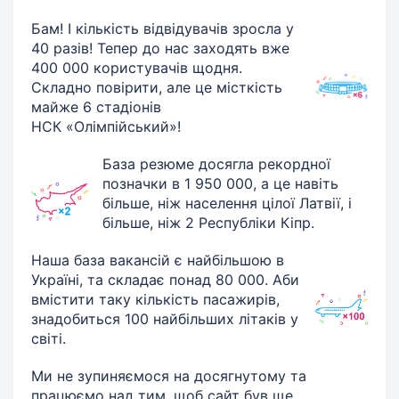
Бам! І кількість відвідувачів зросла у
40 разів! Тепер до нас заходять вже
400 000 користувачів щодня.
Складно повірити, але це місткість
майже 6 стадіонів
НСК «Олімпійський»!
База резюме досягла рекордної
позначки в 1 950 000, а це навіть
більше, ніж населення цілої Латвії, і
більше, ніж 2 Республіки Кіпр.
Наша база вакансій є найбільшою в
Україні, та складає понад 80 000. Аби
вмістити таку кількість пасажирів,
знадобиться 100 найбільших літаків у
світі.
Ми не зупиняємося на досягнутому та
працюємо над тим, щоб сайт був ще