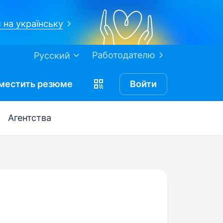
 на українську
Работодателю
Русский
местить
резюме
Войти
Агентства