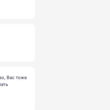
во, Вас тоже
лать