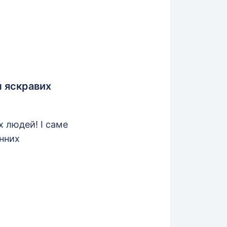
ч яскравих
их людей! І саме
нних