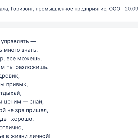
ала, Горизонт, промышленное предприятие, ООО
20.09
 управлять —
ь много знать,
р, все можешь,
ам ты разложишь.
дровик,
ты привык,
отдыхай,
ы ценим — знай,
ой не зря пришел,
удет хорошо,
 отлично,
ье в жизни личной!