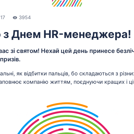
17
3954
о з Днем HR-менеджера!
 вас зі святом! Нехай цей день принесе безлі
призів.
кальні, як відбитки пальців, бо складаються з різн
повнює компанію життям, поєднуючи кращих і ці