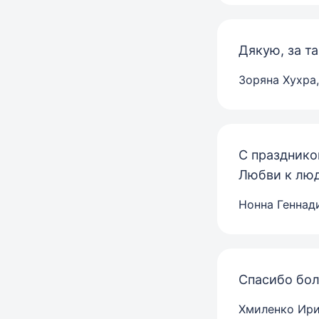
Дякую, за та
Зоряна Хухра
С празднико
Любви к люд
Нонна Геннад
Спасибо бол
Хмиленко Ири