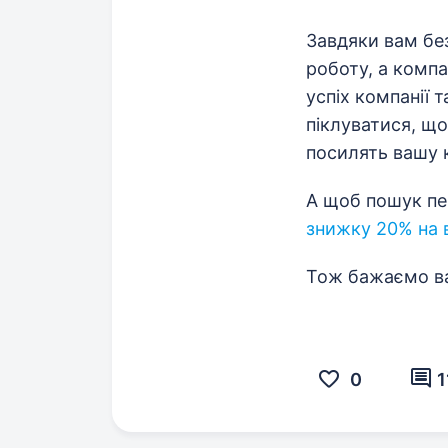
Завдяки вам бе
роботу, а компа
успіх компанії 
піклуватися, щ
посилять вашу к
А щоб пошук пе
знижку 20% на 
Тож бажаємо ва
0
1