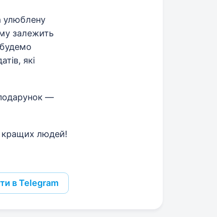
а улюблену
зму залежить
і будемо
тів, які
 подарунок —
з кращих людей!
ти в Telegram