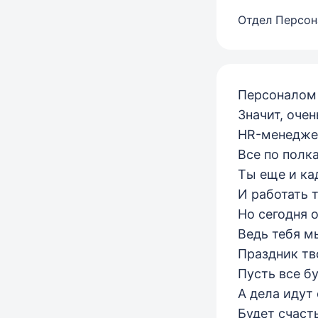
Отдел Персон
Персоналом
Значит, очен
HR-менедже
Все по полк
Ты еще и ка
И работать 
Но сегодня 
Ведь тебя м
Праздник тв
Пусть все б
А дела идут
Будет счаст