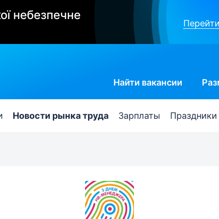
ої небезпечне
Перейти
Найти
вакансии
Раз
и
Новости рынка труда
Зарплаты
Праздники