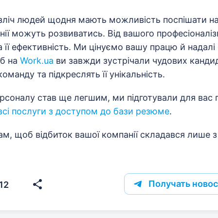
зліч людей щодня мають можливість поспішати н
нії можуть розвиватись. Від вашого професіоналі
та її ефективність. Ми цінуємо вашу працю й надал
об на
Work.ua
ви завжди зустрічали чудових кандида
оманду та підкреслять її унікальність.
рсоналу став ще легшим, ми підготували для вас
всі послуги з доступом до бази резюме
.
м, щоб відбиток вашої компанії складався лише 
Получать новос
12