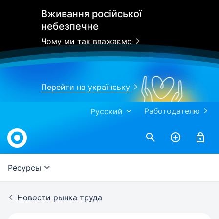
Вживання російської
небезпечне
Чому ми так вважаємо
Перейти на українську
Работодателю
Русский
Work.ua
Ресурсы
Новости рынка труда