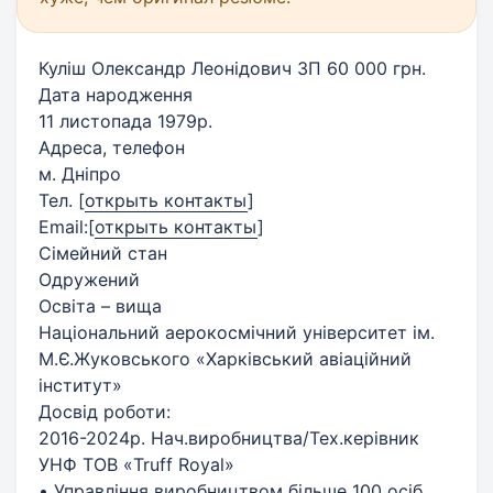
Куліш Олександр Леонідович ЗП 60 000 грн.
Дата народження
11 листопада 1979р.
Адреса, телефон
м. Дніпро
Тел.
[
открыть контакты
]
Email:
[
открыть контакты
]
Сімейний стан
Одружений
Освіта – вища
Національний аерокосмічний університет ім.
М.Є.Жуковського «Харківський авіаційний
інститут»
Досвід роботи:
2016-2024р. Нач.виробництва/Тех.керівник
УНФ ТОВ «Truff Royal»
• Управління виробництвом більше 100 осіб.