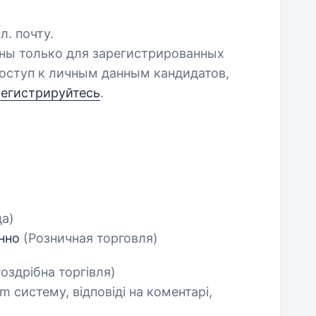
л. почту.
пны только для зарегистрированных
оступ к личным данным кандидатов,
регистрируйтесь
.
ца)
енно
(Розничная торговля)
оздрібна торгівля)
 систему, відповіді на коментарі,