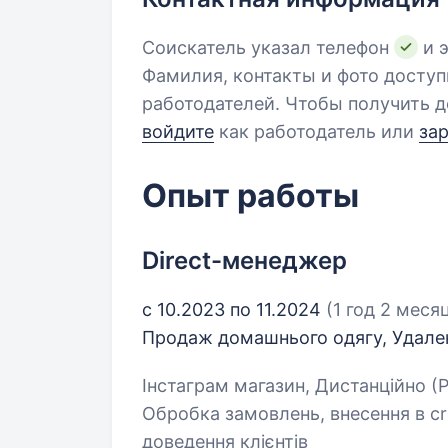
Соискатель указал телефон
и э
Фамилия, контакты и фото досту
работодателей. Чтобы получить д
войдите
как работодатель или
за
Опыт работы
Direct-менеджер
с 10.2023 по 11.2024
(1 год 2 меся
Продаж домашнього одягу, Удал
Інстаграм магазин, Дистанційно (Р
Обробка замовлень, внесення в crm
доведення клієнтів