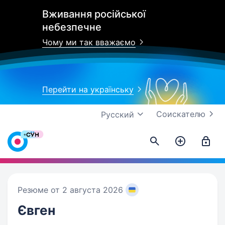
Вживання російської
небезпечне
Чому ми так вважаємо
Перейти на українську
Соискателю
Русский
Резюме от 2 августа 2026
Євген