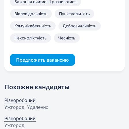
Бажання вчитися і розвиватися
Відповідальність
Пунктуальність
Комунікабельність
Доброзичливість
Неконфліктність
Чесність
Предложить вакансию
Похожие кандидаты
Різноробочий
Ужгород, Удаленно
Різноробочий
Ужгород