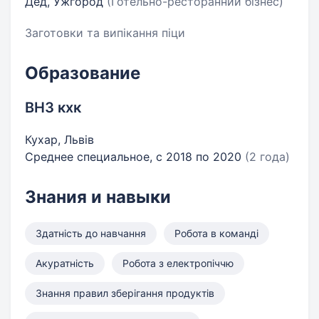
Дед, Ужгород
(Готельно-ресторанний бізнес)
Заготовки та випікання піци
Образование
ВНЗ кхк
Кухар, Львів
Среднее специальное, с 2018 по 2020
(2 года)
Знания и навыки
Здатність до навчання
Робота в команді
Акуратність
Робота з електропіччю
Знання правил зберігання продуктів