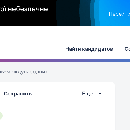
ої небезпечне
Перейти
Найти кандидатов
С
ль-международник
Сохранить
Еще