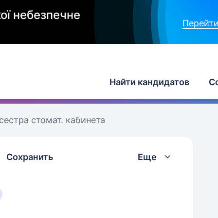
ої небезпечне
Перейти
Найти кандидатов
С
сестра стомат. кабинета
Сохранить
Еще