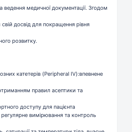
а ведення медичної документації. Згодом
 свій досвід для покращення рівня
ного розвитку.
них катетерів (Peripheral IV):впевнене
дотриманням правил асептики та
ртного доступу для пацієнта
: регулярне вимірювання та контроль
, сатурації та температури тіла, вчасне