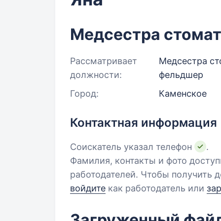
Медсестра стомат.
Рассматривает
Медсестра сто
должности:
фельдшер
Город:
Каменское
Контактная информация
Соискатель указал телефон
.
Фамилия, контакты и фото досту
работодателей. Чтобы получить д
войдите
как работодатель или
за
Загруженный фай