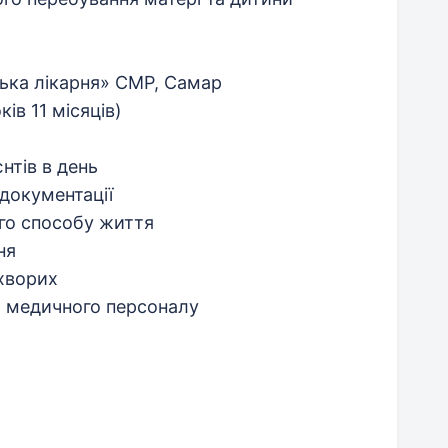
ька лікарня» СМР, Самар
ів 11 місяців)
нтів в день
документації
ого способу життя
ня
хворих
 медичного персоналу