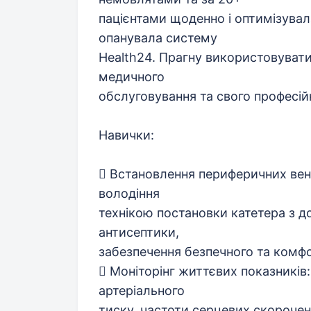
пацієнтами щоденно і оптимізувал
опанувала систему
Health24. Прагну використовувати
медичного
обслуговування та свого професій
Навички:
 Встановлення периферичних веноз
володіння
технікою постановки катетера з 
антисептики,
забезпечення безпечного та комфо
 Моніторінг життєвих показників
артеріального
тиску, частоти серцевих скорочень