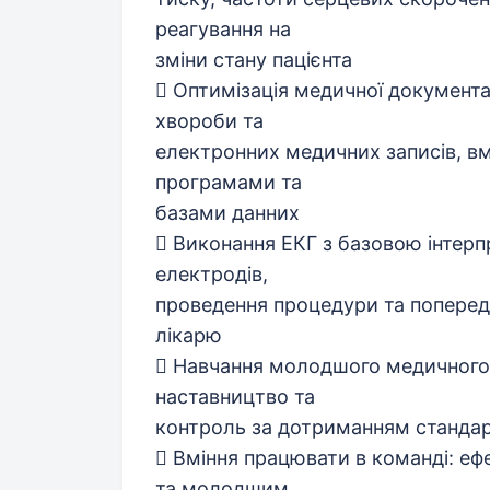
реагування на
зміни стану пацієнта
 Оптимізація медичної документац
хвороби та
електронних медичних записів, в
програмами та
базами данних
 Виконання ЕКГ з базовою інтерп
електродів,
проведення процедури та попередн
лікарю
 Навчання молодшого медичного 
наставництво та
контроль за дотриманням стандар
 Вміння працювати в команді: еф
та молодшим