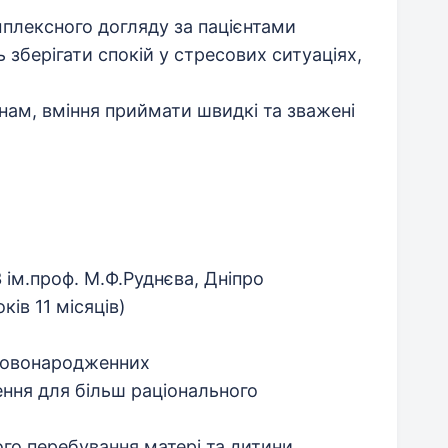
плексного догляду за пацієнтами
ь зберігати спокій у стресових ситуаціях,
инам, вміння приймати швидкі та зважені
 ім.проф. М.Ф.Руднєва, Дніпро
ків 11 місяців)
 новонародженних
ення для більш раціонального
го перебування матері та дитини