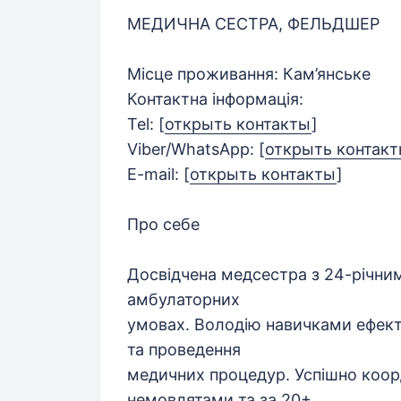
МЕДИЧНА СЕСТРА, ФЕЛЬДШЕР
Місце проживання: Кам’янське
Контактна інформація:
Tel:
[
открыть контакты
]
Viber/WhatsApp:
[
открыть контак
E-mail:
[
открыть контакты
]
Про себе
Досвідчена медсестра з 24-річним
амбулаторних
умовах. Володію навичками ефект
та проведення
медичних процедур. Успішно коор
немовлятами та за 20+