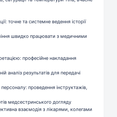
ії: точне та системне ведення історії
міння швидко працювати з медичними
ретацією: професійне накладання
ій аналіз результатів для передачі
персоналу: проведення інструктажів,
тів медсестринського догляду
ективна взаємодія з лікарями, колегами