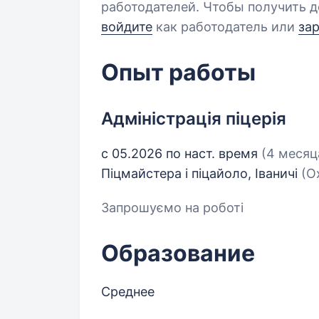
работодателей. Чтобы получить д
войдите
как работодатель или
за
Опыт работы
Адміністрація піцерія
с 05.2026 по наст. время
(4 месяц
Піцмайстера і піцайоло, Іваничі
(О
Запрошуємо на роботі
Образование
Среднее