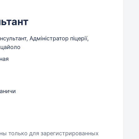
ьтант
сультант, Адміністратор піцерії,
іцайоло
ная
аничи
пны только для зарегистрированных