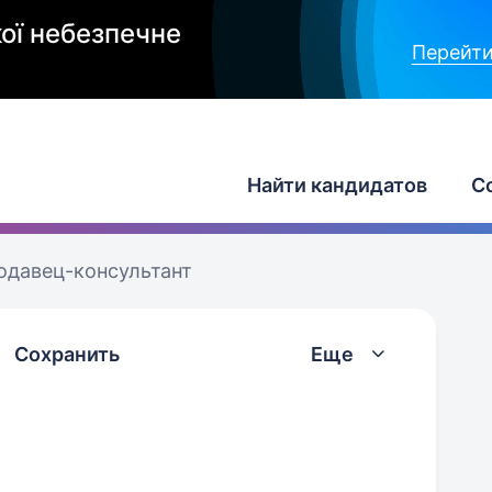
ої небезпечне
Перейти
Найти кандидатов
С
одавец-консультант
Сохранить
Еще