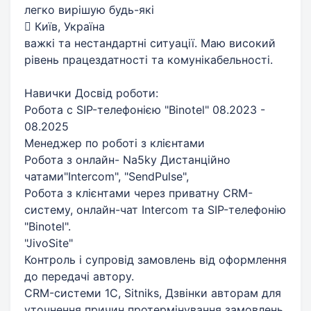
легко вирішую будь-які
 Київ, Україна
важкі та нестандартні ситуації. Маю високий
рівень працездатності та комунікабельності.
Навички Досвід роботи:
Робота с SIP-телефонією "Binotel" 08.2023 -
08.2025
Менеджер по роботі з клієнтами
Робота з онлайн- Na5ky Дистанційно
чатами"Intercom", "SendPulse",
Робота з клієнтами через приватну CRM-
систему, онлайн-чат Intercom та SIP-телефонію
"Binotel".
"JivoSite"
Контроль і супровід замовлень від оформлення
до передачі автору.
CRM-системи 1С, Sitniks, Дзвінки авторам для
уточнення причин протермінування замовлень.