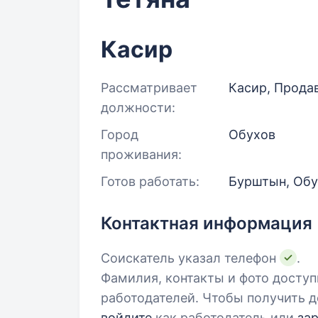
Касир
Рассматривает
Касир, Продав
должности:
Город
Обухов
проживания:
Готов работать:
Бурштын, Обу
Контактная информация
Соискатель указал телефон
.
Фамилия, контакты и фото досту
работодателей. Чтобы получить д
войдите
как работодатель или
за