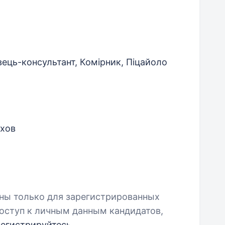
ець-консультант, Комірник, Піцайоло
хов
пны только для зарегистрированных
оступ к личным данным кандидатов,
регистрируйтесь
.