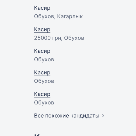
Касир
Обухов, Кагарлык
Касир
25000 грн
, Обухов
Касир
Обухов
Касир
Обухов
Касир
Обухов
Все похожие кандидаты