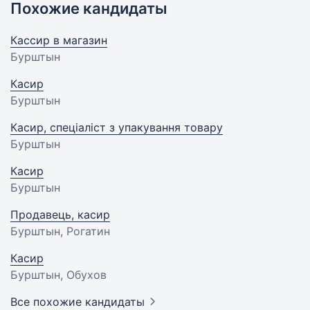
Похожие кандидаты
Кассир в магазин
Бурштын
Касир
Бурштын
Касир, спеціаліст з упакування товару
Бурштын
Касир
Бурштын
Продавець, касир
Бурштын, Рогатин
Касир
Бурштын, Обухов
Все похожие кандидаты