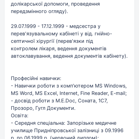
долікарської допомоги, проведення
передзмінного огляду). ​
29.07.1999 - 17.12.1999 - медсестра у
перев'язувальному кабінеті у від. гнійно-
септичної хірургії (перев'язки під
контролем лікаря, ведення документів
автоклавування, ведення документів кабінету).
Професійні навички:
- Навички роботи з комп'ютером MS Windows,
MS Word, MS Excel, Internet, Fine Reader, E-mail;
- досвід роботи з M.E.Doc, Соната, 1С7,
Прозоро, Гугл Документи.
Освіта:
- Середня спеціальна: Запорізьке медичне
училище Придніпровської залізниці з 09.1996
р. по 06.1999 р. (червоний диплом);