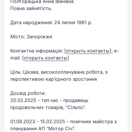
Полторацька Анна Іванівна
Повна зайнятість.
Дата народження: 24 липня 1981 р.
Місто: Запоріжжя
Контактна інформація:
[
открыть контакты
]
; e-
mail:
[
открыть контакты
]
Ціль: Цікава, високооплачувана робота, з
перспективою кар'єрного зростання
Досвід роботи:
20.02.2025 - теп.час - продавець
продовольчих товарів, “Сільпо”.​
01.08.2023 - 15.02.2025 - помічник майстра з
планування АП "Мотор Січ".​