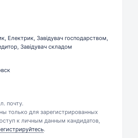
ик, Електрик, Завідувач господарством,
едитор, Завідувач складом
овск
л. почту.
пны только для зарегистрированных
оступ к личным данным кандидатов,
регистрируйтесь
.