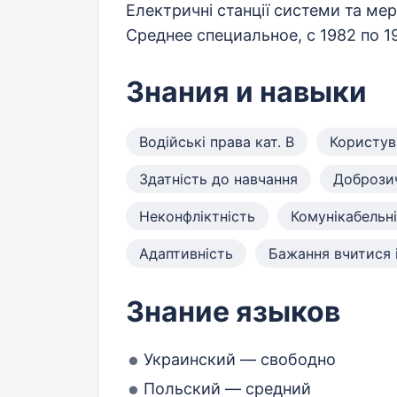
Електричні станції системи та ме
Среднее специальное, с 1982 по 
Знания и навыки
Водійські права кат. B
Користув
Здатність до навчання
Добрози
Неконфліктність
Комунікабельн
Адаптивність
Бажання вчитися 
Знание языков
Украинский — свободно
Польский — средний