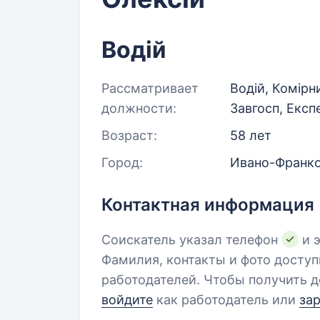
Водій
Рассматривает
Водій, Комірн
должности:
Завгосп, Експ
Возраст:
58 лет
Город:
Ивано-Франк
Контактная информация
Соискатель указал телефон
и э
Фамилия, контакты и фото досту
работодателей. Чтобы получить д
войдите
как работодатель или
за