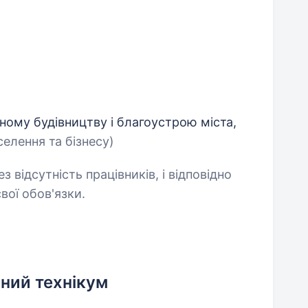
ому будівництву і благоустрою міста,
елення та бізнесу)
 відсутність працівників, і відповідно
вої обов'язки.
ний технікум