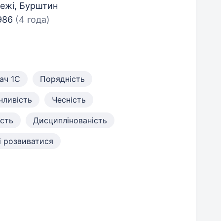
режі, Бурштин
1986
(4 года)
ач 1С
Порядність
чливість
Чесність
ість
Дисциплінованість
і розвиватися