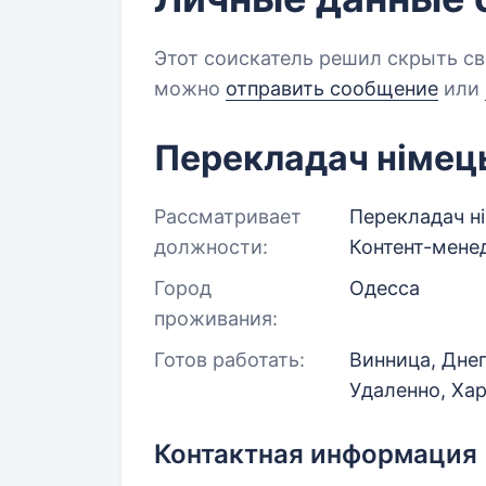
Этот соискатель решил скрыть св
можно
отправить сообщение
или
Перекладач німец
Рассматривает
Перекладач ні
должности:
Контент-менед
Город
Одесса
проживания:
Готов работать:
Винница, Днеп
Удаленно, Ха
Контактная информация