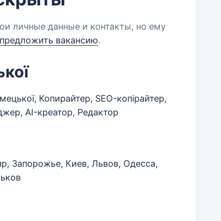
ои личные данные и контакты, но ему
предложить вакансию
.
ької
мецької, Копирайтер, SEO-копірайтер,
жер, AI-креатор, Редактор
р, Запорожье, Киев, Львов, Одесса,
рьков