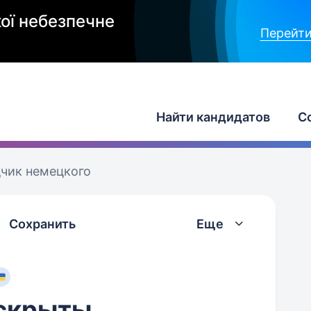
ої небезпечне
Перейти
Найти кандидатов
С
чик немецкого
Сохранить
Еще
скрыты