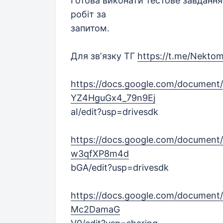
Готова виконати тестове завдання
робіт за
запитом.
Для звʼязку ТГ
https://t.me/Nekto
https://docs.google.com/docume
YZ4HguGx4_79n9Ej
aI/edit?usp=drivesdk
https://docs.google.com/docume
w3qfXP8m4d
bGA/edit?usp=drivesdk
https://docs.google.com/documen
Mc2DamaG