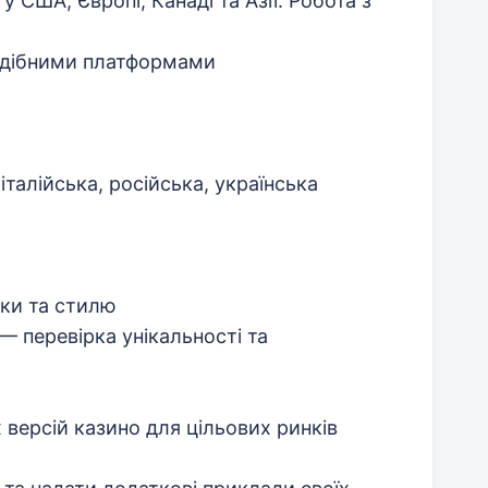
 у США, Європі, Канаді та Азії. Робота з
подібними платформами
 італійська, російська, українська
ики та стилю
— перевірка унікальності та
 версій казино для цільових ринків