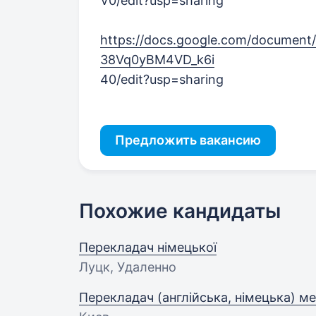
V0/edit?usp=sharing
https://docs.google.com/docume
38Vq0yBM4VD_k6i
40/edit?usp=sharing
Предложить вакансию
Похожие кандидаты
Перекладач німецької
Луцк, Удаленно
Перекладач (англійська, німецька) м