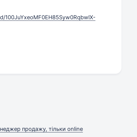
nt/d/100JuYxeoMF0EH85Syw0RqbwlX-
енеджер продажу, тільки online