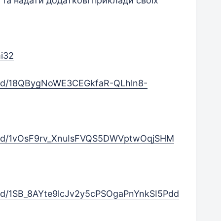
 та надати додаткові приклади своїх
mi32
nt/d/18QBygNoWE3CEGkfaR-QLhln8-
nt/d/1vOsF9rv_XnuIsFVQS5DWVptwOqjSHM
t/d/1SB_8AYte9lcJv2y5cPSOgaPnYnkSI5Pdd