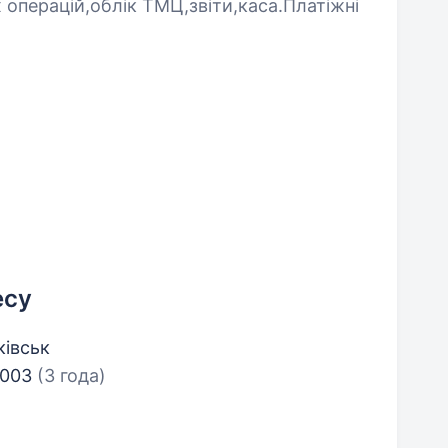
х операцій,облік ТМЦ,звіти,каса.Платіжні
есу
ківськ
2003
(3 года)