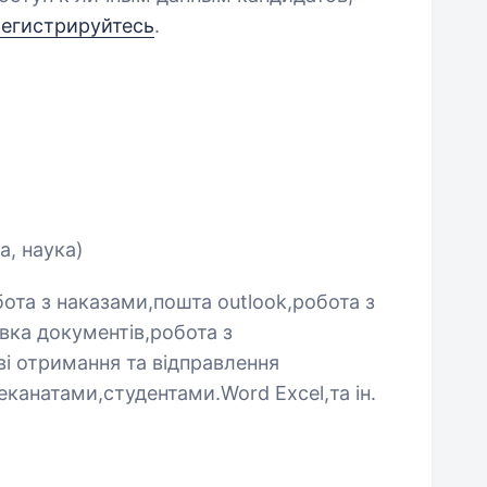
регистрируйтесь
.
а, наука)
бота з наказами,пошта outlook,робота з
вка документів,робота з
і отримання та відправлення
еканатами,студентами.Word Excel,та ін.