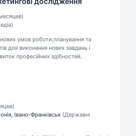
ркетингові дослідження
 месяцев)
медіа)
 нових умов роботи,планування та
тів для виконання нових завдань і
звиток професійних здібностей.
сяцев)
онія, Івано-Франківськ
(Державні