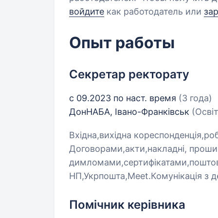
войдите
как работодатель или
за
Опыт работы
Секретар ректорату
с 09.2023 по наст. время
(3 года)
ДонНАБА, Івано-Франківськ
(Освіт
Вхідна,вихідна кореспонденція,ро
Договорами,акти,накладні, проши
димломами,сертифікатами,поштов
НП,Укрпошта,Meet.Комунікація з д
Помічник керівника