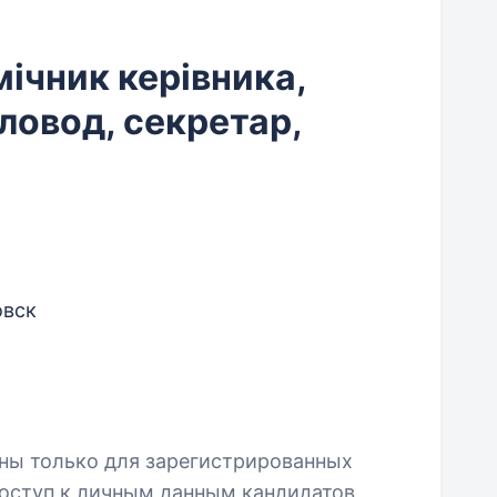
мічник керівника,
ловод, секретар,
овск
пны только для зарегистрированных
оступ к личным данным кандидатов,