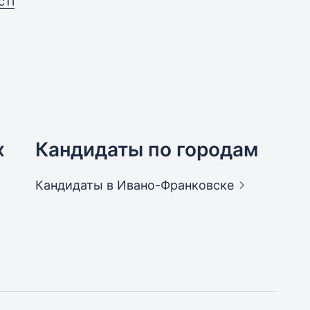
сті
х
Кандидаты по городам
Кандидаты
в Ивано-Франковске