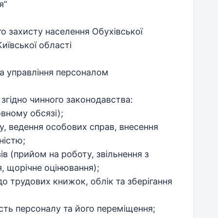
я”
го захисту населення Обухівської
Київської області
 та управління персоналом
 згідно чинного законодавства:
овному обсязі);
у, ведення особових справ, внесення
ністю;
в (прийом на роботу, звільнення з
, щорічне оцінювання);
до трудових книжок, облік та зберігання
ість персоналу та його переміщення;