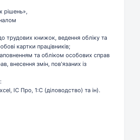
х рішень»,
оналом
до трудових книжок, ведення обліку та
обові картки працівників;
 заповненням та обліком особових справ
в, внесення змін, пов'язаних із
:
l, ІС Про, 1:С (діловодство) та ін).