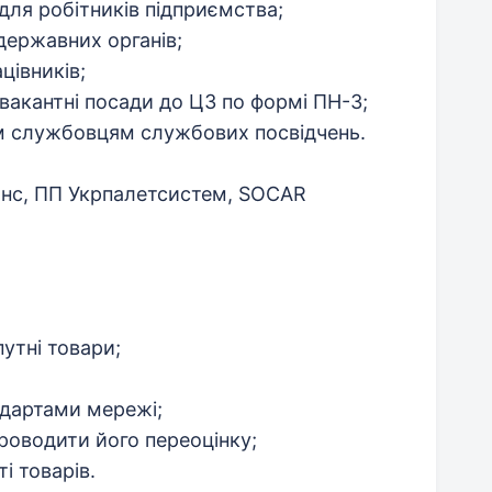
для робітників підприємства;
 державних органів;
цівників;
 вакантні посади до ЦЗ по формі ПН-3;
м службовцям службових посвідчень.
янс, ПП Укрпалетсистем, SOCAR
утні товари;
ндартами мережі;
роводити його переоцінку;
і товарів.