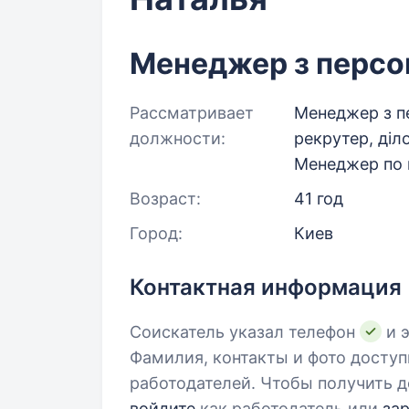
Менеджер з персо
Рассматривает
Менеджер з п
должности:
рекрутер, діл
Менеджер по к
Возраст:
41 год
Город:
Киев
Контактная информация
Соискатель указал телефон
и э
Фамилия, контакты и фото досту
работодателей. Чтобы получить д
войдите
как работодатель или
за