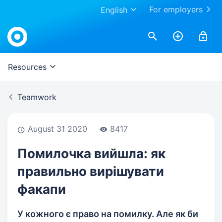
For employers
English
Work.ua
Resources
Teamwork
August 31 2020
8417
Помилочка вийшла: як
правильно вирішувати
факапи
У кожного є право на помилку. Але як би