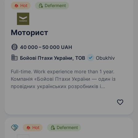
Hot
Deferment
Моторист
40 000 – 50 000 UAH
Бойові Птахи України, ТОВ
Obukhiv
Full-time. Work experience more than 1 year.
Компанія «Бойові Птахи України — один із
провідних українських розробників і
виробників безпілотних літальних апаратів для
потреб Сил оборони України. Ми створюємо
сучасні технологічні рішення, які допомагають
захищати…
Hot
Deferment