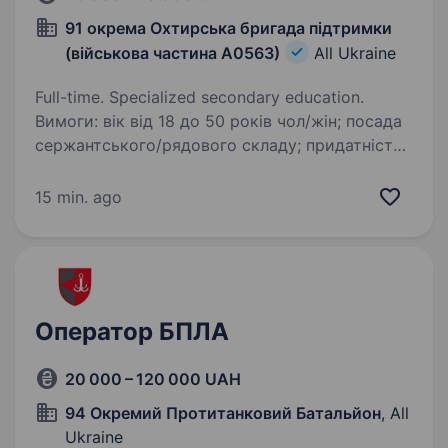
91 окрема Охтирська бригада підтримки
(військова частина А0563)
All Ukraine
Full-time. Specialized secondary education.
Вимоги: вік від 18 до 50 років чол/жін; посада
сержантського/рядового складу; придатність
до військової служби за станом здоров’я і
морально-психологічними якостями;
15 min. ago
готовність постійно вчитись і розвиватись;…
Оператор БПЛА
20 000 – 120 000 UAH
94 Окремий Протитанковий Батальйон
, All
Ukraine