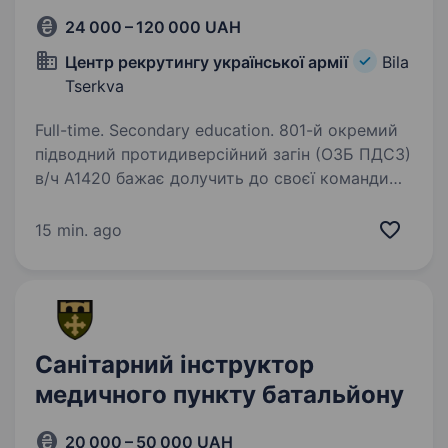
24 000 – 120 000 UAH
Центр рекрутингу української армії
Bila
Tserkva
Full-time. Secondary education. 801-й окремий
підводний протидиверсійний загін (ОЗБ ПДСЗ)
в/ч А1420 бажає долучить до своєї команди
відповідального кандидата на посаду
«Оператор — номер обслуги загону
15 min. ago
протикатерних ракетних комплексів». 801-й…
Санітарний інструктор
медичного пункту батальйону
20 000 – 50 000 UAH