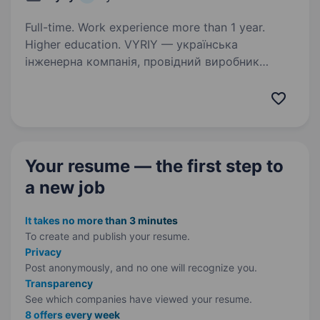
Full-time. Work experience more than 1 year.
Higher education. VYRIY — українська
інженерна компанія, провідний виробник
бойових безпілотних комплексів, активно
впроваджує системи роботизації війни та
рішення з локалізованих комплектуючих.
Ми ростемо, розширюємо команду
та шукаємо…
Your resume — the first step
to
a new job
It takes no more than 3 minutes
To create and publish your
resume.
Privacy
Post anonymously, and no one will recognize you.
Transparency
See which companies have viewed your resume.
8 offers every week