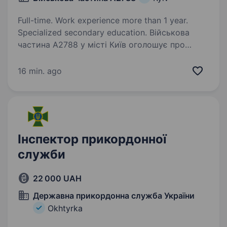
Full-time. Work experience more than 1 year.
Specialized secondary education. Військова
частина А2788 у місті Київ оголошує про
вакансію бухгалтера облікової групи
фінансового відділення для
16 min. ago
військовослужбовців. Основні обов’язки:
ведення матеріального обліку; складання
бюджетної та фінансової…
Інспектор прикордонної
служби
22 000 UAH
Державна прикордонна служба України
Okhtyrka