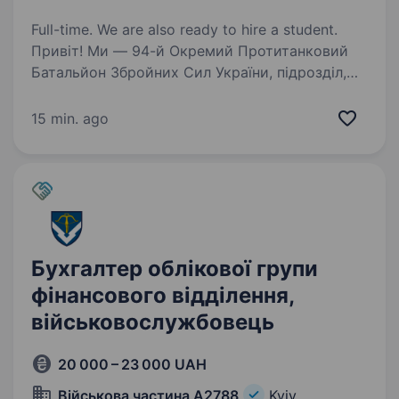
Full-time. We are also ready to hire a student.
Привіт! Ми — 94-й Окремий Протитанковий
Батальйон Збройних Сил України, підрозділ,
який з перших днів свого існування мужньо
бореться за свободу та незалежність нашої
15 min. ago
країни. Якщо ти хочеш долучитись
до захисту…
Бухгалтер облікової групи
фінансового відділення,
військовослужбовець
20 000 – 23 000 UAH
Військова частина А2788
Kyiv