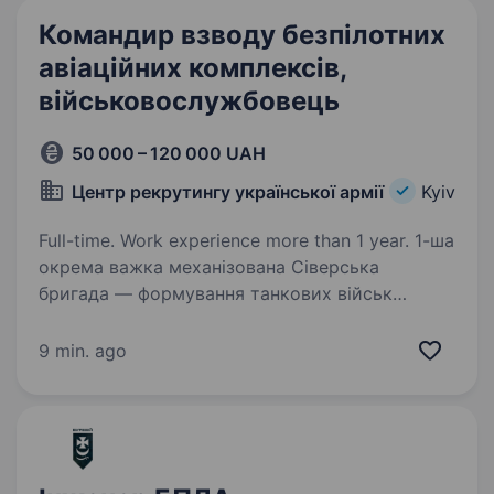
Командир взводу безпілотних
авіаційних комплексів,
військовослужбовець
50 000 – 120 000 UAH
Центр рекрутингу української армії
Kyiv
Full-time. Work experience more than 1 year. 1-ша
окрема важка механізована Сіверська
бригада — формування танкових військ
у складі Сухопутних військ Збройних Сил
України. Сьогодні ви стоїте перед вибором,
9 min. ago
який змінить ваше життя. Ви маєте шанс
приєднатися…