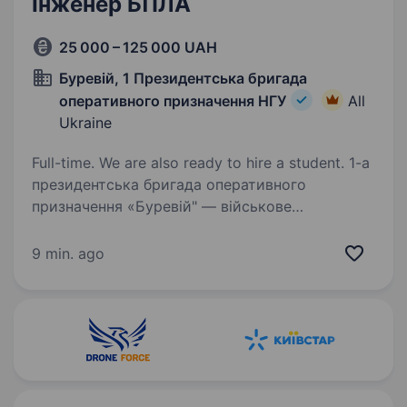
Інженер БПЛА
25 000 – 125 000 UAH
Буревій, 1 Президентська бригада
оперативного призначення НГУ
All
Ukraine
Full-time. We are also ready to hire a student. 1-а
президентська бригада оперативного
призначення «Буревій" — військове
формування, що входить до складу 1-го
корпусу Національної Гвардії України «Азов».
9 min. ago
Бригада шукає фахівців в батальйони та інші
підрозділи…