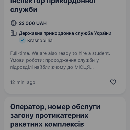
Інспектор прикордонної
служби
22 000 UAH
Державна прикордонна служба України
Krasnopillia
Full-time. We are also ready to hire a student.
Умови роботи: проходження служби у
підрозділі найближчому до МІСЦЯ
ПРОЖИВАННЯ (Сумська обл.); індивідуальний
графік роботи в залежності від посади та
12 min. ago
підрозділу; військова служба за контрактом;
всі соціальні…
Оператор, номер обслуги
загону протикатерних
ракетних комплексів