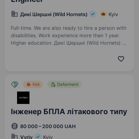
Дикі Шершні (Wild Hornets)
Kyiv
Full-time. We are also ready to hire a person with
disabilities. Work experience more than 1 year.
Higher education. Дикі Шершні (Wild Hornets) —
українська miltech-компанія, що створює
ефективні дрони, які щодня працюють
на фронті. Наші системи використовуються
підрозділами ЗСУ для протидії ворожим
безпілотникам та захисту інфраструктури…
Hot
Deferment
Інженер БПЛА літакового типу
80 000 – 200 000 UAH
Vyriy
Kyiv