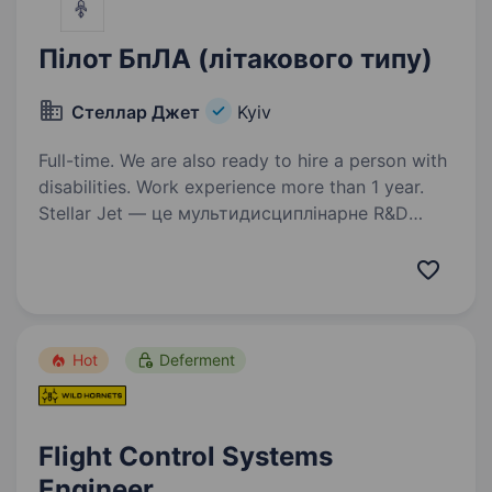
Пілот БпЛА (літакового типу)
Стеллар Джет
Kyiv
Full-time. We are also ready to hire a person with
disabilities. Work experience more than 1 year.
Stellar Jet — це мультидисциплінарне R&D
бюро та експериментальне виробництво. Наші
проєкти вже довели свою ефективність, і
ми продовжуємо активну роботу над
перспективними розробками. Зараз
ми в пошуку Пілота-тестувальника…
Hot
Deferment
Flight Control Systems
Engineer