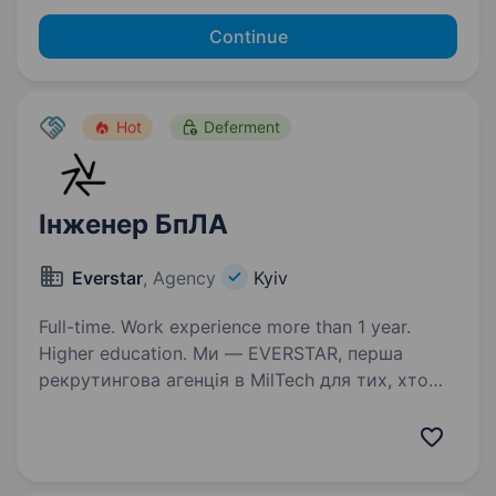
Continue
Hot
Deferment
Інженер БпЛА
Everstar
, Agency
Kyiv
Full-time. Work experience more than 1 year.
Higher education. Ми — EVERSTAR, перша
рекрутингова агенція в MilTech для тих, хто
готовий створювати технологічне майбутнє.
Але досить про нас, розказуємо про головну
роль. Ця вакансія у R&D-команду,
що розробляє та виробляє техніку…