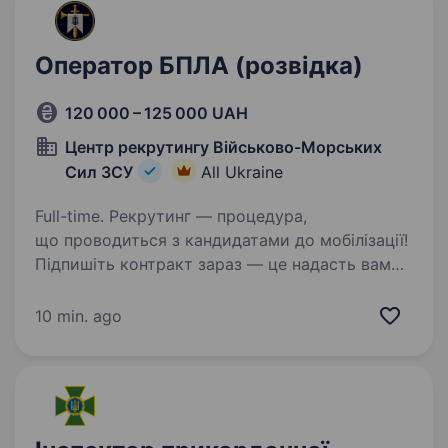
Оператор БПЛА (розвідка)
120 000 – 125 000 UAH
Центр рекрутингу Військово-Морських
Сил ЗСУ
All Ukraine
Full-time. Рекрутинг — процедура,
що проводиться з кандидатами до мобілізації!
Підпишіть контракт зараз — це надасть вам
можливість обрати місце служби та отримати
всі соціальні гарантії вчасно. Основна
10 min. ago
інформація: Заробітна…