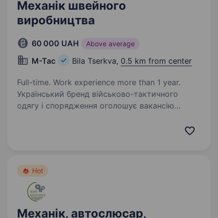
Механік швейного
виробництва
60 000 UAH
Above average
M-Tac
Bila Tserkva,
0.5 km from center
Full-time. Work experience more than 1 year.
Український бренд військово-тактичного
одягу і спорядження оголошує вакансію
Механіка швейного виробництва у м. Біла
Церква. Вимоги: Досвід та професійна
компетентність Додаткова інформація:
в наявності є кімната…
Hot
Механік, автослюсар,