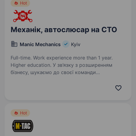
Hot
Механік, автослюсар на СТО
Manic Mechanics
Kyiv
Full-time. Work experience more than 1 year.
Higher education. У зв’язку з розширенням
бізнесу, шукаємо до своєї команди
кваліфікованого автомеханіка з досвідом
роботи. Вимоги: Досвід роботи на аналогічній
посаді від 1-го року Працьовитість Відсутність
шкідливих звичок…
Hot