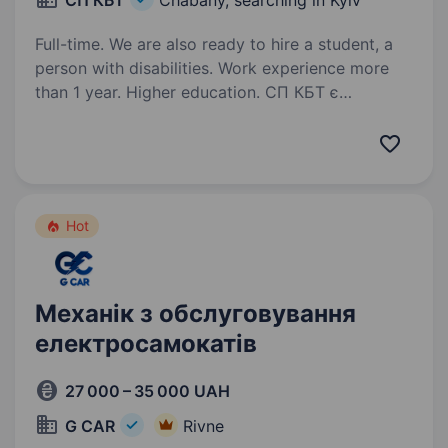
СП КБТ
Chabany, searching in Kyiv
Full-time. We are also ready to hire a student, a
person with disabilities. Work experience more
than 1 year. Higher education. СП КБТ є
провідною компанією у сфері обслуговування
та ремонту професійної клінігової техніки.
Зараз ми шукаємо в команду відповідального
та кваліфікованого механіка сервісного центру
для нашого офісу в місті Чабани…
Hot
Механік з обслуговування
електросамокатів
27 000 – 35 000 UAH
G CAR
Rivne