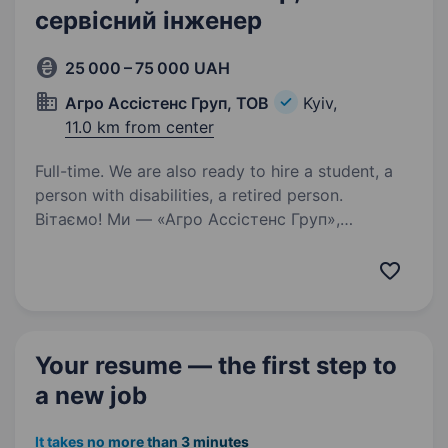
сервісний інженер
25 000 – 75 000 UAH
Агро Ассістенс Груп, ТОВ
Kyiv,
11.0 km from center
Full-time. We are also ready to hire a student, a
person with disabilities, a retired person.
Вітаємо! Ми — «Агро Ассістенс Груп»,
команда, яка допомагає українським аграріям
працювати без зупинок, швидко знаходячи
якісні запчастини для провідної
сільськогосподарської техніки. Наша
робота — це стабільність…
Your resume — the first step
to
a new job
It takes no more than 3 minutes