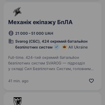
за короткий…
Механік екіпажу БпЛА
21 000 – 51 000 UAH
Svarog (СБС), 424 окремий батальйон
безпілотних систем
All Ukraine
Full-time. 424-тий окремий батальйон
безпілотних систем SVAROG — підрозділ
у складі Сил Безпілотних Систем, головним
завданням якого є виявлення та ураження
військової техніки, позицій та особового
41 min. ago
складу ворога різними комплексами…