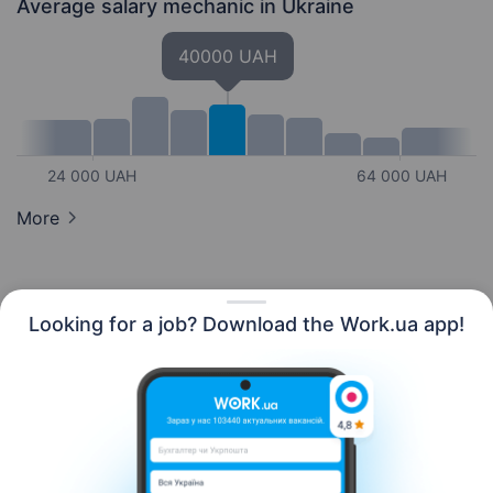
Average salary mechanic
in Ukraine
40000 UAH
24 000 UAH
64 000 UAH
More
Looking for a job? Download the Work.ua app!
English