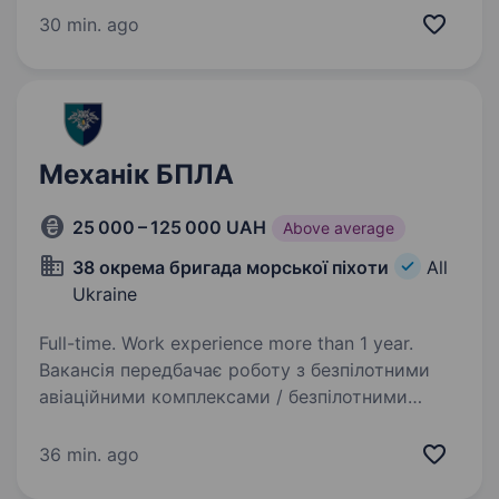
фізична витривалість для роботи в різних
30 min. ago
умовах Умови роботи: офіційна…
Механік БПЛА
25 000 – 125 000 UAH
Above average
38 окрема бригада морської піхоти
All
Ukraine
Full-time. Work experience more than 1 year.
Вакансія передбачає роботу з безпілотними
авіаційними комплексами / безпілотними
наземними комплексами Батальйон ударних
безпілотних авіаційних комплексів «Корсар»
36 min. ago
38-мої окремої бригади морської піхоти