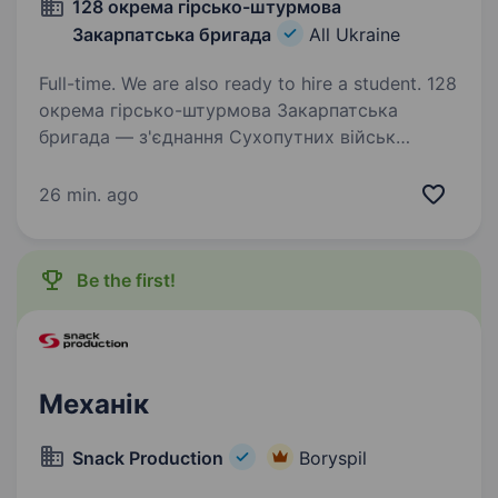
128 окрема гірсько-штурмова
Закарпатська бригада
All Ukraine
Full-time. We are also ready to hire a student. 128
окрема гірсько-штурмова Закарпатська
бригада — з'єднання Сухопутних військ
Збройних Сил України. Підрозділи бригади
дислокуються на території мальовничої
26 min. ago
Закарпатської області. 128 окрема гірсько-
штурмова Закарпатська…
Be the first!
Механік
Snack Production
Boryspil