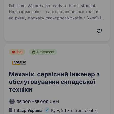
Full-time. We are also ready to hire a student.
Наша компанія — партнер основного гравця
на ринку прокату електросамокатів в Україні
— Компанії Bolt відкриває в місті Рівне
конкурс на вакансію — Механік з ремонту
електросамокатів. Можемо запропонувати
роботу…
Hot
Deferment
Механік, сервісний інженер з
обслуговування складської
техніки
35 000 – 55 000 UAH
Ваєр Україна
Kyiv,
9.1 km from center