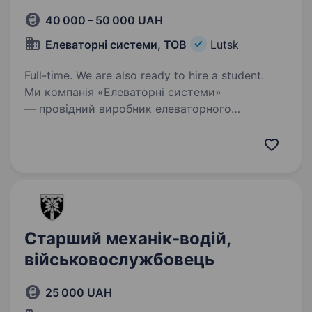
40 000 – 50 000 UAH
Елеваторні системи, ТОВ
Lutsk
Full-time. We are also ready to hire a student.
Ми компанія «Елеваторні системи»
— провідний виробник елеваторного
обладнання в Україні. Вже 10 років ми
допомагаємо нашим клієнтам: КERNEL, МХП,
Нібулон, Астарта-Київ, Louis Dreyfus Company,
Bunge та іншим потужним…
Старший механік-водій,
військовослужбовець
25 000 UAH