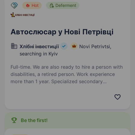
Hot
Deferment
Автослюсар у Нові Петрівці
Хлібні інвестиції
Novi Petrivtsi,
searching in Kyiv
Full-time. We are also ready to hire a person with
disabilities, a retired person. Work experience
more than 1 year. Specialized secondary
education. ТОВ «Перший Cтоличний
Хлібозавод» — підприємство, що входить
до складу Групи Компаній «Хлібні Інвестиції»
(виробництво хлібобулочних виробів)
запрошує на роботуАвтослюсаря Задачі:
Be the first!
Діагностика та ремонт автомобілів…