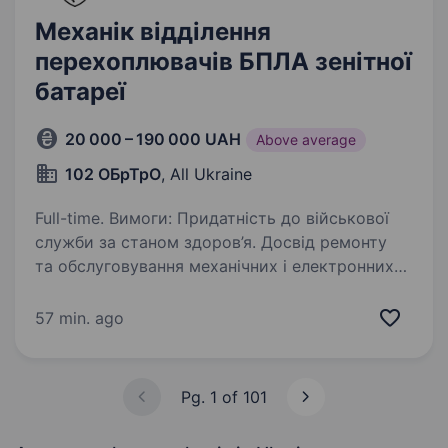
Механік відділення
перехоплювачів БПЛА зенітної
батареї
20 000 – 190 000 UAH
Above average
102 ОБрТрО
, All Ukraine
Full-time. Вимоги: Придатність до військової
служби за станом здоров’я. Досвід ремонту
та обслуговування механічних і електронних
систем техніки. Вміння швидко діагностувати
та усувати несправності технічного
57 min. ago
обладнання…
Pg. 1 of 101