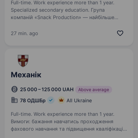
Full-time. Work experience more than 1 year.
Specialized secondary education. Група
компаній «Snack Production» — найбільше
національне об'єднання торгово-виробничих
підприємств (ТМ «Хуторок», ТМ «LaPasta» та
27 min. ago
ін.) запрошує на роботу Механіка. Вимоги
до кандидатів: вища або середня спеціальна…
Механік
25 000 – 125 000 UAH
Above average
78 ОДШБр
All Ukraine
Full-time. Work experience more than 1 year.
Вимоги: бажання навчатись проходження
фахового навчання та підвищення кваліфікації
високий рівень мотивації та стресостійкості