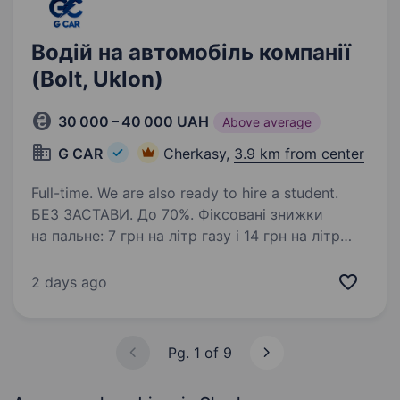
Водій на автомобіль компанії
(Bolt, Uklon)
30 000 – 40 000 UAH
Above average
G CAR
Cherkasy,
3.9 km from center
Full-time. We are also ready to hire a student.
БЕЗ ЗАСТАВИ. До 70%. Фіксовані знижки
на пальне: 7 грн на літр газу і 14 грн на літр
бензину. ВИКУП АВТО, ЛІЦЕНЗІЯ, ОДИН водій
на авто. Автопарк «G CAR» шукає водія для
2 days ago
роботи в таксі у Вашому місті.
Ми пропонуємо:…
Pg. 1 of 9