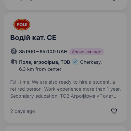
виробничих приміщень. Вимоги: професійно-
технічна…
Водій кат. СЕ
35 000 – 65 000 UAH
Above average
Поле, агрофірма, ТОВ
Cherkasy,
6.3 km from center
Full-time. We are also ready to hire a student, a
retired person. Work experience more than 1 year.
Secondary education. ТОВ Агрофірма «Поле»
запрошує на роботу Водія категорії СЕ
(міжнародні перевезення на тентований н/пр)
2 days ago
Вимоги: досвід роботи від 1 року досвід
в перевезеннях по Європі з використанням