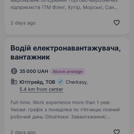
національне об'єднання торгово-виробничих
підприємств (ТМ Флінт, Хутір, Морські, Сан
Санич, Big Bob, Chipster’s, Zeffir), яке є лідером
на ринку з 2003 року, запрошує до своєї…
2 days ago
Водій електронавантажувача,
вантажник
35 000 UAH
Above average
Ютітрейд, ТОВ
Cherkasy,
5.4 km from center
Full-time. Work experience more than 1 year.
Умови: графік з понеділка по п’ятницю повний
робочий день Обов’язки: Завантаження/
розвантаження автотранспорту (2−3 години,
день). Переміщення вантажів в межах
2 days ago