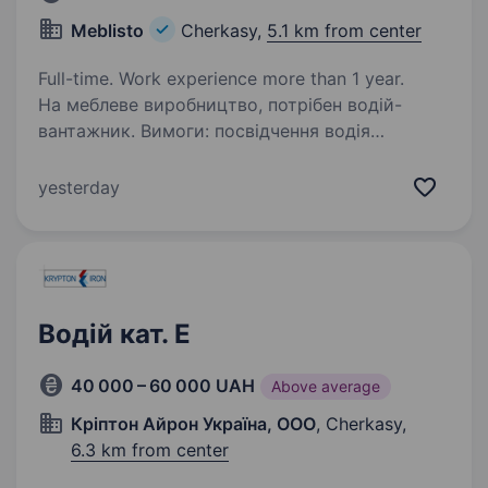
Meblisto
Cherkasy,
5.1 km from center
Full-time. Work experience more than 1 year.
На меблеве виробництво, потрібен водій-
вантажник. Вимоги: посвідчення водія
категорії B, досвід керування автомобілем;
відповідальність, порядність, пунктуальність;
yesterday
хороша фізична форма. Умови роботи:…
Водій кат. Е
40 000 – 60 000 UAH
Above average
Кріптон Айрон Україна, ООО
, Cherkasy,
6.3 km from center