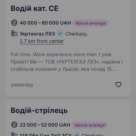
Водій кат. CE
40 000 – 80 000 UAH
Above average
Укртехгаз ЛХЗ
Cherkasy,
2.7 km from center
Full-time. Work experience more than 1 year.
Привіт! Ми — ТОВ «УКРТЕХГАЗ ЛХЗ», надійна і
стабільна компанія у Львові, яка понад 15
років працює на українському ринку хімічної
продукції. Наша команда цінує
yesterday
професіоналізм, відповідальність і командний
дух. Якщо…
Водій-стрілець
22 000 – 52 000 UAH
Above average
118 ОБр Сил ТрО ЗСУ
Cherkasy