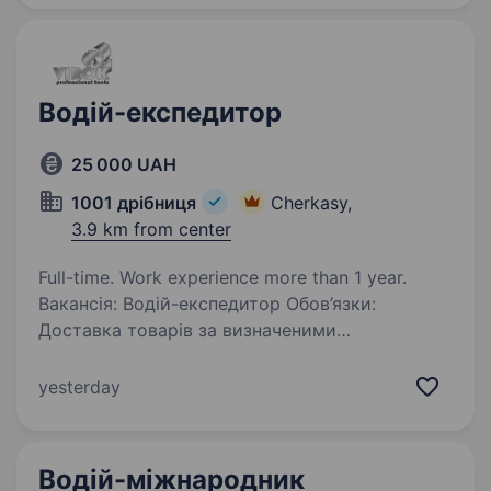
бажання працювати. …
Водій-експедитор
25 000 UAH
1001 дрібниця
Cherkasy,
3.9 km from center
Full-time. Work experience more than 1 year.
Вакансія: Водій-експедитор Обов’язки:
Доставка товарів за визначеними
маршрутами в межах міста та області
Виконання завдань експедитора: прийом та
yesterday
відправка вантажів, складання звітності
Підтримання в чистоті…
Водій-міжнародник