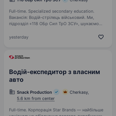
Full-time. Specialized secondary education.
Вакансія: Водій-стрілець військовий. Ми,
підрозділ «118 ОБр Сил ТрО ЗСУ», шукаємо
водія-стрільця для служби у нашій 118 бригаді.
Обов’язки: Забезпечення перевезення
yesterday
спеціального обладнання та матеріалів до
місць…
Водій-експедитор з власним
авто
Snack Production
Cherkasy,
5.6 km from center
Full-time. Корпорація Star Brands — найбільше