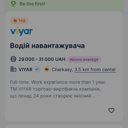
Be the first!
Hot
Водій навантажувача
29 000 – 31 000 UAH
Above average
VIYAR
Cherkasy,
3.5 km from center
Full-time. Work experience more than 1 year.
ТМ VIYAR торгово-виробнича компанія,
що понад 24 роки створює якісний
український продукт у сфері виготовлення
індивідуальних меблів. Шукаємо в команду
водія — навантажувача (карщика) Ми чекаємо
від Вас: відповідальності…