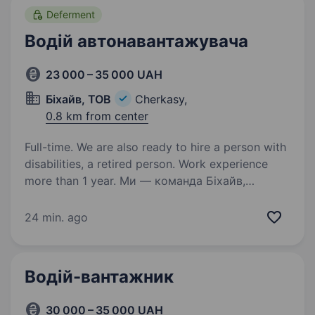
Deferment
Водій автонавантажувача
23 000 – 35 000 UAH
Біхайв, ТОВ
Cherkasy,
0.8 km from center
Full-time. We are also ready to hire a person with
disabilities, a retired person. Work experience
more than 1 year. Ми — команда Біхайв,
що займається закупівлею найсмачнішого
натурального меду та його переробкою, дбає
24 min. ago
про якість і комфорт на кожному етапі
виробництва. Підприємство розташоване
в селі Чорнявка, Черкаського району,…
Водій-вантажник
30 000 – 35 000 UAH