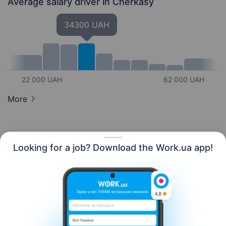
Average salary driver
in Cherkasy
34300 UAH
22 000 UAH
62 000 UAH
More
Looking for a job? Download the Work.ua app!
English