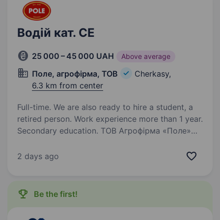
ЄКМТ — необов’язково …
Водій кат. СЕ
25 000 – 45 000 UAH
Above average
Поле, агрофірма, ТОВ
Cherkasy,
6.3 km from center
Full-time. We are also ready to hire a student, a
retired person. Work experience more than 1 year.
Secondary education. ТОВ Агрофірма «Поле»
запрошує на роботу Водія категорії СЕ
(перевезення по Україні на н/пр зерновозі)
2 days ago
Вимоги: досвід роботи від 1 року чесність,
порядність, дисциплінованість Обов’язки :
Керування транспортним…
Be the first!