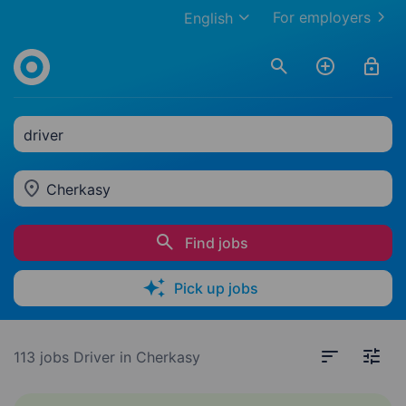
For employers
English
driver
Cherkasy
Find jobs
Pick up jobs
113 jobs
Driver in Cherkasy