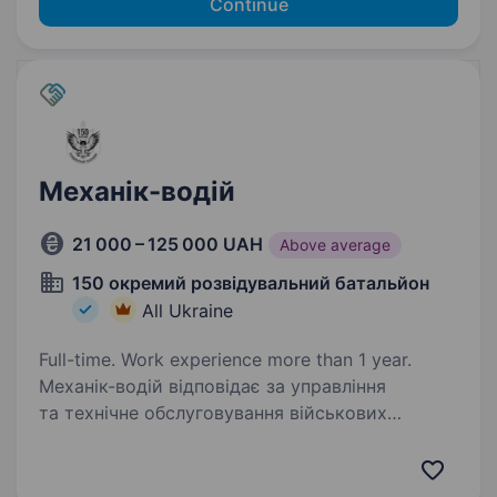
Continue
Механік-водій
21 000 – 125 000 UAH
Above average
150 окремий розвідувальний батальйон
All Ukraine
Full-time. Work experience more than 1 year.
Механік-водій відповідає за управління
та технічне обслуговування військових
транспортних засобів. Його завдання
включають забезпечення безперебійної роботи
техніки, проведення поточного ремонту