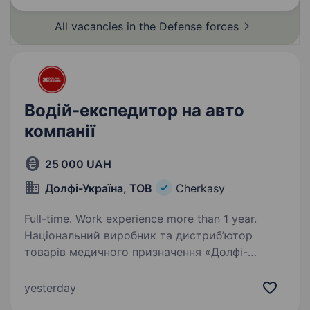
та участь у транспортуванні…
All vacancies in the Defense
forces
Водій-експедитор на авто
компанії
25 000 UAH
Долфі-Україна, ТОВ
Cherkasy
Full-time. Work experience more than 1 year.
Національний виробник та дистриб’ютор
товарів медичного призначення «Долфі-
Україна» запрошує на роботу водія-
експедитора на авто компанії. Вимоги
yesterday
до кандидата: Відповідальність, уважність,