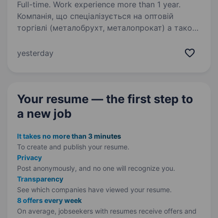
Full-time. Work experience more than 1 year.
Компанія, що спеціалізується на оптовій
торгівлі (металобрухт, металопрокат) а також
у наданні логістичних послуг, оголошує про
відкриття вакансії: Водій кат. СЕ на VOLVO
yesterday
Самосвал прицеп Вимоги: Права категорії…
Your resume — the first step
to
a new job
It takes no more than 3 minutes
To create and publish your
resume.
Privacy
Post anonymously, and no one will recognize you.
Transparency
See which companies have viewed your resume.
8 offers every week
On average, jobseekers with resumes receive offers and