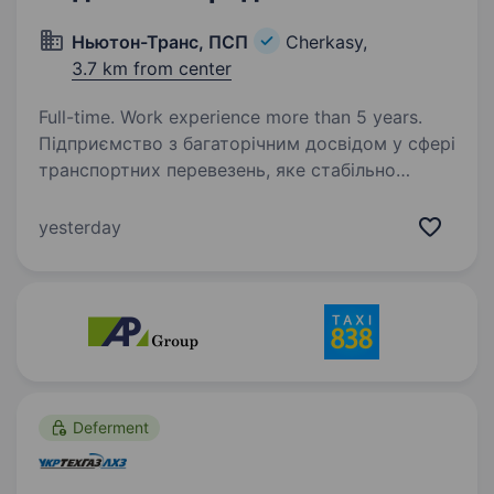
Ньютон-Транс, ПСП
Cherkasy,
3.7 km from center
Full-time. Work experience more than 5 years.
Підприємство з багаторічним досвідом у сфері
транспортних перевезень, яке стабільно
розвивається та впевнено працює на ринку
України та країн ЄС, запрошує до своєї
yesterday
команди водія-міжнародника. Ми готові
запропонувати…
Deferment