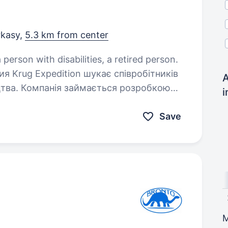
kasy,
5.3 km from center
 person with disabilities, a retired person.
я Krug Expedition шукає співробітників
A
цтва. Компанія займається розробкою
i
юємо з європейськими замовниками.
Save