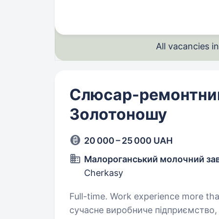
All vacancies 
Слюсар-ремонтни
Золотоношу
20 000 – 25 000 UAH
Малороганський молочний за
Cherkasy
Full-time. Work experience more than 1 year. Іркліївський м
сучасне виробниче підприємство