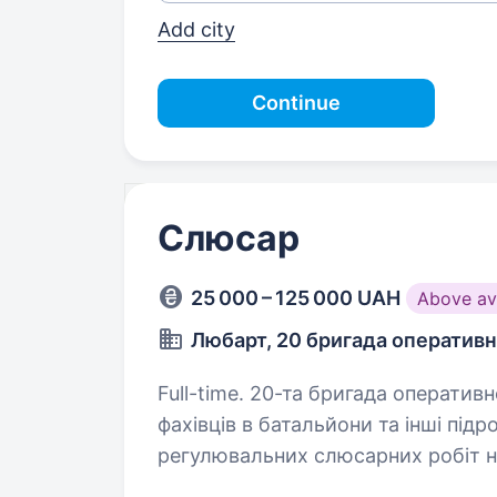
Add city
Continue
Слюсар
25 000 – 125 000 UAH
Above av
Любарт, 20 бригада оператив
Full-time. 20-та бригада оперативного призначення «Любарт» шукає
фахівців в батальйони та інші підрозділи. Обов’яз
регулювальних слюсарних робіт на 
Розбирання,…