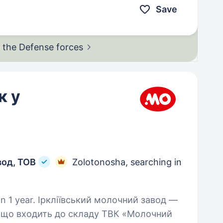
Save
in the Defense
forces
к у
вод, ТОВ
Zolotonosha, searching in
олочний завод —
, що входить до складу ТВК «Молочний