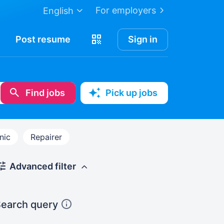
For employers
English
Post
resume
Sign in
Find jobs
Pick up jobs
nic
Repairer
Advanced filter
earch query