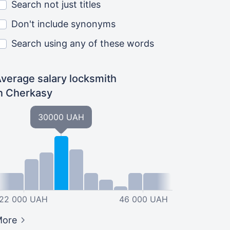
Search not just titles
Don't include synonyms
Search using any of these words
verage salary locksmith
n Cherkasy
30000 UAH
22 000 UAH
46 000 UAH
More