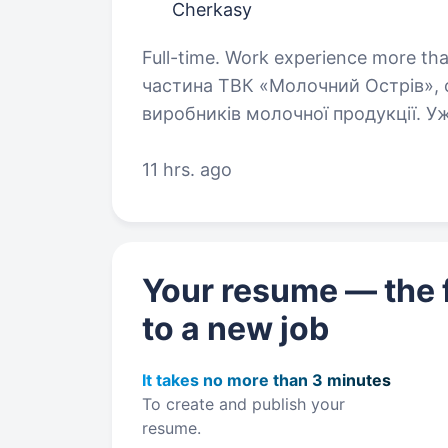
Cherkasy
Full-time. Work experience more than 1 year. Іркліївський м
частина ТВК «Молочний Острів», о
виробників молочної продукції. У
продукцію, яку щодня обирають т
11 hrs. ago
Your resume — the f
to a new job
It takes no more than 3 minutes
To create and publish your
resume.