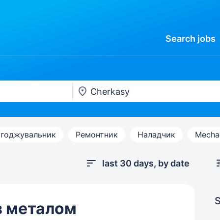
Search
jobs
годжувальник
Ремонтник
Наладчик
Mecha
last 30 days, by date
S
з металом