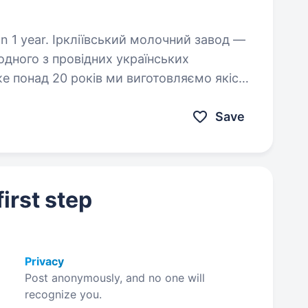
олочний завод —
дного з провідних українських
же понад 20 років ми виготовляємо якісну
исячі українських…
Save
irst step
Privacy
Post anonymously, and no one will
recognize you.