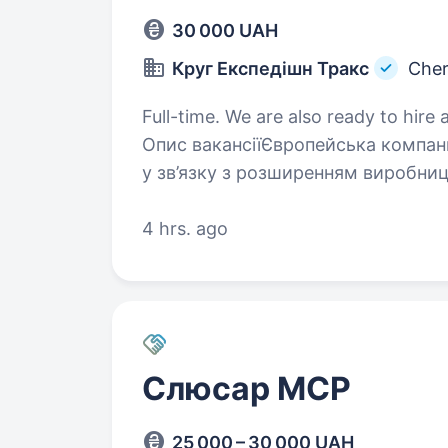
30 000 UAH
Круг Експедішн Тракс
Cher
Full-time. We are also ready to hire a
Опис вакансіїЄвропейська компани
у зв’язку з розширенням виробни
та виробництвом кемперів. Прац
Вимоги: …
4 hrs. ago
Слюсар МСР
25 000 – 30 000 UAH