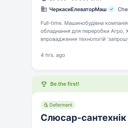
ЧеркасиЕлеваторМаш
Che
Full-time. Машинобудівна компанія № 1 Українського ринку, світовий лідер
обладнання для переробки Агро, Х
впровадження технологій ‘запрош
професіоналів, які прагнуть…
4 hrs. ago
Be the first!
Deferment
Слюсар-сантехнік