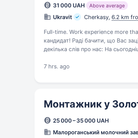
31 000 UAH
Above average
Ukravit
Cherkasy,
6.2 km fr
Full-time. Work experience more than 2 years. Ukravit ві
кандидат! Раді бачити, що Вас за
декілька слів про нас: На сьогодн
висококваліфікованих співробітни
7 hrs. ago
Монтажник у Зол
25 000 – 35 000 UAH
Малороганський молочний за