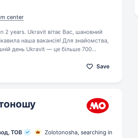
om center
тає Вас, шановний
цікавила наша вакансія! Для знайомства,
ішній день Ukravit — це більше 700
ків. 19 регіональних…
Save
отоношу
вод, ТОВ
Zolotonosha, searching in