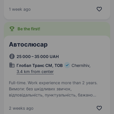
обслуговування та регламентних робіт.
Діагностика та ремонт ходової частини,
1 week ago
гальмівної системи, ГРМ, зчеплення. Заміна
мастил, фільтрів та технічних рідин. Кого…
Be the first!
Автослюсар
25 000 – 35 000 UAH
Глобал Транс СМ, ТОВ
Chernihiv,
3.4 km from center
Full-time. Work experience more than 2 years.
Вимоги: без шкідливих звичок,
відповідальність, пунктуальність, бажано
досвід роботи від 2 років знання
мат.технологій, методів і ремонту узлов і
2 weeks ago
агрегатів вантажного автомобіля Умови