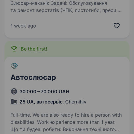
Слюсар-механік Задачі: Обслуговування
та ремонт верстатів (ЧПК, листогиби, преси,
гідравліка, пневматика). Проведення планових
ТО, усунення аварійних зупинок обладнання.
1 week ago
Слюсарні та монтажні роботи, діагностика…
Be the first!
Автослюсар
30 000 – 70 000 UAH
25 UA, автосервіс
, Chernihiv
Full-time. We are also ready to hire a person with
disabilities. Work experience more than 1 year.
Що ти будеш робити: Виконання технічного