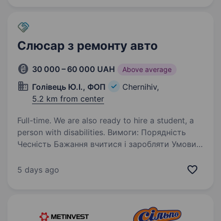
Слюсар з ремонту авто
30 000 – 60 000 UAH
Above average
Голівець Ю.І., ФОП
Chernihiv,
5.2 km from center
Full-time. We are also ready to hire a student, a
person with disabilities. Вимоги: Порядність
Чесність Бажання вчитися і заробляти Умови
роботи: Графік роботи з понеділка по суботу
включно Обов’язки: Шукаю порядну людину
5 days ago
В класний дружній колектив.