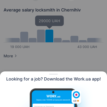
Average salary locksmith
in Chernihiv
29000 UAH
19 000 UAH
43 000 UAH
More
Looking for a job? Download the Work.ua app!
English