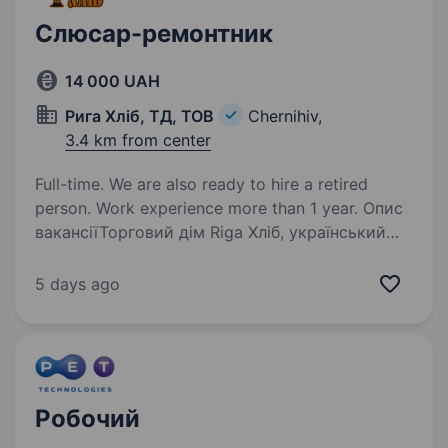
Слюсар-ремонтник
14 000 UAH
Рига Хліб, ТД, ТОВ
Chernihiv,
3.4 km from center
Full-time. We are also ready to hire a retired
person. Work experience more than 1 year. Опис
вакансіїТорговий дім Riga Хліб, український
виробник натурального бездріжджового хлібу
та снеків ручного виробництва, запрошує
5 days ago
на роботу Слюсаря-ремонтника. Вимоги:
працьовитий без шкідливих звичок
Ми пропонуємо:…
Робочий