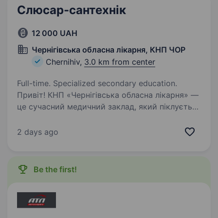
Слюсар-сантехнік
12 000 UAH
Чернігівська обласна лікарня, КНП ЧОР
Chernihiv,
3.0 km from center
Full-time. Specialized secondary education.
Привіт! КНП «Чернігівська обласна лікарня» —
це сучасний медичний заклад, який піклується
про здоров’я тисяч людей у нашому регіоні.
Ми шукаємо відповідального та старанного
2 days ago
слюсаря-сантехніка, який допоможе
підтримувати…
Be the first!