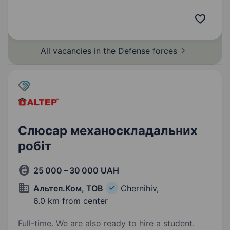
«Буковинська» Указом Президента України
Володимира Зеленського — за мужність,
професіоналізм і вірність присязі…
All vacancies in the Defense
forces
Слюсар механоскладальних
робіт
25 000 – 30 000 UAH
Альтеп.Ком, ТОВ
Chernihiv,
6.0 km from center
Full-time. We are also ready to hire a student.