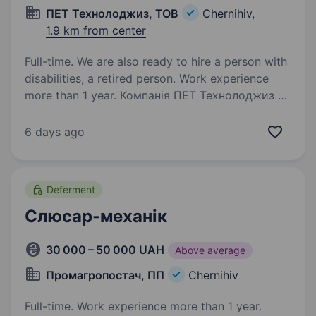
ПЕТ Технолоджиз, ТОВ
Chernihiv,
1.9 km from center
Full-time. We are also ready to hire a person with
disabilities, a retired person. Work experience
more than 1 year. Компанія ПЕТ Технолоджиз —
виробник автоматів і напівавтоматів для
видування ПЕТ-тари, видувних форм та ПЕТ-
6 days ago
кегів — запрошує у свою команду робітника
на виробництво. Більше про нас можна
дізнатися на сайті компанії:…
Deferment
Слюсар-механік
30 000 – 50 000 UAH
Above average
Промагропостач, ПП
Chernihiv
Full-time. Work experience more than 1 year.