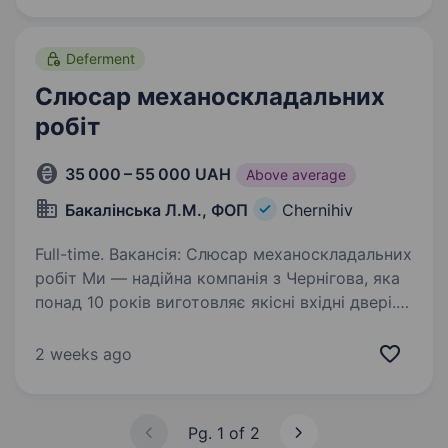
роботи: Понеділок-п'ятниця…
Deferment
Слюсар механоскладальних
робіт
35 000 – 55 000 UAH
Above average
Бакалінська Л.М., ФОП
Chernihiv
Full-time. Вакансія: Слюсар механоскладальних
робіт Ми — надійна компанія з Чернігова, яка
понад 10 років виготовляє якісні вхідні двері.
Запрошуємо у нашу команду Слюсар
механоскладальних робіт. Запрошуємо
2 weeks ago
до нашої команди,…
Pg. 1 of 2