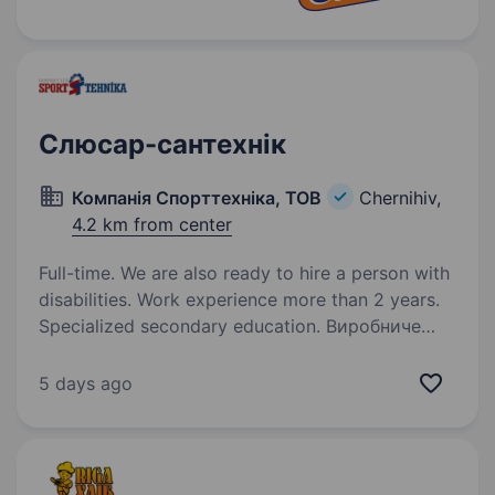
Слюсар-сантехнік
Компанія Спорттехніка, ТОВ
Chernihiv,
4.2 km from center
Full-time. We are also ready to hire a person with
disabilities. Work experience more than 2 years.
Specialized secondary education. Виробниче
підприємство ТОВ «Компанія Спорттехніка»,
лідер з виробництва спортивних тренажерів,
5 days ago
вуличного обладнання та дитячих ігрових
комплексів, запрошує на роботуслюсара —
сантехніка Обов’язки: технічне
обслуговування…