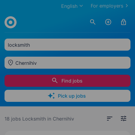
For employers
English
locksmith
Chernihiv
Find jobs
Pick up jobs
18 jobs
Locksmith in Chernihiv