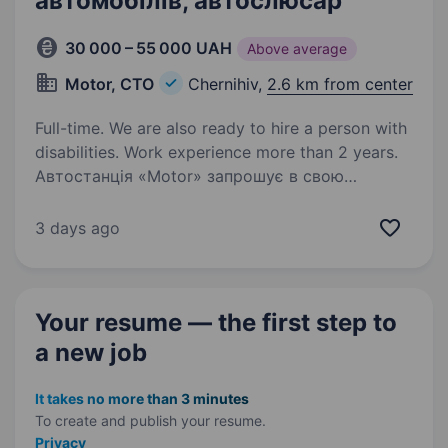
автомобілів, автослюсар
30 000 – 55 000 UAH
Above average
Motor, СTO
Chernihiv,
2.6 km from center
Full-time. We are also ready to hire a person with
disabilities. Work experience more than 2 years.
Автостанція «Мotor» запрошує в свою
команду слюсаря з ремонту автомобілів.
У зв’язку з відкриттям додаткового цеху
3 days ago
по ремонту автомобілів, шукаємо в свою
команду 2 слюсарів! Обов’язково: досвід
роботи на аналогічних…
Your resume — the first step
to
a new job
It takes no more than 3 minutes
To create and publish your
resume.
Privacy