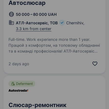
Автослюсар
50 000 – 80 000 UAH
АТЛ-Автосервіс, ТОВ
Chernihiv,
3.3 km from center
Full-time. Work experience more than 1 year.
Працюй з комфортом, на топовому обладнанні
та в команді професіоналів! АТЛ-Автосервіс
шукає автослюсаря / автомеханіка Зарплата:
50 000 — 80 000+ грн (може бути більше-
2 days ago
залежить від вашого досвіду та бажання
заробляти)…
Deferment
Слюсар-ремонтник