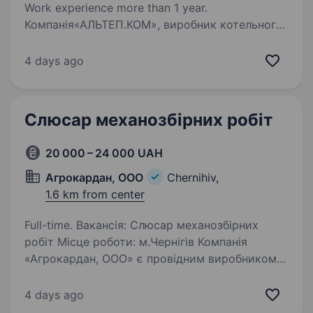
Work experience more than 1 year.
Компанія«АЛЬТЕП.КОМ», виробник котельного
обладнання, запрошує в свою команду
слюсарів механоскладальних робіт
4 days ago
на бункера. Вимоги: Досвід роботи від 1 року;
Дотримання правил трудового законодавства
та охорони…
Слюсар механозбірних робіт
20 000 – 24 000 UAH
Агрокардан, ООО
Chernihiv,
1.6 km from center
Full-time. Вакансія: Слюсар механозбірних
робіт Місце роботи: м.Чернігів Компанія
«Агрокардан, ООО» є провідним виробником
карданних валів для сельськогосподарської,
автомобільної та спецтехніки. Ми шукаємо
4 days ago
кваліфікованого…