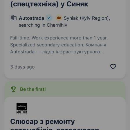
(спецтехніка) у Синяк
Autostrada
Syniak (Kyiv Region),
searching in Chernihiv
Full-time. Work experience more than 1 year.
Specialized secondary education. Компанія
Autostrada — лідер інфраструктурного
будівництва України. Наші співробітники
працюють на найкращому обладнанні світових
3 days ago
виробників, офіційно працевлаштовані, мають
гідні зарплати та премії. Люди — найбільша…
Be the first!
Слюсар з ремонту