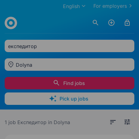
For employers
English
експедитор
Dolyna
Find jobs
Pick up jobs
1 job
Експедитор in Dolyna