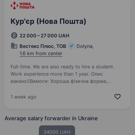
Кур'єр (Нова Пошта)
22 000 – 27 000 UAH
Вестекс Плюс, ТОВ
Dolyna,
1.6 km from center
Full-time. We are also ready to hire a student.
Work experience more than 1 year. Опис
вакансіїВимоги: Хороша фізична форма;
дисциплінованість, відповідальність,
порядність; бажання працювати водійське
1 week ago
посвідчення кат.В хороше знання району.
Умови роботи: Повна зайнятість Обов’язки:…
Average salary forwarder
in Ukraine
34000 UAH