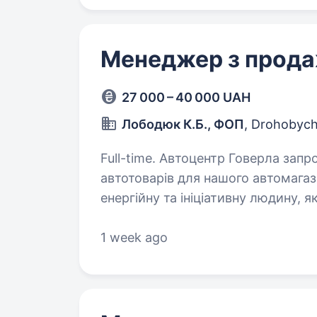
Менеджер з прода
27 000 – 40 000 UAH
Лободюк К.Б., ФОП
, Drohobyc
Full-time. Автоцентр Говерла запрошує на роботу Менеджера з продажу
автотоварів для нашого автомагазину в м
енергійну та ініціативну людину, 
та розвиватися в сфері…
1 week ago