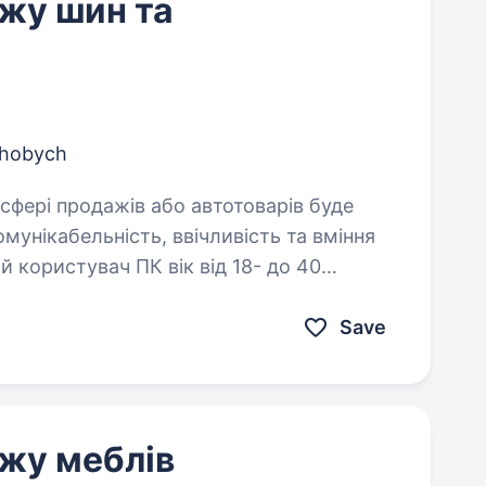
жу шин та
hobych
Save
жу меблів