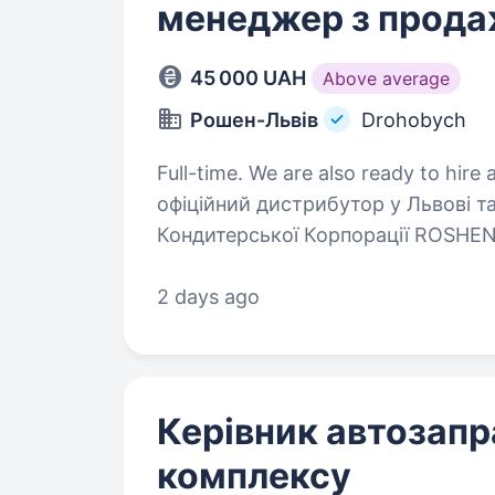
менеджер з прод
45 000 UAH
Above average
Рошен-Львів
Drohobych
Full-time. We are also ready to hire a student. ТОВ 
офіційний дистрибутор у Львові т
Кондитерської Корпорації ROSHEN
кондитерських виробів. ТОВ «РОШ
продукції…
2 days ago
Керівник автозапр
комплексу