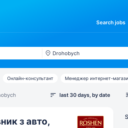
Search
jobs
Онлайн-консультант
Менеджер интернет-магаз
hobych
last 30 days, by date
S
ник з авто,