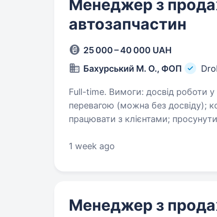
Менеджер з прода
автозапчастин
25 000 – 40 000 UAH
Бахурський М. О., ФОП
Dro
Full-time. Вимоги: досвід роботи у сфері продажів або автотоварів буде
перевагою (можна без досвіду); комунікабельність, ввічливість та вміння
працювати з клієнтами; просунутий користувач ПК вік від 18- до 40
(чоловік)…
1 week ago
Менеджер з прода