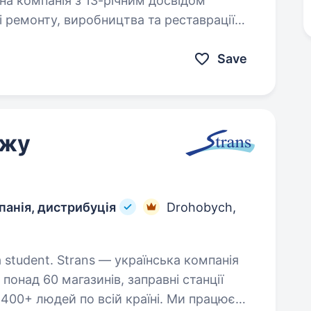
і ремонту, виробництва та реставрації
тажної, сільськогосподарської
Save
ажу
панія, дистрибуція
Drohobych,
раїнська компанія
 понад 60 магазинів, заправні станції
1400+ людей по всій країні. Ми працюємо