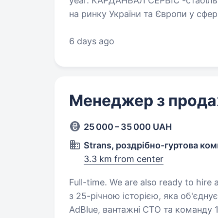
year. КАРДАНВАЛ СЕРВІС -стабільна компанія з 13-річним досвідом
на ринку України та Європи у сфер
карданних валів для легкової, ван
та спецтехніки. Маємо…
6 days ago
Менеджер з прод
25 000 – 35 000 UAH
Strans, роздрібно-гуртова ком
3.3 km from center
Full-time. We are also ready to hire a student. Strans — ук
з 25-річною історією, яка об'єднує
AdBlue, вантажні СТО та команду 