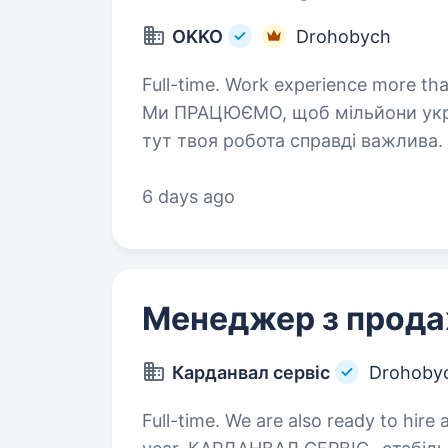
OKKO
Drohobych
Full-time. Work experience more tha
Ми ПРАЦЮЄМО, щоб мільйони укра
тут твоя робота справді важлива
надійний тил нашої країни разо
бо ми: …
6 days ago
Менеджер з прод
Карданвал сервіс
Drohoby
Full-time. We are also ready to hire