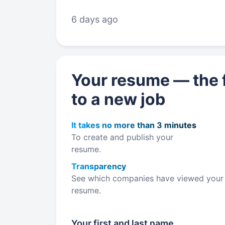
у сфері автозапчастин, інструмент
6 days ago
Your resume — the f
to a new job
It takes no more than 3 minutes
To create and publish your
resume.
Transparency
See which companies have viewed your
resume.
Your first and last name