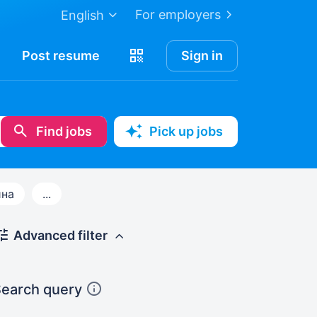
For employers
English
Post
resume
Sign in
Find jobs
Pick up jobs
ина
...
Advanced filter
earch query