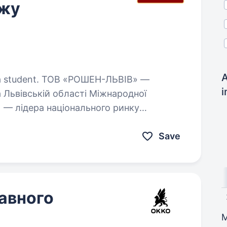
ажу
A
«РОШЕН-ЛЬВІВ» —
i
а Львівській області Міжнародної
 — лідера національного ринку
ЕН-ЛЬВІВ» здійснює реалізацію
Save
авного