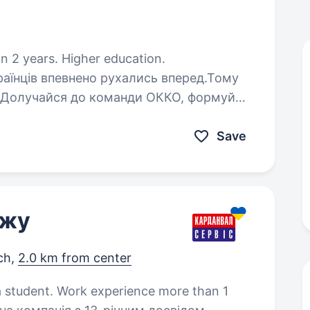
n 2 years. Higher education.
їнців впевнено рухались вперед.Тому
. Долучайся до команди ОККО, формуймо
м! Шукаємо МЕНЕДЖЕРА АЗК! Приєднуйся,
Save
ажу
ch,
2.0 km from center
 a student. Work experience more than 1