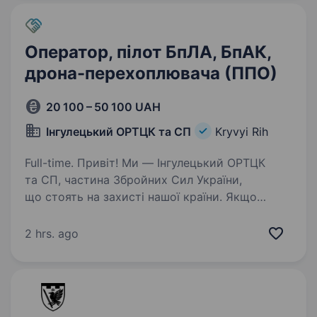
Оператор, пілот БпЛА, БпАК,
дрона-перехоплювача (ППО)
20 100 – 50 100 UAH
Інгулецький ОРТЦК та СП
Kryvyi Rih
Full-time. Привіт! Ми — Інгулецький ОРТЦК
та СП, частина Збройних Сил України,
що стоять на захисті нашої країни. Якщо
ти хочеш долучитися до важливої місії,
працювати з сучасними технологіями
2 hrs. ago
та допомагати захищати небо над…