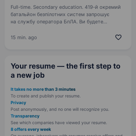
Full-time. Secondary education. 419-й окремий
батальйон безпілотних систем запрошує
на службу оператора БпЛА. Ви будете
керувати БпЛА для виконання розвідки
та коригування вогню або виконувати бойові
15 min. ago
завдання на ударних дронах для
нейтралізації…
Your resume — the first step
to
a new job
It takes no more than 3 minutes
To create and publish your
resume.
Privacy
Post anonymously, and no one will recognize you.
Transparency
See which companies have viewed your resume.
8 offers every week
On average, jobseekers with resumes receive offers and