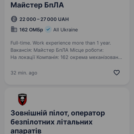
Майстер БпЛА
22 000 – 27 000 UAH
162 ОМБр
All Ukraine
Full-time. Work experience more than 1 year.
Вакансія: Майстер БпЛА Місце роботи:
На локації Компанія: 162 окрема механізована
бригада Локація: Житомирська область, ОК
«Північ» Сухопутних Військ Збройних Сил
32 min. ago
України Про компанію: 162 окрема
механізована…
Зовнішній пілот, оператор
безпілотних літальних
апаратів