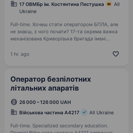
17 ОВМБр ім. Костянтина Пестушка
All
Ukraine
Full-time. Хочеш стати оператором БПЛА, але
не знаєш, з чого почати? 17-та окрема важка
механізована Криворізька бригада імені
Костянтина Пестушка, яка виконує бойові
завдання щодо захисту державного
1 hr. ago
суверенітету, територіальної…
Оператор безпілотних
літальних апаратів
26 000 – 126 000 UAH
Військова частина А4217
All Ukraine
Full-time. Specialized secondary education.
Привіт! Військова частина А4217 запрошує