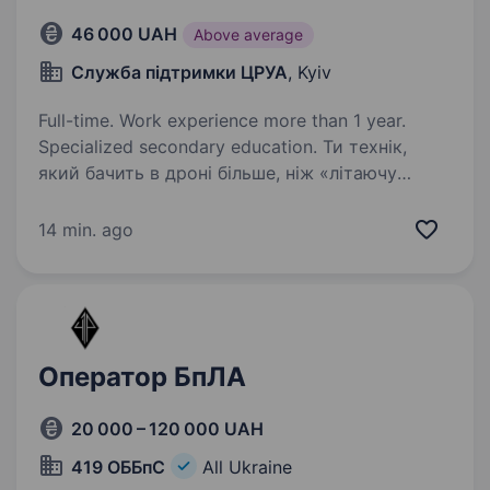
46 000 UAH
Above average
Служба підтримки ЦРУА
, Kyiv
Full-time. Work experience more than 1 year.
Specialized secondary education. Ти технік,
який бачить в дроні більше, ніж «літаючу
коробочку» — це інструмент розвідки,
безпеки та порятунку життів? Хочеш
14 min. ago
працювати там, де твоя майстерність прямо
впливає на ефективність операцій і життя
людей?…
Оператор БпЛА
20 000 – 120 000 UAH
419 ОББпС
All Ukraine