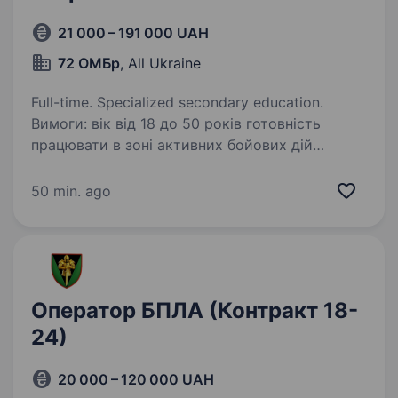
21 000 – 191 000 UAH
72 ОМБр
, All Ukraine
Full-time. Specialized secondary education.
Вимоги: вік від 18 до 50 років готовність
працювати в зоні активних бойових дій
придатність до військової служби за станом
здоров’я і морально-психологічними якостями
50 min. ago
освіта: середня, середня спеціальна/вища…
Оператор БПЛА (Контракт 18-
24)
20 000 – 120 000 UAH