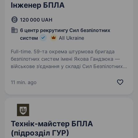
Інженер БПЛА
120 000 UAH
6 центр рекрутингу Сил безпілотних
систем
All Ukraine
Full-time. 59-та окрема штурмова бригада
безпілотних систем імені Якова Гандзюка —
військове з‘єднання у складі Сил Безпілотних
Систем Збройних Сил України. Це перша
в Україні бригада, яка веде війну з неба,
11 min. ago
підтримуючи власних…
Технік-майстер БПЛА
(підрозділ ГУР)