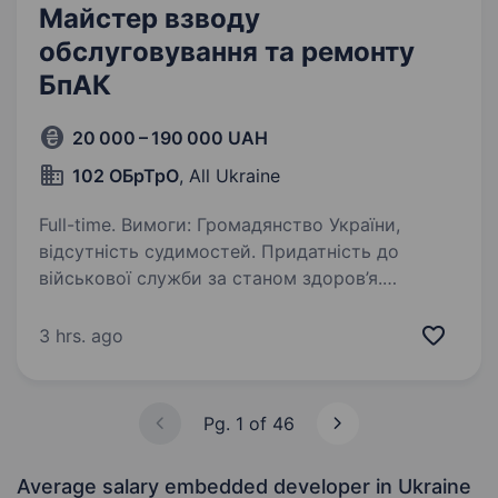
Майстер взводу
обслуговування та ремонту
БпАК
20 000 – 190 000 UAH
102 ОБрТрО
, All Ukraine
Full-time. Вимоги: Громадянство України,
відсутність судимостей. Придатність до
військової служби за станом здоров’я.
Готовність постійно навчатись
та вдосконалювати свої навички. Вміння
3 hrs. ago
працювати в команді та виконувати…
Pg. 1 of 46
Average salary embedded developer
in Ukraine