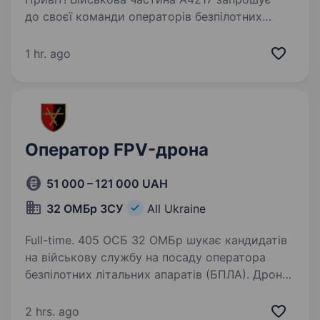
до своєї команди операторів безпілотних
літальних апаратів (БПЛА) — важливої ланки
у забезпеченні безпеки та оборони нашої
1 hr. ago
держави. Що ти будеш робити: Керувати
безпілотними…
Оператор FPV-дрона
51 000 – 121 000 UAH
32 ОМБр ЗСУ
All Ukraine
Full-time. 405 ОСБ 32 ОМБр шукає кандидатів
на військову службу на посаду оператора
безпілотних літальних апаратів (БПЛА). Дрони
стали важливим технологічним рішенням у
військових операціях, створюючи нові
2 hrs. ago