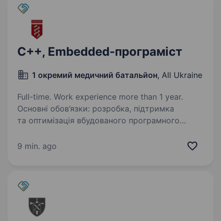
С++, Embedded-програміст
1 окремий медичний батальйон
, All Ukraine
Full-time. Work experience more than 1 year.
Основні обов’язки: розробка, підтримка
та оптимізація вбудованого програмного
забезпечення мовою C++ для спеціалізованих
електронних систем розробка та модифікація
9 min. ago
прошивок на базі ArduPilot відповідно
до потреб…