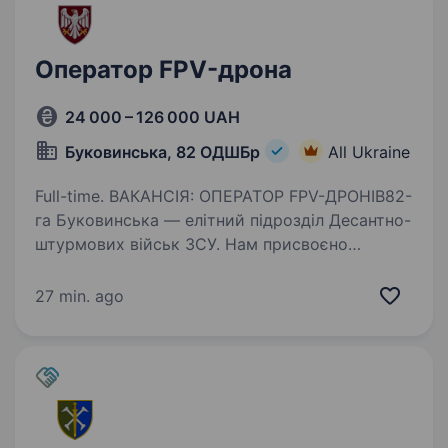
Оператор FPV-дрона
24 000 – 126 000 UAH
Буковинська, 82 ОДШБр
All Ukraine
Full-time. ВАКАНСІЯ: ОПЕРАТОР FPV-ДРОНІВ82-
га Буковинська — елітний підрозділ Десантно-
штурмових військ ЗСУ. Нам присвоєно
почесне найменування «Буковинська» Указом
Президента України Володимира
27 min. ago
Зеленського — за мужність,…