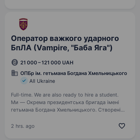
можливості для…
Оператор важкого ударного
БпЛА (Vampire, "Баба Яга")
21 000 – 121 000 UAH
ОПБр ім. гетьмана Богдана Хмельницького
All Ukraine
Full-time. We are also ready to hire a student.
Ми — Окрема президентська бригада імені
гетьмана Богдана Хмельницького. Створені
у 1999 році, як полк, основним завданням
якого була зустріч іноземних делегацій
2 hrs. ago
та почесна варта під час офіційних заходів,
в тому…