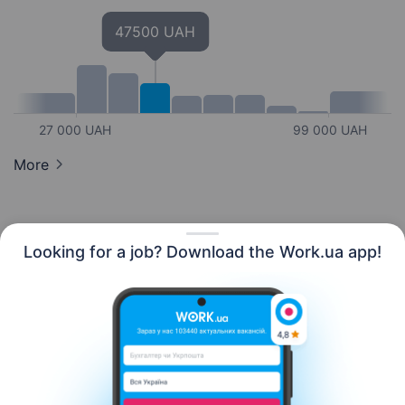
47500 UAH
27 000 UAH
99 000 UAH
More
Looking for a job? Download the Work.ua app!
English