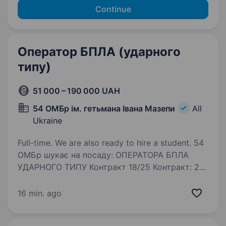
Continue
Оператор БПЛА (ударного
типу)
51 000 – 190 000 UAH
54 ОМБр ім. гетьмана Івана Мазепи
All
Ukraine
Full-time. We are also ready to hire a student. 54
ОМБр шукає на посаду: ОПЕРАТОРА БПЛА
УДАРНОГО ТИПУ Контракт 18/25 Контракт: 2
роки. Стань частиною сучасної бойової
команди та керуй високоточною зброєю
16 min. ago
з неба! Що ми даємо: Повноцінне навчання та
підготовку…