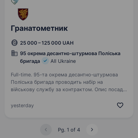
Гранатометник
25 000 – 125 000 UAH
95 окрема десантно-штурмова Поліська
бригада
All Ukraine
Full-time. 95-та окрема десантно-штурмова
Поліська бригада проводить набір на
військову службу за контрактом. Опис посади:
Ви шукаєте можливість стати частиною
сильної та дисциплінованої команди? Маєте
yesterday
бажання працювати відповідально…
Pg. 1 of 4