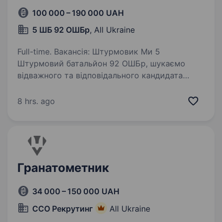
100 000 – 190 000 UAH
5 ШБ 92 ОШБр
, All Ukraine
Full-time. Вакансія: Штурмовик Ми 5
Штурмовий батальйон 92 ОШБр, шукаємо
відважного та відповідального кандидата
на посаду штурмовика. Основні обов’язки
включають участь у бойових діях, оборону
8 hrs. ago
та захист території, виконання…
Гранатометник
34 000 – 150 000 UAH
ССО Рекрутинг
All Ukraine