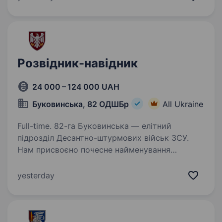
служити та захищати…
Розвідник-навідник
24 000 – 124 000 UAH
Буковинська, 82 ОДШБр
All Ukraine
Full-time. 82-га Буковинська — елітний
підрозділ Десантно-штурмових військ ЗСУ.
Нам присвоєно почесне найменування
«Буковинська» Указом Президента України —
за мужність, професіоналізм і вірність присязі.
yesterday
Ми формуємо нову…