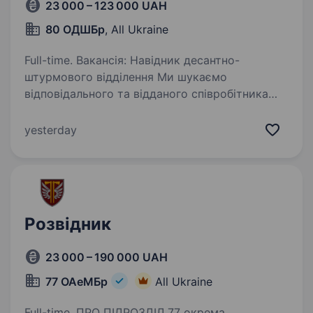
23 000 – 123 000 UAH
80 ОДШБр
, All Ukraine
Full-time. Вакансія: Навідник десантно-
штурмового відділення Ми шукаємо
відповідального та відданого співробітника
на посаду навідника десантно-штурмового
відділення в складі 80-ої окремої десантно-
yesterday
штурмової бригади. Основні…
Розвідник
23 000 – 190 000 UAH
77 ОАеМБр
All Ukraine
Full-time. ПРО ПІДРОЗДІЛ 77 окрема