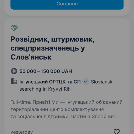
Continue
Розвідник, штурмовик,
спецпризначенець у
Слов'янськ
50 000 – 150 000 UAH
Інгулецький ОРТЦК та СП
Sloviansk,
searching in Kryvyi Rih
Full-time. Привіт! Ми — Інгулецький об'єднаний
територіальний центр комплектування
та соціальної підтримки, частина Збройних
Сил України. Запрошуємо до нашої команди
відважних і відповідальних людей, які готові
yesterday