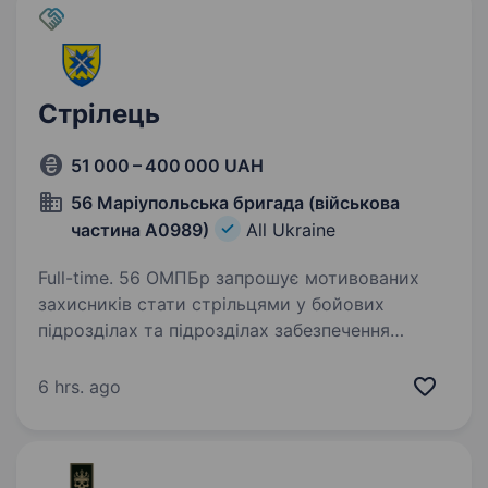
Стрілець
51 000 – 400 000 UAH
56 Маріупольська бригада (військова
частина А0989)
All Ukraine
Full-time. 56 ОМПБр запрошує мотивованих
захисників стати стрільцями у бойових
підрозділах та підрозділах забезпечення
бригади. Стрілець — це універсальний боєць
піхоти, який виконує завдання по ураженню
6 hrs. ago
живої сили противника,…