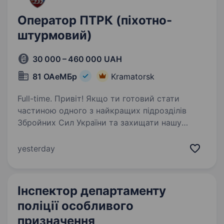
Оператор ПТРК (піхотно-
штурмовий)
30 000 – 460 000 UAH
81 ОАеМБр
Kramatorsk
Full-time. Привіт! Якщо ти готовий стати
частиною одного з найкращих підрозділів
Збройних Сил України та захищати нашу
країну, тоді 81 Окрема аеромобільна
Слобожанська бригада шукає саме тебе
yesterday
на посаду Оператора ПТРК. Що на тебе…
Інспектор департаменту
поліції особливого
призначення