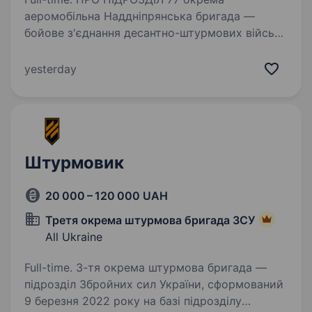
аеромобільна Наддніпрянська бригада —
бойове з'єднання десантно-штурмових військ
Збройних сил України сформоване у грудні
2022 року в умовах широкомасштабного
yesterday
вторгнення російської федерації…
Штурмовик
20 000 – 120 000 UAH
Третя окрема штурмова бригада ЗСУ
All Ukraine
Full-time. 3-тя окрема штурмова бригада —
підрозділ Збройних сил України, сформований
9 березня 2022 року на базі підрозділу