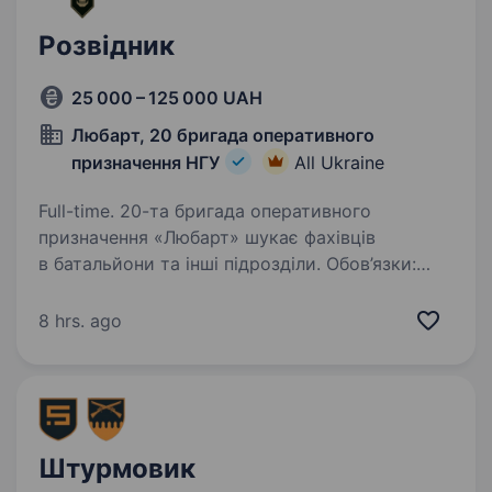
Розвідник
25 000 – 125 000 UAH
Любарт, 20 бригада оперативного
призначення НГУ
All Ukraine
Full-time. 20-та бригада оперативного
призначення «Любарт» шукає фахівців
в батальйони та інші підрозділи. Обов’язки:
Знищення живої сили противника; Участь
у бойових і розвідувальних завданнях;
8 hrs. ago
Диверсійно-розвідувальна…
Штурмовик