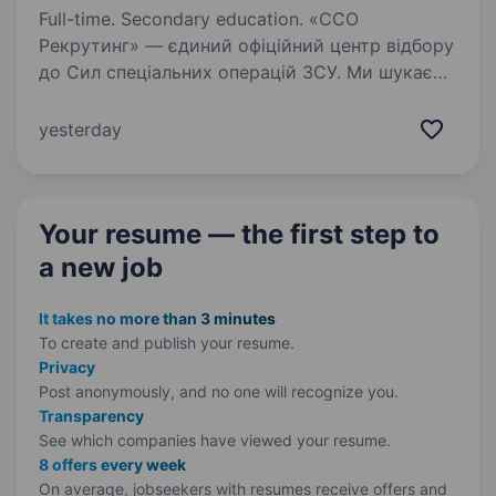
Full-time. Secondary education. «ССО
Рекрутинг» — єдиний офіційний центр відбору
до Сил спеціальних операцій ЗСУ. Ми шукаємо
вмотивованих та цілеспрямованих людей із
різними професіями, адже кожен навик може
yesterday
стати безцінним у службі. Якщо ви готові…
Your resume — the first step
to
a new job
It takes no more than 3 minutes
To create and publish your
resume.
Privacy
Post anonymously, and no one will recognize you.
Transparency
See which companies have viewed your resume.
8 offers every week
On average, jobseekers with resumes receive offers and