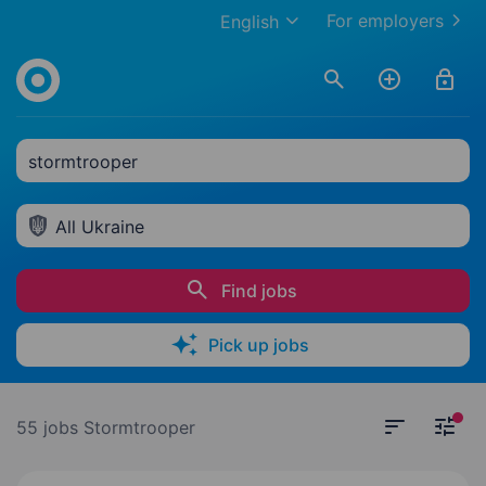
For employers
English
stormtrooper
All Ukraine
Find jobs
Pick up jobs
55 jobs
Stormtrooper