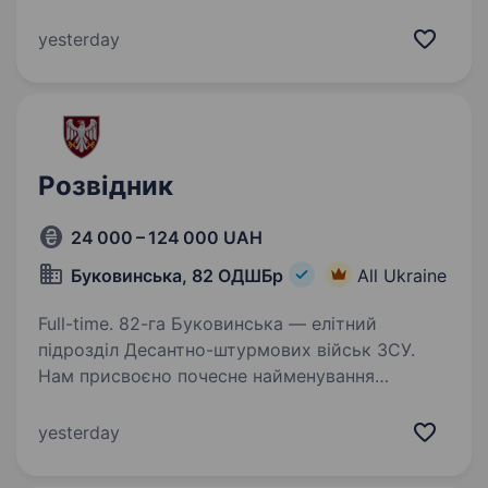
територіальної оборони «Азов», що почав
створюватися у Києві з перших днів
yesterday
російського вторгнення…
Розвідник
24 000 – 124 000 UAH
Буковинська, 82 ОДШБр
All Ukraine
Full-time. 82-га Буковинська — елітний
підрозділ Десантно-штурмових військ ЗСУ.
Нам присвоєно почесне найменування
«Буковинська» Указом Президента України —
за мужність, професіоналізм і вірність присязі.
yesterday
Ми формуємо нову…