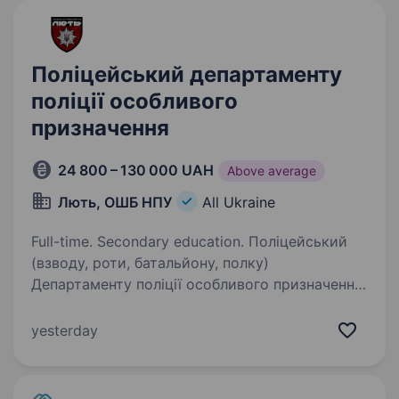
Поліцейський департаменту
поліції особливого
призначення
24 800 – 130 000 UAH
Above average
Лють, ОШБ НПУ
All Ukraine
Full-time. Secondary education. Поліцейський
(взводу, роти, батальйону, полку)
Департаменту поліції особливого призначення
«Об'єднана штурмова бригада Національної
поліції України «Лють». Огляд: Об'єднана
yesterday
штурмова бригада «Лють» —
це воєнізований…