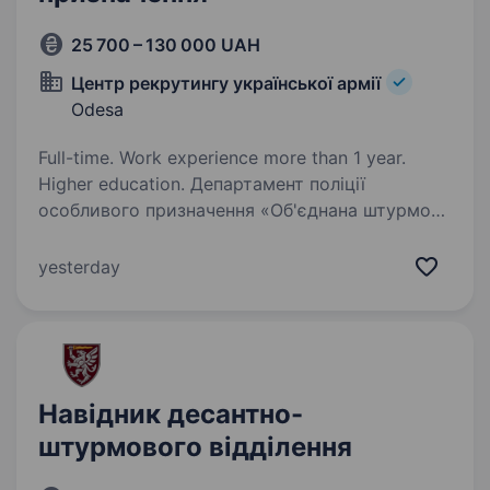
25 700 – 130 000 UAH
Центр рекрутингу української армії
Odesa
Full-time. Work experience more than 1 year.
Higher education. Департамент поліції
особливого призначення «Об'єднана штурмова
бригада Нацполіції України «Лють"» —
це воєнізований підрозділ поліції нового
yesterday
зразка. Вимоги: громадянство України вік від
18 до 55 років…
Навідник десантно-
штурмового відділення