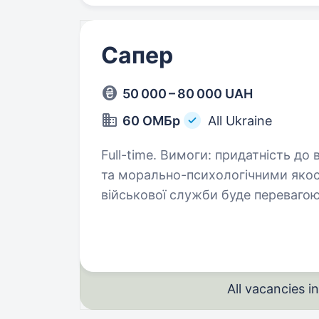
Сапер
50 000 – 80 000 UAH
60 ОМБр
All Ukraine
Full-time. Вимоги: придатність до військової служби за станом здоров’я
та морально-психологічними якостями хороша фізична фо
військової служби буде перевагою знання мінно-вибухової справи бу
перевагою…
All vacancies 