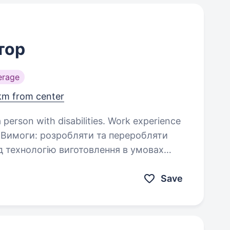
тор
erage
 km from center
a person with disabilities. Work experience
и
д технологію виготовлення в умовах
оформляти креслення згідно вимог ЄСКД; ескізувати…
Save