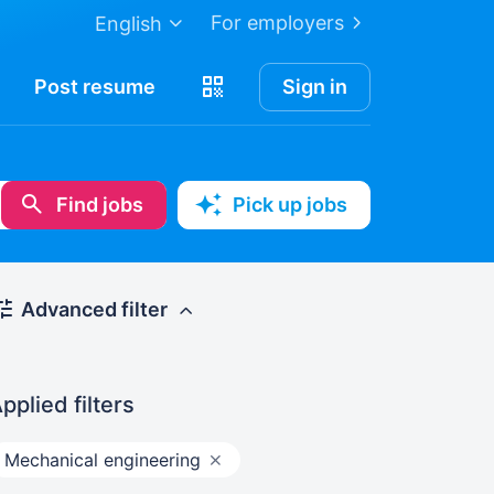
For employers
English
Post
resume
Sign in
Find jobs
Pick up jobs
Advanced filter
pplied filters
Mechanical engineering