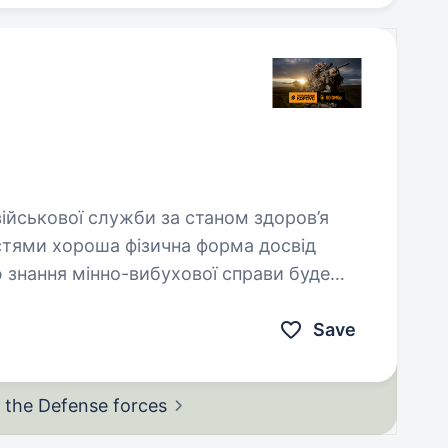
рма досвід
де
Save
in the Defense
forces