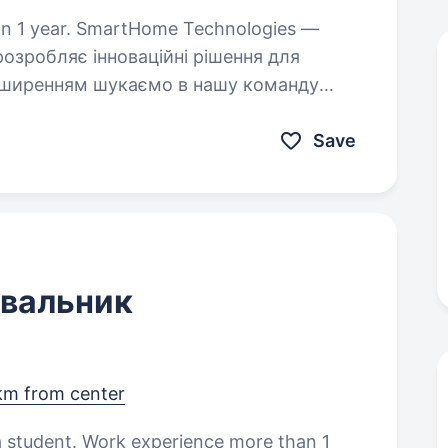
Technologies —
розробляє інноваційні рішення для
го. Обов’язки: Прийом, розвантаження та переміщення…
Save
вальник
 km from center
 a student. Work experience more than 1