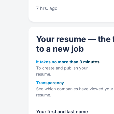
терміну Ви пройдете…
7 hrs. ago
Your resume — the f
to a new job
It takes no more than 3 minutes
To create and publish your
resume.
Transparency
See which companies have viewed your
resume.
Your first and last name