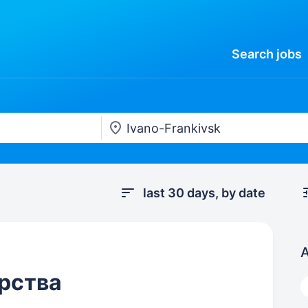
Search
jobs
last 30 days, by date
A
рства