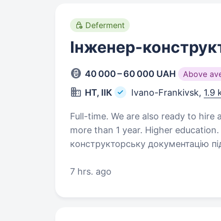
Deferment
Інженер-конструк
40 000 – 60 000 UAH
Above av
НТ, ІІК
Ivano-Frankivsk,
1.9
Full-time. We are also ready to hire 
more than 1 year. Higher education. Вимоги: розробляти та перероблят
конструкторську документацію пі
підприємства; спроможність працювати в КОМПАСі чи ІНВЕНТОРі,
7 hrs. ago