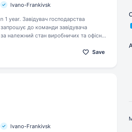
Ivano-Frankivsk
C
ч господарства
 запрошує до команди завідувача
 за належний стан виробничих та офісних
ктивне виконання господарських…
A
Save
Ivano-Frankivsk