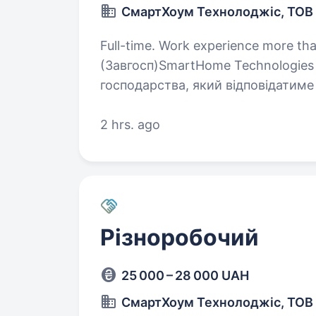
СмартХоум Технолоджіс, ТОВ
Full-time. Work experience more than 1 year. Завідува
(Завгосп)SmartHome Technologies
господарства, який відповідатиме
приміщень і забезпечуватиме ефе
2 hrs. ago
Різноробочий
25 000 – 28 000 UAH
СмартХоум Технолоджіс, ТОВ