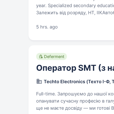
year. Specialized secondary education. Електрозварник 28 000 — 35 0
Залежить від розряду, НТ, ІІКАвтобізнес та автосервіс; 100−300
співробітників Івано-Франківськ, вулиця Хриплинська, 11. 1,7 км від центру
5 hrs. ago
На мапі Тетяна0673161542 Повн
Deferment
Оператор SMT (з 
Techto Electronics (Техто І-Ф, 
Full-time. Запрошуємо до нашої команди Оператора SMT!Якщо Ви хочете
опанувати сучасну професію в гал
ще не маєте досвіду — ми готові 