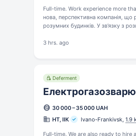
Full-time. Work experience more than 1 year. SmartHome 
нова, перспективна компанія, що 
розумних будинків. У зв’язку з розширенням шукаємо в нашу команду
різноробочо
3 hrs. ago
Deferment
Електрогазозварю
30 000 – 35 000 UAH
НТ, ІІК
Ivano-Frankivsk,
1.9
Full-time. We are also ready to hire