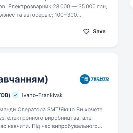
00 грн,
а…
Save
навчанням)
ТОВ)
Ivano-Frankivsk
узі електронного виробництва, але
Вас навчити. Під час випробувального