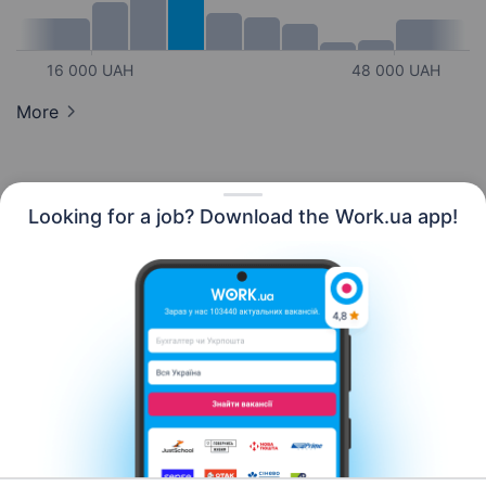
16 000 UAH
48 000 UAH
More
Looking for a job? Download the Work.ua app!
English
Resources
Contact us
About us
Сareer
Work.ua news
Help
Terms of use