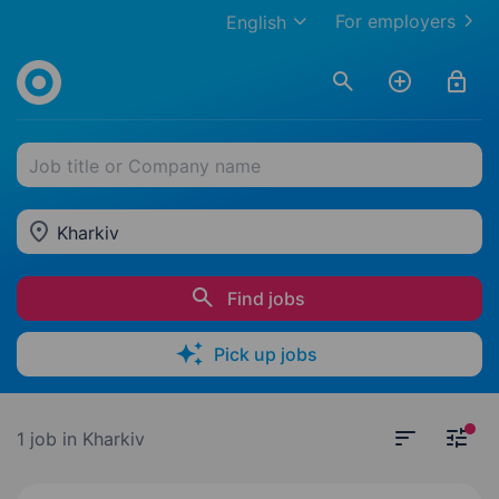
For employers
English
Job title or Company name
Kharkiv
Find jobs
Pick up jobs
1 job
in Kharkiv