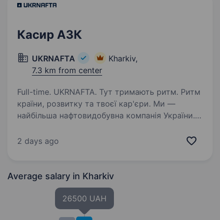
Касир АЗК
UKRNAFTA
Kharkiv,
7.3 km from center
Full-time. UKRNAFTA. Тут тримають ритм. Ритм
країни, розвитку та твоєї кар'єри. Ми —
найбільша нафтовидобувна компанія України.
Сьогодні це 2 000+ свердловин, майже 700
сучасних автозаправних комплексів
2 days ago
та команда з 20 000+…
Average salary
in Kharkiv
26500 UAH