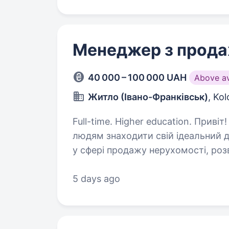
Менеджер з прод
40 000 – 100 000 UAH
Above a
Житло (Івано-Франківськ)
, Ko
Full-time. Higher education. Привіт! Ми — «Житло», компанія, яка допомагає
людям знаходити свій ідеальний д
у сфері продажу нерухомості, роз
ця можливість саме для тебе…
5 days ago