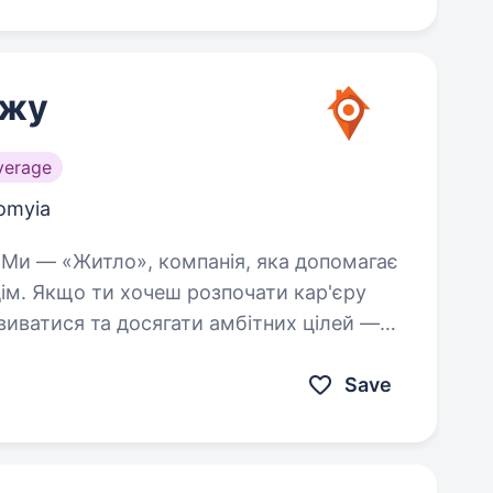
ажу
verage
lomyia
ім. Якщо ти хочеш розпочати кар'єру
виватися та досягати амбітних цілей —
Save