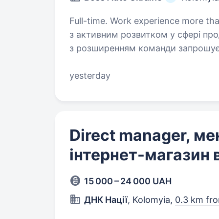
Full-time. Work experience more than 1 year. BOSS AU
з активним розвитком у сфері прод
з розширенням команди запрошує
yesterday
Direct manager, м
інтернет-магазин
15 000 – 24 000 UAH
ДНК Нації
, Kolomyia,
0.3 km fr