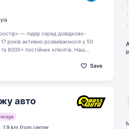
yia
 17 років активно розвиваємося у 50
A
 та 8000+ постійних клієнтів. Наш
i
Save
жу авто
verage
a,
1.9 km from center