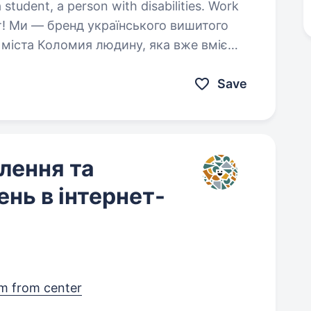
a student, a person with disabilities. Work
і міста Коломия людину, яка вже вміє
нашої компанії, а також має бажання
ьому…
Save
лення та
нь в інтернет-
m from center