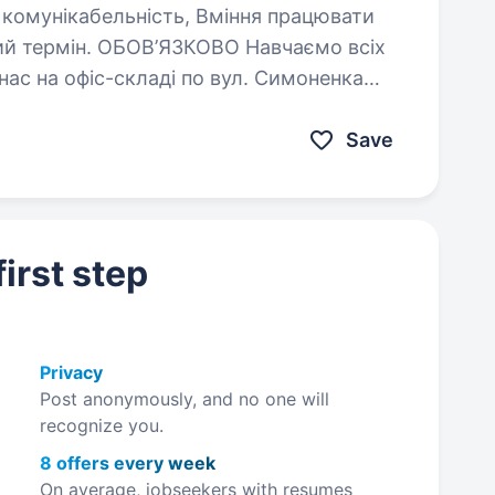
ви роботи: Робота у нас на офіс-складі по вул. Симоненка…
Save
irst step
Privacy
Post anonymously, and no one will
recognize you.
8 offers every week
On average, jobseekers with resumes