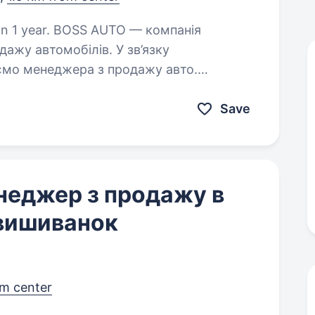
TO — компанія
ажу автомобілів. У зв’язку
мо менеджера з продажу авто.
Обов’язки: консультація клієнтів та обробка вхідних звернень; підбір…
Save
енеджер з продажу в
 вишиванок
om center