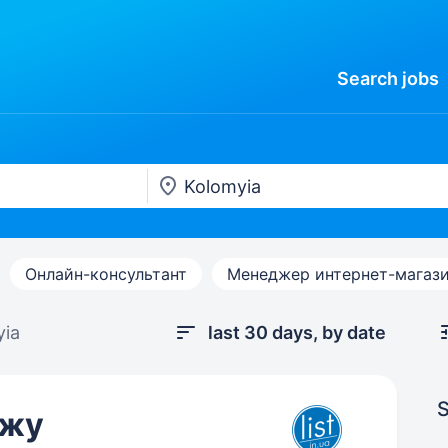
Search
jobs
Онлайн-консультант
Менеджер интернет-магаз
yia
last 30 days, by date
S
ажу