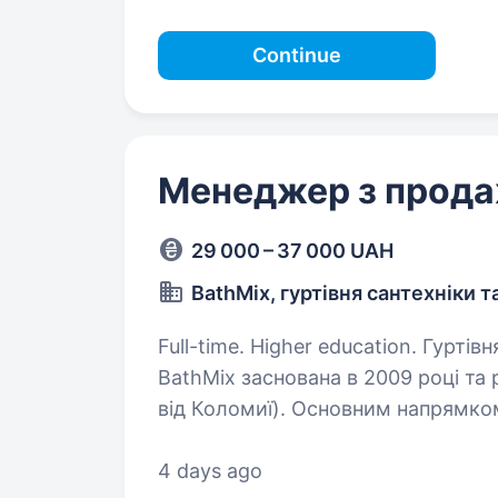
Continue
Менеджер з прода
29 000 – 37 000 UAH
BathMix, гуртівня сантехніки т
Full-time. Higher education. Гуртівня сантехніки та керамічної плитки
BathMix заснована в 2009 році та 
від Коломиї). Основним напрямком
будівельно-оздоблювальними…
4 days ago