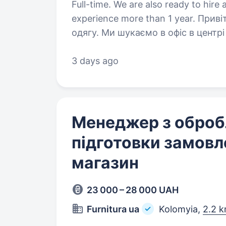
Full-time. We are also ready to hire 
experience more than 1 year. Привіт! Ми — бренд українського вишитого
одягу. Ми шукаємо в офіс в центр
продавати і відповідає цінностям 
заробляти й розвиватись. А ми ц
3 days ago
Менеджер з оброб
підготовки замовле
магазин
23 000 – 28 000 UAH
Furnitura ua
Kolomyia,
2.2 k