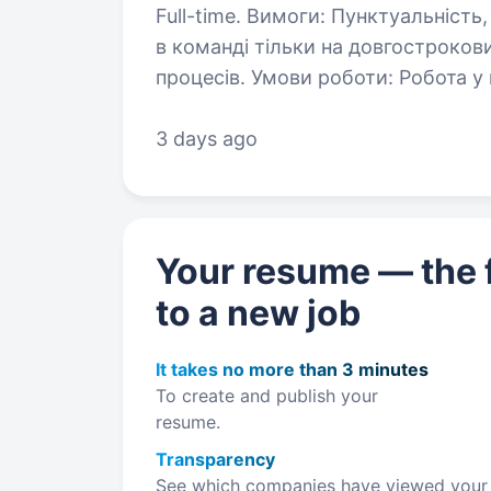
Full-time. Вимоги: Пунктуальність, комунікабельність, Вміння працювати
в команді тільки на довгостроковий термін. ОБОВ’ЯЗКОВО Навчаємо всіх
процесів. Умо
3 days ago
Your resume — the f
to a new job
It takes no more than 3 minutes
To create and publish your
resume.
Transparency
See which companies have viewed your