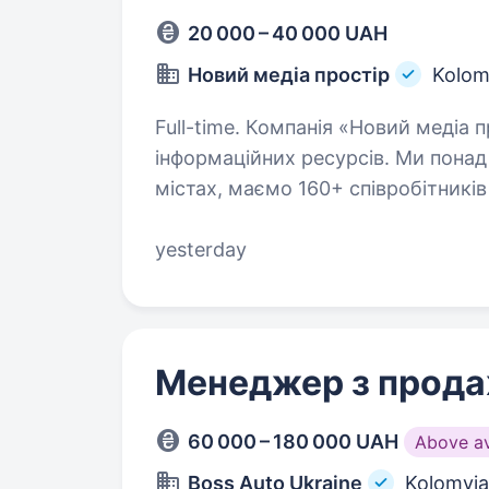
20 000 – 40 000 UAH
Новий медіа простір
Kolom
Full-time. Компанія «Новий медіа простір» — лідер серед довідково-
інформаційних ресурсів. Ми понад
містах, маємо 160+ співробітників
продукт- це List.in.ua…
yesterday
Менеджер з прода
60 000 – 180 000 UAH
Above a
Boss Auto Ukraine
Kolomyi