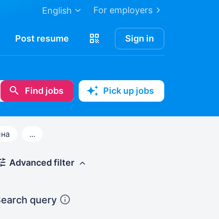
For employers
English
Post
resume
Sign in
Find jobs
Pick up jobs
ина
...
Advanced filter
earch query