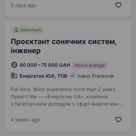
270 металосервісних центрів і більш ніж 25
5 days ago
філій та 2000+ позицій. Запрошуємо
до нашої…
Deferment
Проєктант сонячних систем,
інженер
60 000 – 75 000 UAH
Above average
Енергетик ЮА, ТОВ
Ivano-Frankivsk
Full-time. Work experience more than 2 years.
Привіт! Ми — «Енергетик UA», компанія
з багаторічним досвідом у сфері енергетики.
Наша команда динамічно розвивається, і
ми шукаємо проектанта сонячних систем,
4 weeks ago
який допоможе нам розвивати напрямок
альтернативної…