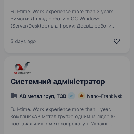
Full-time. Work experience more than 2 years.
Вимоги: Досвід роботи з ОС Windows
(Server/Desktop) від 1 року; Досвід роботи
з серверним обладнанням Mikrotik, TP-Link ітд;
Розуміння принципів технологій VPN, RDP і
5 days ago
вміння розгортати сервери; Відповідальність,…
Системний адміністратор
АВ метал груп, ТОВ
Ivano-Frankivsk
Full-time. Work experience more than 1 year.
Компанія«АВ метал груп»є одним із лідерів-
постачальників металопрокату в Україні.
Ми працюємо з 2009 року і вже маємо понад