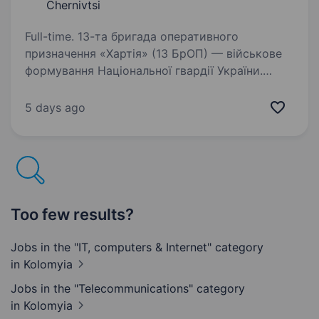
Chernivtsi
Full-time. 13-та бригада оперативного
призначення «Хартія» (13 БрОП) — військове
формування Національної гвардії України.
Після початку російського вторгнення в 2022
році у Харкові було створене ДФТГ «Хартія»,
5 days ago
яке входило…
Too few results?
Jobs in the "IT, computers & Internet" category
in Kolomyia
Jobs in the "Telecommunications" category
in Kolomyia