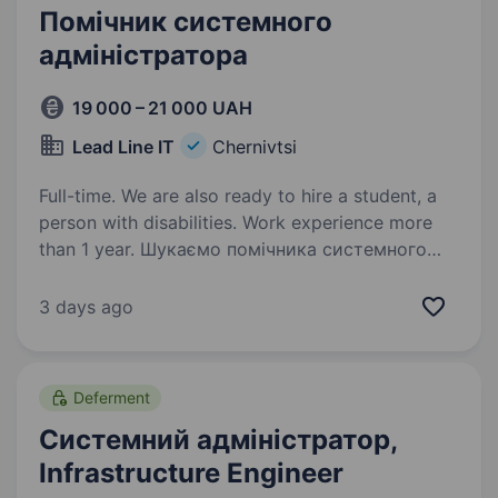
Помічник системного
адміністратора
19 000 – 21 000 UAH
Lead Line IT
Chernivtsi
Full-time. We are also ready to hire a student, a
person with disabilities. Work experience more
than 1 year. Шукаємо помічника системного
адміністратора. Розглядаємо кандидатів
з досвідом роботи від 1-го року та з бажанням
3 days ago
розвиватися. Робота виключно в офісі
на повний робочий день. Вимоги:
Безумовно — відповідальність,…
Deferment
Системний адміністратор,
Infrastructure Engineer