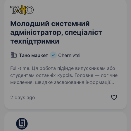
Молодший системний
адміністратор, спеціаліст
техпідтримки
Тано маркет
Chernivtsi
Full-time. Ця робота підійде випускникам або
студентам останніх курсів. Головне — логічне
мислення, швидке засвоювання інформації
та бажання розбиратись у новій техніці.
Досвід роботи вітається, але
2 days ago
не обов’язковий — навчимо…