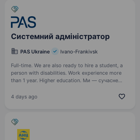
Системний адміністратор
PAS Ukraine
Ivano-Frankivsk
Full-time. We are also ready to hire a student, a
person with disabilities. Work experience more
than 1 year. Higher education. Ми — сучасне
українське виробництво з іноземними
інвестиціями, що входить до складу
4 days ago
міжнародної групи PAS. Наша історія —
це шлях постійного розвитку, де кожен кабель
для побутової техніки світових брендів є
результатом…