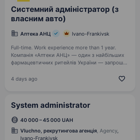
Системний адміністратор (з
власним авто)
Аптека АНЦ
Ivano-Frankivsk
Full-time. Work experience more than 1 year.
Компанія «Аптеки АНЦ» — один з найбільших
фармацевтичних ритейлів України — запрошує
до своєї команди Системного адміністратора/
системну адміністраторку. Основні обов’язки:
4 days ago
Обслуговування аптек в Івано-Франківській,…
System administrator
40 000 – 45 000 UAH
Vluchno, рекрутингова агенція
, Agency
,
Ivano-Frankivsk