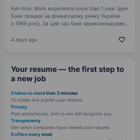
Full-time. Work experience more than 1 year. Ідея
Банк працює на фінансовому ринку України
з 1989 року. За цей час банк зарекомендував
себе як надійний фінансовий партнер для
клієнтів. Наша справжня цінність — Команда,
4 days ago
що надихає та дбає про розвиток персоналу,…
Your resume — the first step
to
a new job
It takes no more than 3 minutes
To create and publish your
resume.
Privacy
Post anonymously, and no one will recognize you.
Transparency
See which companies have viewed your resume.
8 offers every week