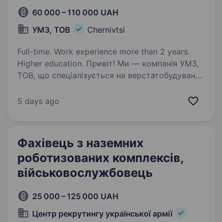
60 000 – 110 000 UAH
УМЗ, ТОВ
Chernivtsi
Full-time. Work experience more than 2 years.
Higher education. Привіт! Ми — компанія УМЗ,
ТОВ, що спеціалізується на верстатобудуванні
в Чернівцях. Наша команда цінує
професіоналізм і прагне створювати
5 days ago
комфортні умови для роботи та розвитку
кожного співробітника. Якщо ти системний…
Фахівець з наземних
роботизованих комплексів,
військовослужбовець
25 000 – 125 000 UAH
Центр рекрутингу української армії