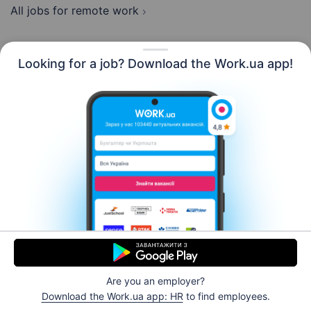
All jobs for remote work
Looking for a job? Download the Work.ua app!
English
Resources
Contact us
About us
Сareer
Work.ua news
Help
Terms of use
For employers
Are you an employer?
© 2006–2026 Work.ua. Ukraine's #1 job service.
Download the Work.ua app: HR
to find employees.