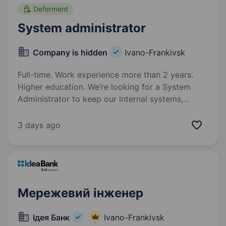
знаходити ефективні…
Deferment
System administrator
Company is hidden
Ivano-Frankivsk
Full-time. Work experience more than 2 years.
Higher education. We’re looking for a System
Administrator to keep our internal systems,
servers, and workstation environments running
smoothly and securely — and to support server
3 days ago
infrastructure for our IoT device project (MQTT…
Мережевий інженер
Ідея Банк
Ivano-Frankivsk