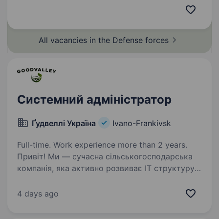
основних протоколів, принципів побудови
та роботи ВПН мереж; адміністрування
операційних систем…
All vacancies in the Defense
forces
Системний адміністратор
Ґудвеллі Україна
Ivano-Frankivsk
Full-time. Work experience more than 2 years.
Привіт! Ми — сучасна сільськогосподарська
компанія, яка активно розвиває IT структуру
та впроваджує сучасні технологічні рішення.
Ми цінуємо професіоналізм, підтримуємо
4 days ago
розвиток команди та створюємо комфортні
умови…