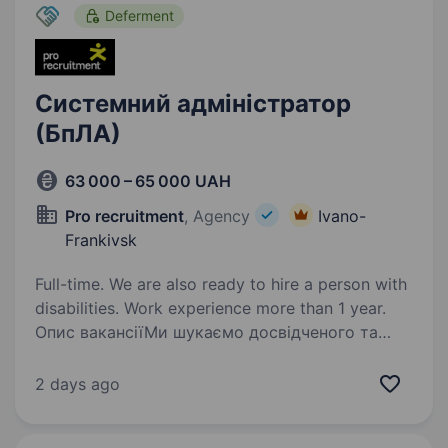
Deferment
Системний адміністратор
(БпЛА)
63 000 – 65 000 UAH
Pro recruitment
, Agency
Ivano-
Frankivsk
Full-time. We are also ready to hire a person with
disabilities. Work experience more than 1 year.
Опис вакансіїМи шукаємо досвідченого та
відповідального системного адміністратора,
який здатен професійно керувати IT-
2 days ago
інфраструктурою компанії. Ми цінуємо
автономність, технічну експертизу та вміння