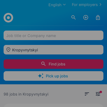
For employers
English
Job title or Company name
Kropyvnytskyi
Find jobs
Pick up jobs
98 jobs
in Kropyvnytskyi