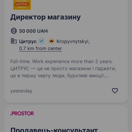
Директор магазину
50 000 UAH
Цитрус
Kropyvnytskyi,
0.7 km from center
Full-time. Work experience more than 2 years.
ЦИТРУС — це не просто магазини і ґаджети,
це в першу чергу люди, бурхливі емоції,
імпульс і можливість жити яскраво!
Ми створюємо середовище, де кожен може
yesterday
проявляти себе, впливати на результат і
отримувати кайф…
Продавець-консультант