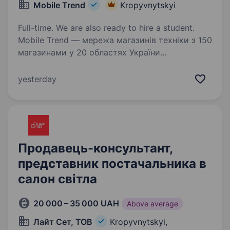
Mobile Trend
Kropyvnytskyi
Full-time. We are also ready to hire a student.
Mobile Trend — мережа магазинів техніки з 150
магазинами у 20 областях України
та командою 500 співробітників. Більше про
нас mobiletrend.com Ми масштабуємось і
yesterday
шукаємо Регіональних продавців, які готові
працювати…
Продавець-консультант,
представник постачальника в
салон світла
20 000 – 35 000 UAH
Above average
Лайт Сет, ТОВ
Kropyvnytskyi,