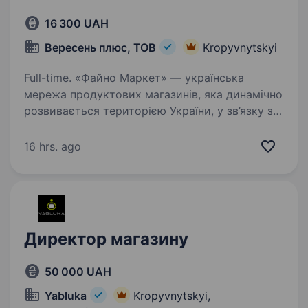
16 300 UAH
Вересень плюс, ТОВ
Kropyvnytskyi
Full-time. «Файно Маркет» — українська
мережа продуктових магазинів, яка динамічно
розвивається територією України, у зв’язку з
відкриттям нового магазину по вул.
Преображенська 88А, запрошує долучитись
16 hrs. ago
до своєї команди ПРОДАВЦЯ…
Директор магазину
50 000 UAH
Yabluka
Kropyvnytskyi,