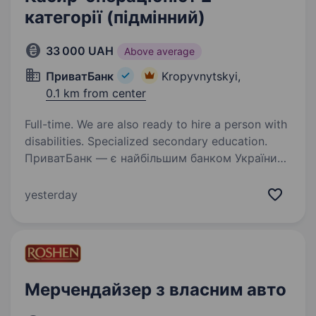
категорії (підмінний)
33 000 UAH
Above average
ПриватБанк
Kropyvnytskyi,
0.1 km from center
Full-time. We are also ready to hire a person with
disabilities. Specialized secondary education.
ПриватБанк — є найбільшим банком України
та одним з найбільш інноваційних банків світу.
Займає лідуючі позиції за всіма фінансовими
yesterday
показниками в галузі та складає близько
чверті всієї банківської системи країни…
Мерчендайзер з власним авто