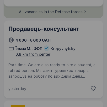
майном впевнене користування комп’ютером
та базовими офісними програмами вміння…
All vacancies in the Defense
forces
Продавець-консультант
4 000 – 8 000 UAH
Їлмаз М., ФОП
Kropyvnytskyi,
0.8 km from center
Part-time. We are also ready to hire a student, a
retired person. Магазин турецьких товарів
запрошує на роботу по вихідним дням
продавця. Оплата погодинна — від 52 грн/год
+ премія, розмір якої залежить від успішності
yesterday
продажів. Для працівників магазину діють
постійні знижки на весь…