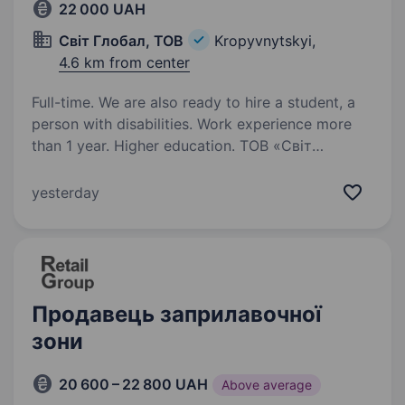
22 000 UAH
Світ Глобал, ТОВ
Kropyvnytskyi,
4.6 km from center
Full-time. We are also ready to hire a student, a
person with disabilities. Work experience more
than 1 year. Higher education. ТОВ «Світ
Глобал» — офіційний дистриб’ютор продукції
ТМ «ROSHEN». Ми — стабільна компанія,
yesterday
що активно розвивається та створює
можливості для професійного зростання.
Вимоги: Відповідальність та уважність
Бажання…
Продавець заприлавочної
зони
20 600 – 22 800 UAH
Above average