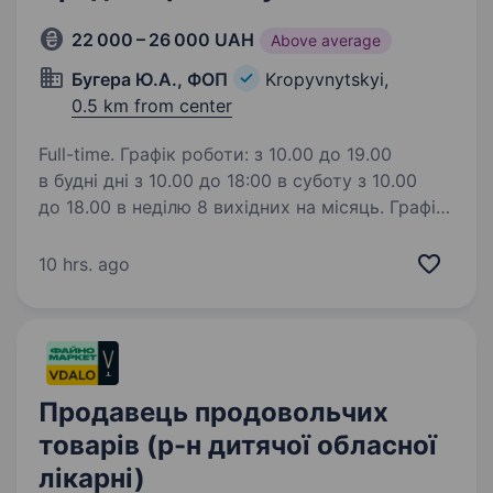
22 000 – 26 000 UAH
Above average
Бугера Ю.А., ФОП
Kropyvnytskyi,
0.5 km from center
Full-time. Графік роботи: з 10.00 до 19.00
в будні дні з 10.00 до 18:00 в суботу з 10.00
до 18.00 в неділю 8 вихідних на місяць. Графік
плаваючий. Потрібен співробітник у відділ
продажу косметики. Запрошуємо…
10 hrs. ago
Продавець продовольчих
товарів (р-н дитячої обласної
лікарні)