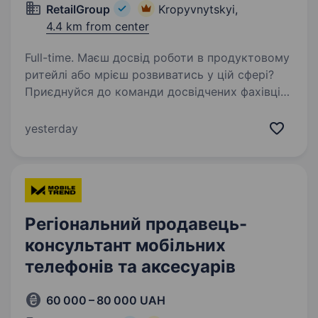
RetailGroup
Kropyvnytskyi,
4.4 km from center
Full-time. Маєш досвід роботи в продуктовому
ритейлі або мрієш розвиватись у цій сфері?
Приєднуйся до команди досвідчених фахівців,
які люблять свою роботу, горять ідеєю,
реалізовують цікаві проєкти та із
yesterday
задоволенням діляться…
Регіональний продавець-
консультант мобільних
телефонів та аксесуарів
60 000 – 80 000 UAH