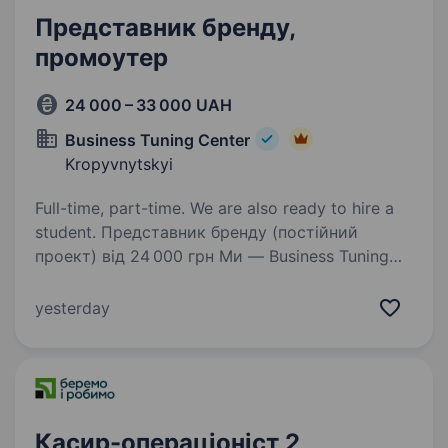
Представник бренду,
промоутер
24 000 – 33 000 UAH
Business Tuning Center
Kropyvnytskyi
Full-time, part-time. We are also ready to hire a
student. Представник бренду (постійний
проект) від 24 000 грн Ми — Business Tuning
Center, одна з найбільших агенцій
маркетингових комунікацій України,
yesterday
що працює з 2004 року. Ми допомагаємо
провідним світовим брендам стати…
Касир-операціоніст 2