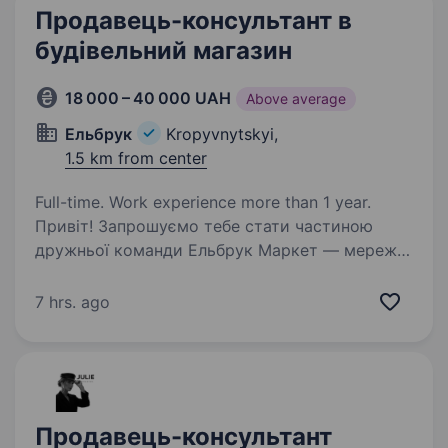
Продавець-консультант в
будівельний магазин
18 000 – 40 000 UAH
Above average
Ельбрук
Kropyvnytskyi,
1.5 km from center
Full-time. Work experience more than 1 year.
Привіт! Запрошуємо тебе стати частиною
дружньої команди Ельбрук Маркет — мережі
будівельних магазинів у Кропивницькому,
де кожен день ми допомагаємо клієнтам
7 hrs. ago
знаходити найкращі рішення для їхніх
проектів. Як продавець-консультант,…
Продавець-консультант