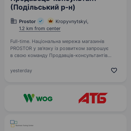
(Подільський р-н)
Prostor
Kropyvnytskyi,
1.2 km from center
Full-time. Національна мережа магазинів
PROSTOR у зв’язку із розвитком запрошує
в свою команду Продавців-консультантів
Вимоги: комунікабельність, здатність швидко
навчатись, грамотна мова; тактовність,
yesterday
пунктуальність,…