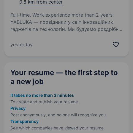
0.8 km from center
Full-time. Work experience more than 2 years.
YABLUKA — провідники у світ інноваційних
гаджетів та технологій. Ми будуємо роздрібну
мережу національного масштабу з особливою
культурою експертизи та стосунків з клієнтом.
yesterday
Ми змінюємо якість життя на краще!
Ми запрошуємо…
Your resume — the first step
to
a new job
It takes no more than 3 minutes
To create and publish your
resume.
Privacy
Post anonymously, and no one will recognize you.
Transparency
See which companies have viewed your resume.