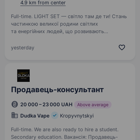
4.9 km from center
Full-time. LIGHT SET — світло там де ти! Стань
частинкою великої родини світлих
та енергійних людей, що розвивають
світлодіодні технології на теренах України!
ТОВ «ЛАЙТ СЕТ» це — українська компанія,
yesterday
що розпочала свою діяльність…
Продавець-консультант
20 000 – 23 000 UAH
Above average
Dudka Vape
Kropyvnytskyi
Full-time. We are also ready to hire a student.
Secondary education. Вакансія: Продавець-