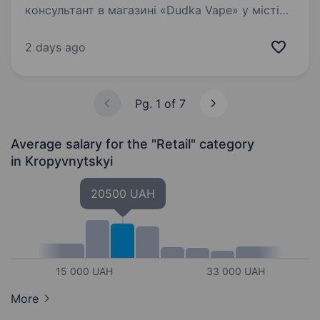
консультант в магазині «Dudka Vape» у місті
Кропивницький Ми шукаємо енергійного і
комунікабельного співробітника на посаду
2 days ago
продавця-консультанта в нашому магазині
«Dudka Vape». Основні обов’язки…
Pg. 1 of 7
Average salary for the "Retail" category
in Kropyvnytskyi
20500 UAH
15 000 UAH
33 000 UAH
More