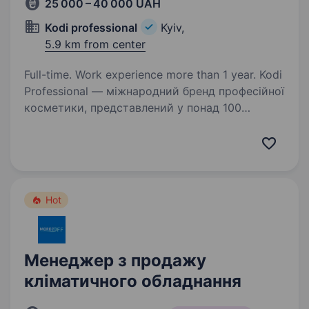
25 000 – 40 000 UAH
Kodi professional
Kyiv,
5.9 km from center
Full-time. Work experience more than 1 year. Kodi
Professional — міжнародний бренд професійної
косметики, представлений у понад 100
країнах світу. Вже понад 15 років ми займаємо
лідерські позиції у beauty-індустрії
та створюємо продукцію, яку обирають
майстри,…
Hot
Менеджер з продажу
кліматичного обладнання