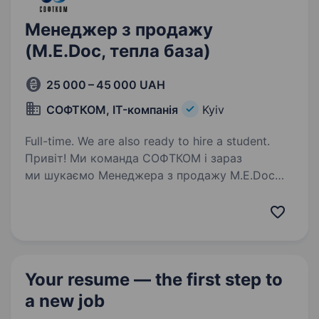
Менеджер з продажу
(M.E.Doc, тепла база)
25 000 – 45 000 UAH
СОФТКОМ, IT-компанія
Kyiv
Full-time. We are also ready to hire a student.
Привіт! Ми команда СОФТКОМ і зараз
ми шукаємо Менеджера з продажу M.E.Doc
(тепла база), який кайфує від спілкування, вміє
слухати, вести переговори, має активну
життєву позицію й хоче працювати
у стабільній компанії,…
Your resume — the first step
to
a new job