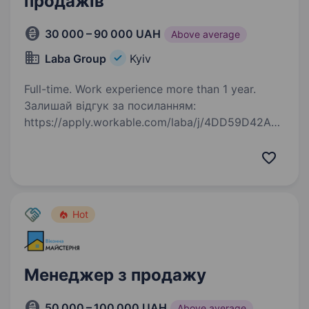
продажів
30 000 – 90 000 UAH
Above average
Laba Group
Kyiv
Full-time. Work experience more than 1 year.
Залишай відгук за посиланням:
https://apply.workable.com/laba/j/4DD59D42A6/
apply/?utm_source=work.ua&utm_medium=job-
board&utm_campaign=work.ua Мрієш про
кар'єру в продажах і хочеш продавати
продукт, який реально…
Hot
Менеджер з продажу
50 000 – 100 000 UAH
Above average