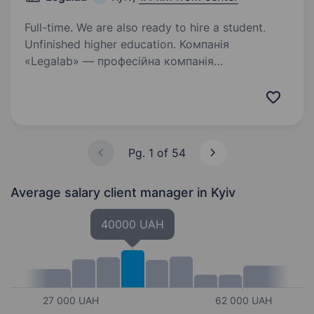
Full-time. We are also ready to hire a student.
Unfinished higher education. Компанія
«Legalab» — професійна компанія
з багаторічним досвідом роботи, яка надає
послуги письмового, усного та нотаріального
перекладу, послуги з проставлення апостилю і
легалізації документів, а також інші послуги…
Pg. 1 of 54
Average salary client manager
in Kyiv
40000 UAH
27 000 UAH
62 000 UAH