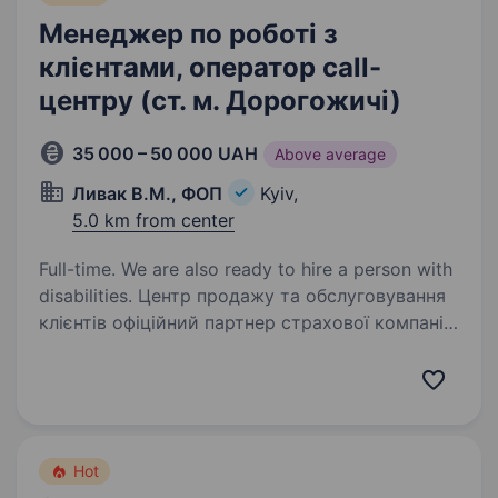
Менеджер по роботі з
клієнтами, оператор call-
центру (ст. м. Дорогожичі)
35 000 – 50 000 UAH
Above average
Ливак В.М., ФОП
Kyiv,
5.0 km from center
Full-time. We are also ready to hire a person with
disabilities. Центр продажу та обслуговування
клієнтів офіційний партнер страхової компанії
«Княжа», шукає в команду відповідального
та комунікабильного менеджера з продажів
та роботі з клієнтами компанії. Основні
обов’язки:…
Hot