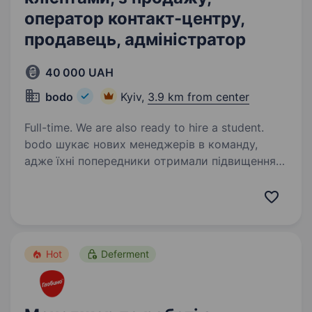
оператор контакт-центру,
продавець, адміністратор
40 000 UAH
bodo
Kyiv,
3.9 km from center
Full-time. We are also ready to hire a student.
bodo шукає нових менеджерів в команду,
адже їхні попередники отримали підвищення
та працюють на інших посадах. В bodo нові
співробітники починають свій шлях в компанії
через відділ по роботі з клієнтами. Новачок…
Hot
Deferment