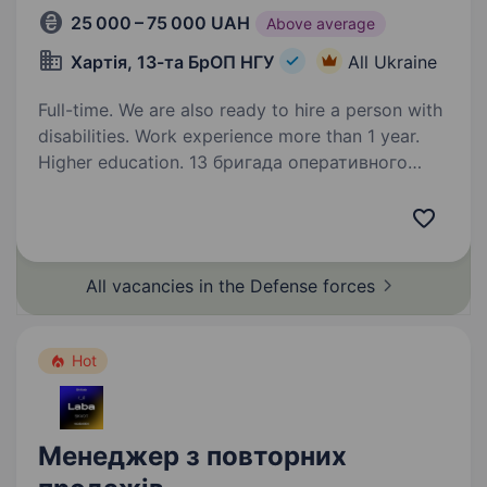
25 000 – 75 000 UAH
Above average
Хартія, 13-та БрОП НГУ
All Ukraine
Full-time. We are also ready to hire a person with
disabilities. Work experience more than 1 year.
Higher education. 13 бригада оперативного
призначення НГУ «Хартія» пропонує службу
у складі ефективного та сучасного
військового підрозділу з якісним навчанням,
підготовкою та можливістю професійного
All vacancies in the Defense
forces
зростання і реалізації свого…
Hot
Менеджер з повторних