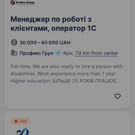
Менеджер по роботі з
клієнтами, оператор 1С
30 000 – 40 000 UAH
Профекс Груп
Kyiv,
7.9 km from center
Full-time. We are also ready to hire a person with
disabilities. Work experience more than 1 year.
Higher education. БІЛЬШЕ 25 РОКІВ ПРАЦЮЄМО
В ДИСТРИБУЦІЇ АВТОХІМІЇ, МАСТИЛЬНИХ
МАТЕРІАЛІВ ТА АВТОАКСЕСУАРІВ Шукаємо
активних, компетентних, уважних
співробітників, які впевнені в собі, та мають
хист як до командної, так і самостійної…
Hot