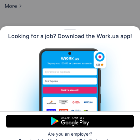
More
Looking for a job? Download the Work.ua app!
English
Resources
Contact us
About us
Сareer
Work.ua news
Help
Terms of use
For employers
Are you an employer?
© 2006–2026 Work.ua. Ukraine's #1 job service.