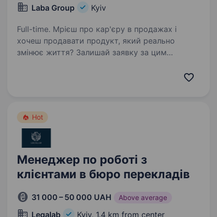
Laba Group
Kyiv
Full-time. Мрієш про кар'єру в продажах і
хочеш продавати продукт, який реально
змінює життя? Залишай заявку за цим
посиланням:
https://apply.workable.com/laba/j/7B0DF537BE/a
pply/?utm_source=work.ua&utm_medium=job-
board&utm_campaign=work.ua…
Hot
Менеджер по роботі з
клієнтами в бюро перекладів
31 000 – 50 000 UAH
Above average
Legalab
Kyiv,
1.4 km from center