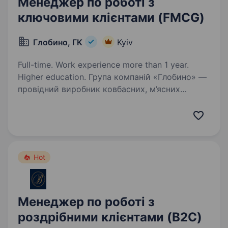
Менеджер по роботі з
ключовими клієнтами (FMCG)
Глобино, ГК
Kyiv
Full-time. Work experience more than 1 year.
Higher education. Група компаній «Глобино» —
провідний виробник ковбасних, м’ясних
та молочних виробів на ринку України,
що об'єднує підприємства харчової
промисловості, які забезпечують замкнутий
виробничий цикл та продажі готової…
Hot
Менеджер по роботі з
роздрібними клієнтами (B2C)