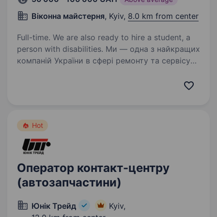
Віконна майстерня
, Kyiv,
8.0 km from center
Full-time. We are also ready to hire a student, a
person with disabilities. Ми — одна з найкращих
компаній України в сфері ремонту та сервісу
для металопластикових вікон. Ми працюємо
на ринку вже 10 років і успішно
зарекомендували себе як надійний партнер
для наших клієнтів. Наші висококваліфіковані…
Hot
Оператор контакт-центру
(автозапчастини)
Юнiк Трейд
Kyiv,