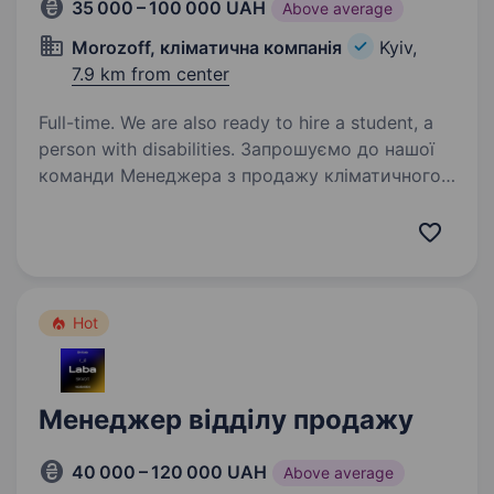
35 000 – 100 000 UAH
Above average
Morozoff, кліматична компанія
Kyiv,
7.9 km from center
Full-time. We are also ready to hire a student, a
person with disabilities. Запрошуємо до нашої
команди Менеджера з продажу кліматичного
обладнання. Якщо Хочеш розвиватися у сфері,
де стабільність поєднується з новими
викликами, а твої дії мають значення —
ця вакансія для тебе! Якщо у тебе…
Hot
Менеджер відділу продажу
40 000 – 120 000 UAH
Above average