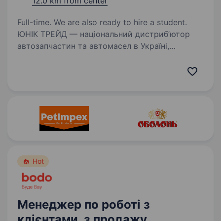
12.0 km from center
Full-time. We are also ready to hire a student.
ЮНІК ТРЕЙД — національний дистриб’ютор
автозапчастин та автомасел в Україні,
запрошує Вас взяти участь у конкурсі
на вакантну посаду оператора контакт центру.
Ми раді приймати як досвідчених спеціалістів,
так і…
Hot
Менеджер по роботі з
клієнтами, з продажу,