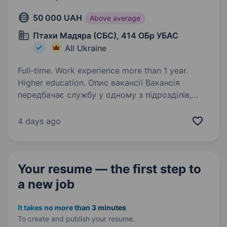
50 000 UAH
Above average
Птахи Мадяра (СБС), 414 ОБр УБАС
All Ukraine
Full-time. Work experience more than 1 year.
Higher education. Опис вакансії Вакансія
передбачає службу у одному з підрозділів,
що входить до складу Сил Безпілотних
Систем Збройних Сил України. Підрозділ
4 days ago
з початку повномасштабного вторгнення бере
участь у бойових діях по всій…
Your resume — the first step
to
a new job
It takes no more than 3 minutes
To create and publish your
resume.