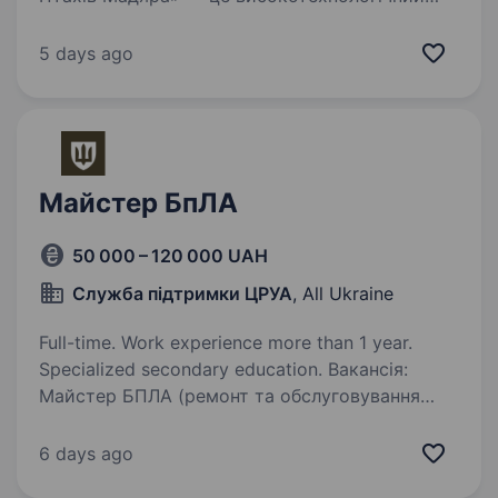
батальйон у складі 414 окремої бригади
безпілотних систем «Птахи Мадяра», який
5 days ago
спеціалізується на забезпеченні підрозділів
СБС ефективними…
Майстер БпЛА
50 000 – 120 000 UAH
Служба підтримки ЦРУА
, All Ukraine
Full-time. Work experience more than 1 year.
Specialized secondary education. Вакансія:
Майстер БПЛА (ремонт та обслуговування
безпілотників) 10-та окрема гірсько-штурмова
бригада «Едельвейс» До складу батальйону
6 days ago
безпілотних систем «Стриж» який у складі