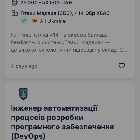
25 000 – 50 000 UAH
Птахи Мадяра (СБС), 414 ОБр УБАС
All Ukraine
Full-time. Огляд 414-та окрема бригада
безпілотних систем «Птахи Мадяра» —
це високотехнологічний підрозділ у складі Сил
безпілотних систем Збройних Сил України,
що спеціалізується на застосуванні ударних,
2 days ago
розвідувальних безпілотних…
Інженер автоматизації
процесів розробки
програмного забезпечення
(DevOps)