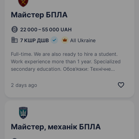
Майстер БПЛА
22 000 – 55 000 UAH
7 КШР ДШВ
All Ukraine
Full-time. We are also ready to hire a student.
Work experience more than 1 year. Specialized
secondary education. Обов’язки: Технічне
обслуговування, ремонт і модернізація
безпілотних літальних апаратів
2 days ago
(квадрокоптери, FPV, розвідувальні БПЛА).
Діагностика несправностей електронних,
механічних та програмних компонентів…
Майстер, механік БПЛА