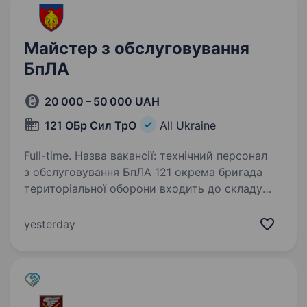
Майстер з обслуговування
БпЛА
20 000 – 50 000 UAH
121 ОБр Сил ТрО
All Ukraine
Full-time. Назва вакансії: технічний персонал
з обслуговування БпЛА 121 окрема бригада
територіальної оборони входить до складу
Регіонального управління «Південь» Сил
територіальної оборони з місцем постійної
yesterday
дислокації у…