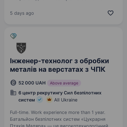
компанії: 241 окрема бригада територіальної
оборони була сформована на початку
5 days ago
повномасштабного вторгнення…
Інженер-технолог з обробки
металів на верстатах з ЧПК
52 000 UAH
Above average
6 центр рекрутингу Сил безпілотних
систем
All Ukraine
Full-time. Work experience more than 1 year.
Батальйон безпілотних систем «Цукрарня
Птахів Мадяра» — це високотехнологічний