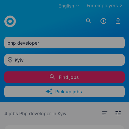
For employers
English
php developer
Kyiv
Find jobs
Pick up jobs
4 jobs
Php developer in Kyiv