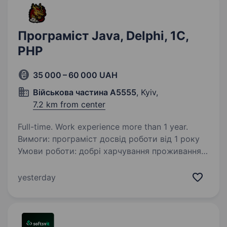
Програміст Java, Delphi, 1С,
PHP
35 000 – 60 000 UAH
Військова частина А5555
, Kyiv,
7.2 km from center
Full-time. Work experience more than 1 year.
Вимоги: програміст досвід роботи від 1 року
Умови роботи: добрі харчування проживання
безкоштовно. Беремо напряму повний
супровід, навіть якщо в розшуку. Cлужба
yesterday
в тиловій частині. Обов’язки: Уважність
до деталей,…