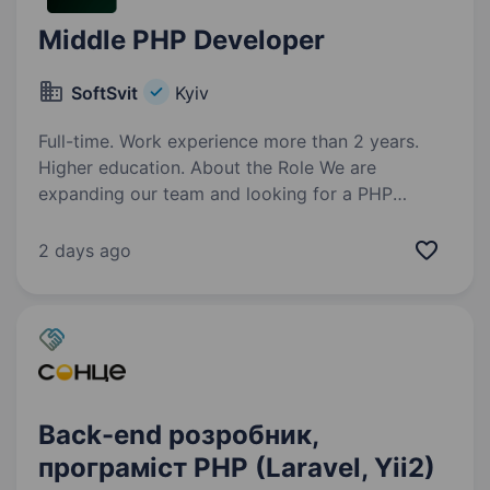
Middle PHP Developer
SoftSvit
Kyiv
Full-time. Work experience more than 2 years.
Higher education. About the Role We are
expanding our team and looking for a PHP
Developer to join our RnD department. You will
work on developing and maintaining internal
2 days ago
products, including CRM systems, CMS,
marketing tools, and…
Back-end розробник,
програміст PHP (Laravel, Yii2)