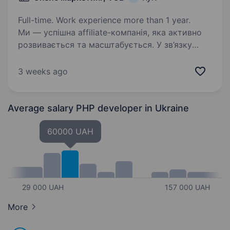
Full-time. Work experience more than 1 year.
Ми — успішна affiliate-компанія, яка активно
розвивається та масштабується. У зв’язку
з розширенням команди шукаємо інтегратора,
який підсилить нашу команду та стане
3 weeks ago
частиною професійного середовищ КИЇВ,
ОФІСНИЙ…
Average salary PHP developer
in Ukraine
60000 UAH
29 000 UAH
157 000 UAH
More