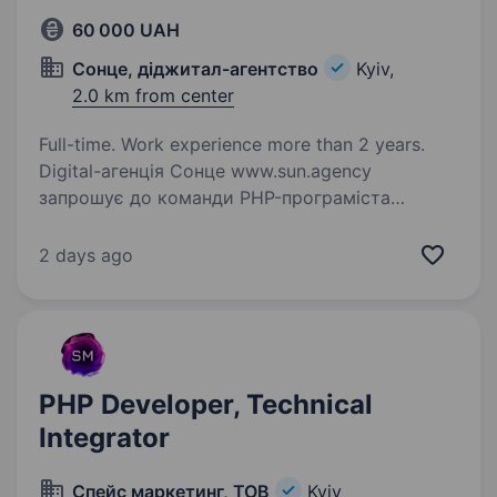
60 000 UAH
Сонце, діджитал-агентство
Kyiv,
2.0 km from center
Full-time. Work experience more than 2 years.
Digital-агенція Сонце www.sun.agency
запрошує до команди PHP-програміста
Вимоги: гарні знання PHP, MySQL знання
Framework: Yii2 та або Laravel розуміння
2 days ago
та використання принципів ООП та патернів
проектування…
PHP Developer, Technical
Integrator
Спейс маркетинг, ТОВ
Kyiv