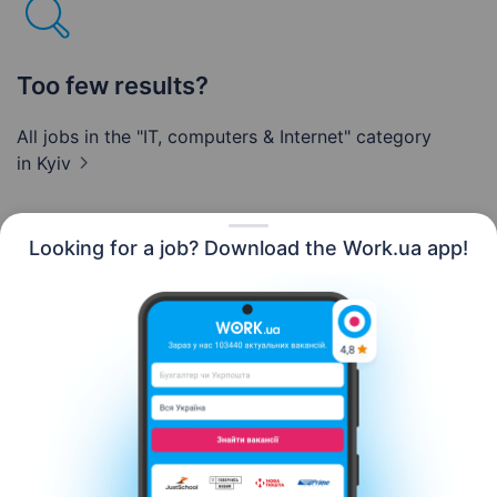
Too few results?
All jobs in the "IT, computers & Internet" category
in Kyiv
Looking for a job? Download the Work.ua app!
English
Resources
Contact us
About us
Сareer
Work.ua news
Help
Terms of use