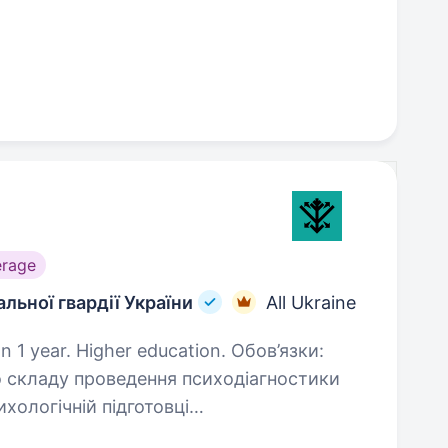
erage
льної гвардії України
All Ukraine
ar. Higher education. Обов’язки:
иходіагностики
військовослужбовців робота з наслідками бойового стресу підтримка…