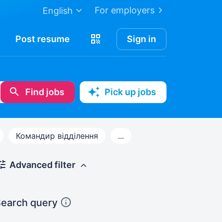
For employers
English
Post
resume
Sign in
Find jobs
Pick up jobs
Командир відділення
...
Advanced filter
earch query