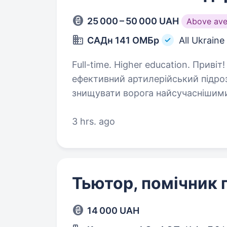
25 000 – 50 000 UAH
Above ave
САДн 141 ОМБр
All Ukraine
Full-time. Higher education. Привіт! Ми — САДн 141 ОМБр, молодий, але вже
ефективний артилерійський підроз
знищувати ворога найсучаснішим
цінуючи кожне життя. Ми прагне
3 hrs. ago
Тьютор, помічник 
14 000 UAH