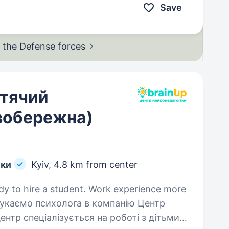
Save
in the Defense
forces
итячий
івобережна)
ики
Kyiv,
4.8 km from center
ady to hire a student. Work experience more
ентр спеціалізується на роботі з дітьми