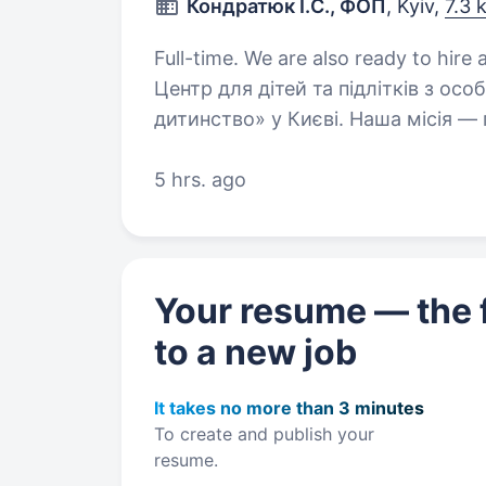
Кондратюк І.С., ФОП
, Kyiv,
7.3 
Full-time. We are also ready to hire a stud
Центр для дітей та підлітків з о
дитинство» у Києві. Наша місія — 
унікальному шляху розвитку, ств
5 hrs. ago
Your resume — the f
to a new job
It takes no more than 3 minutes
To create and publish your
resume.