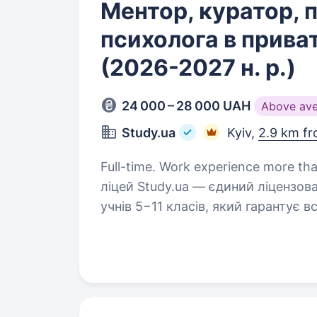
Ментор, куратор, 
психолога в прива
(2026-2027 н. р.)
24 000 – 28 000 UAH
Above av
Study.ua
Kyiv,
2.9 km fr
Full-time. Work experience more than 1 yea
ліцей Study.ua — єдиний ліцензова
учнів 5−11 класів, який гарантує в
у 27 країнах. Концепція міжнарод