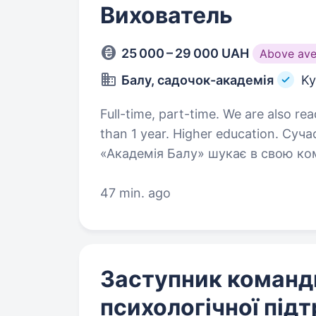
Вихователь
25 000 – 29 000 UAH
Above ave
Балу, садочок-академія
Ky
Full-time, part-time. We are also re
than 1 year. Higher education. Сучасний та затишний приватний садочок
«Академія Балу» шукає в свою ко
Голосіївський район біля Метро В
15 хв), вулиця Юлії Здановської,…
47 min. ago
Заступник команди
психологічної під