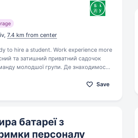
rage
iv,
7.4 km from center
ady to hire a student. Work experience more
манду молодшої групи. Де знаходимось?
асильківська/Виставковий центр (пішки
Save
ра батареї з
тримки персоналу