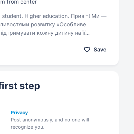
km from center
ent. Higher education. Привіт! Ми —
собливостями розвитку «Особливе
підтримувати кожну дитину на її
орюючи теплу і безпечну атмосферу для…
Save
irst step
Privacy
Post anonymously, and no one will
recognize you.