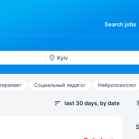
Search
jobs
терапевт
Социальный педагог
Нейропсихолог
last 30 days, by date
S