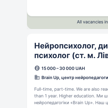
All vacancies 
Нейропсихолог, д
психолог (ст. м. Л
15 000 – 30 000 UAH
Brain Up, центр нейропедагог
Full-time, part-time. We are also re
than 1 year. Higher education. Ми шукаємо психолога в компанію Центр
нейропедагогіки «Brain Up». Наш ц