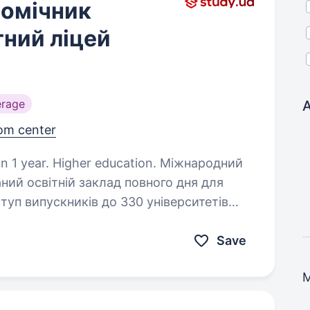
помічник
тний ліцей
erage
A
om center
r. Higher education. Міжнародний
ний освітній заклад повного дня для
ступ випускників до 330 університетів
ного ліцею поєднує українські…
Save