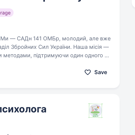
rage
діл Збройних Сил України. Наша місія —
и методами, підтримуючи один одного та
мо…
Save
психолога