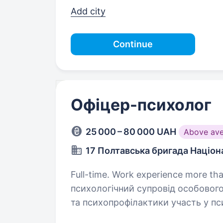
Add city
Continue
Офіцер-психолог
25 000 – 80 000 UAH
Above av
17 Полтавська бригада Націона
Full-time. Work experience more than 1 ye
психологічний супровід особового складу проведення пс
та психопрофілактики участь у психологічній підготовці