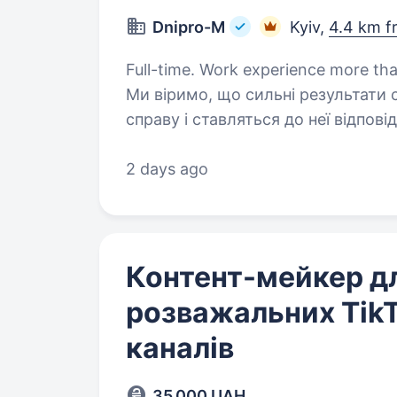
Dnipro-M
Kyiv,
4.4 km f
Full-time. Work experience more than 1 year. Привіт, наш м
Ми віримо, що сильні результати
справу і ставляться до неї відпов
майстрів своєї справи — людей, я
2 days ago
Контент-мейкер д
розважальних TikT
каналів
35 000 UAH