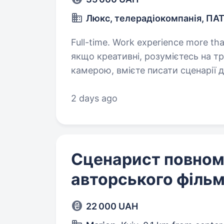
Люкс, телерадіокомпанія, ПА
Full-time. Work experience more than 1 year. Ви саме той, хт
якщо креативні, розумієтесь на тр
камерою, вмієте писати сценарії для відео Обо
відео на наших каналах у ТікТок 
2 days ago
Сценарист повно
авторського фільм
22 000 UAH