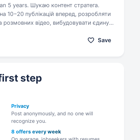
контент стратега.
на 10−20 публікацій вперед, розробляти
та розмовних відео, вибудовувати єдину
ю особистого бренду. Потрібна людина…
Save
irst step
Privacy
Post anonymously, and no one will
recognize you.
8 offers every week
On average, jobseekers with resumes