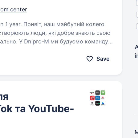
rom center
айбутній колего
 створюють люди, які добре знають свою
ідально. У Dnipro-M ми будуємо команду
A
кі хочуть…
i
Save
ля
ok та YouTube-