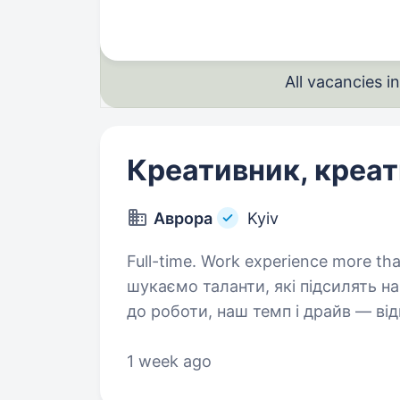
All vacancies 
Креативник, креа
Аврора
Kyiv
Full-time. Work experience more than 2 years. Ми пост
шукаємо таланти, які підсилять н
до роботи, наш темп і драйв — від
знайомитись! Дізнавайся більш д
1 week ago