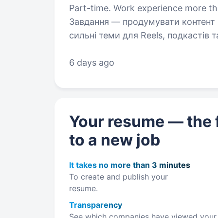
Part-time. Work experience more than 5 years. Шукаю 
Завдання — продумувати контент 
сильні теми для Reels, подкастів 
концепці
6 days ago
Your resume — the f
to a new job
It takes no more than 3 minutes
To create and publish your
resume.
Transparency
See which companies have viewed your