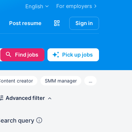
For employers
English
Post
resume
Sign in
Find jobs
Pick up jobs
ontent creator
SMM manager
...
Advanced filter
earch query