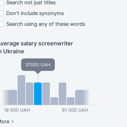
Search not just titles
Don't include synonyms
Search using any of these words
verage salary screenwriter
n Ukraine
37000 UAH
19 000 UAH
61 000 UAH
More