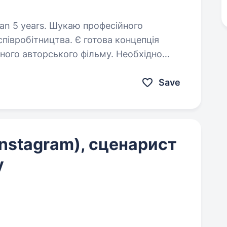
каю професійного
ва. Є готова концепція
ного авторського фільму. Необхідно
илити драматургію, структуру,…
Save
Instagram), сценарист
у