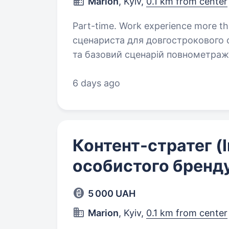
Marion
, Kyiv,
0.1 km from center
Part-time. Work experience more than 5 years. Шу
сценариста для довгострокового співробітницт
та базовий сценарій повнометраж
професійно переробити його, пос
6 days ago
Контент-стратег (
особистого бренд
5 000 UAH
Marion
, Kyiv,
0.1 km from center