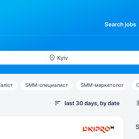
Search
jobs
аліст
SMM-специалист
SMM-маркетолог
C
last 30 days, by date
S