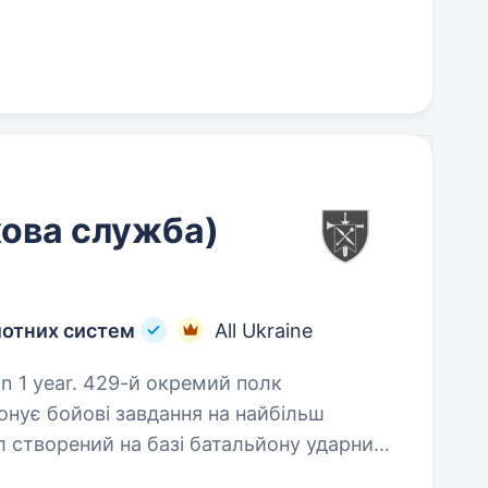
кова служба)
лотних систем
All Ukraine
 окремий полк
онує бойові завдання на найбільш
іл створений на базі батальйону ударних
 ОШБр. За 2023−2024 роки…