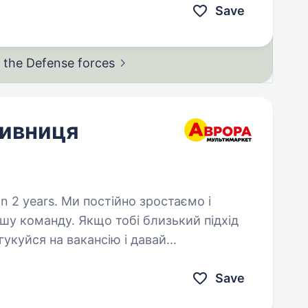
Save
in the Defense
forces
тивниця
ійно зростаємо і
ашу команду. Якщо тобі близький підхід
гукуйся на вакансію і давай
етальну інформацію про компанію…
Save