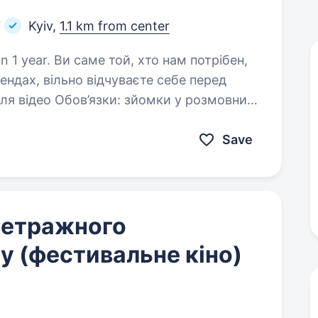
Т
Kyiv,
1.1 km from center
о нам потрібен,
ендах, вільно відчуваєте себе перед
в’язки: зйомки у розмовних
(музичний…
Save
метражного
у (фестивальне кіно)