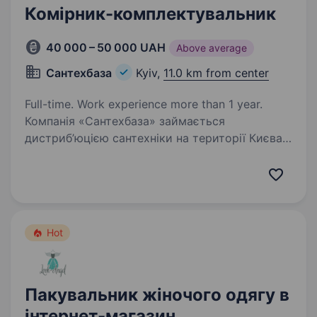
Комірник-комплектувальник
40 000 – 50 000 UAH
Above average
Сантехбаза
Kyiv,
11.0 km from center
Full-time. Work experience more than 1 year.
Компанія «Сантехбаза» займається
дистриб’юцією сантехніки на території Києва
та Київської області, є імпортером
та офіційним представником низки торгових
марок виробництва Німеччини, Італії,
Туреччини, Польщі, Литви,…
Hot
Пакувальник жіночого одягу в
інтернет-магазин