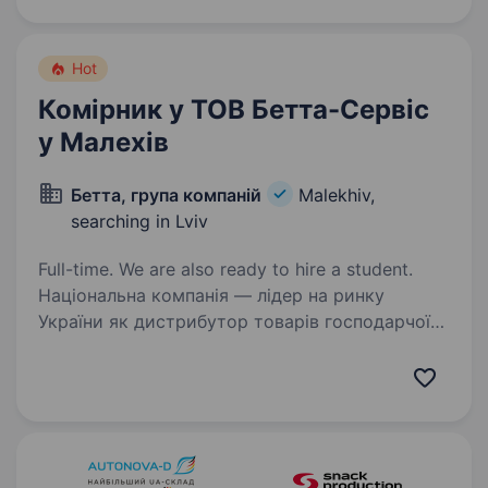
маркетингові технології, щоб реалізовувати
свою ідею — покращувати якість…
Hot
Комірник у ТОВ Бетта-Сервіс
у Малехів
Бетта, група компаній
Malekhiv,
searching in Lviv
Full-time. We are also ready to hire a student.
Національна компанія — лідер на ринку
України як дистрибутор товарів господарчої
групи, запрошує кандидатів прийняти участь
в конкурсі на вакансію Комірник (в єдиній
особі). Асортимент товару: все для чистоти
та…