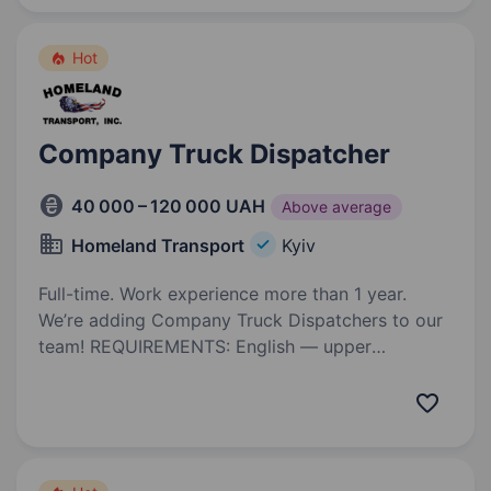
вас!…
Hot
Company Truck Dispatcher
40 000 – 120 000 UAH
Above average
Homeland Transport
Kyiv
Full-time. Work experience more than 1 year.
We’re adding Company Truck Dispatchers to our
team! REQUIREMENTS: English — upper
intermediate at least; Experience as a company
truck dispacther (you had assigned trucks
at your previous work in US logistics)…