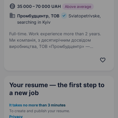
35 000 – 70 000 UAH
Above average
Промбудцентр, ТОВ
Sviatopetrivske,
searching in Kyiv
Full-time. Work experience more than 2 years.
Ми компанія, з десятирічним досвідом
виробництва, ТОВ «Промбудцентр» —
провідний виробник бетону і сумішей в Києві
та Київській області. За цей час з нашого
бетону побудовано безліч будівель та споруд
в Києві та Київській…
Your resume — the first step
to
a new job
It takes no more than 3 minutes
To create and publish your
resume.
Privacy