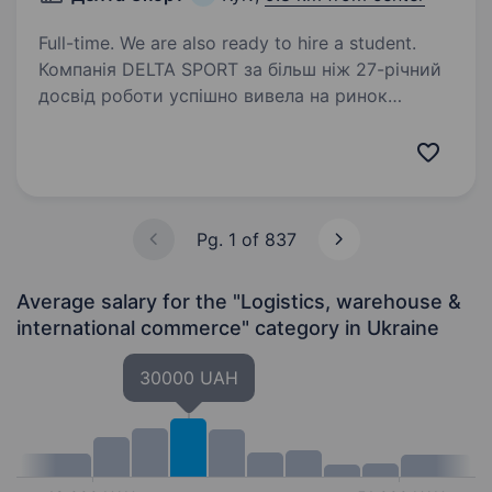
Full-time. We are also ready to hire a student.
Компанія DELTA SPORT за більш ніж 27-річний
досвід роботи успішно вивела на ринок
України понад 10 нових брендів у сегменті
sport та fashion. Сьогодні в нашому портфелі
бренди-лідери свого сегменту: NIKE,
CONVERSE,…
Pg. 1 of 837
Average salary for the "Logistics, warehouse &
international commerce" category
in Ukraine
30000 UAH