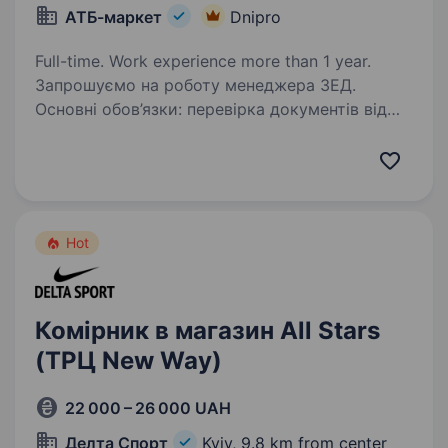
АТБ-маркет
Dnipro
Full-time. Work experience more than 1 year.
Запрошуємо на роботу менеджера ЗЕД.
Основні обов’язки: перевірка документів від
постачальників перед митним оформленням;
перевірка маркування товарів щодо
відповідності законодавству; передача
документів…
Hot
Комірник в магазин All Stars
(ТРЦ New Way)
22 000 – 26 000 UAH
Делта Спорт
Kyiv,
9.8 km from center