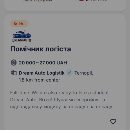
Hot
Помічник логіста
20 000 – 27 000 UAH
Dream Auto Logistik
Ternopil,
1.8 km from center
Full-time. We are also ready to hire a student.
Dream Auto, Вітає! Шукаємо енергійну та
відповідальну людину на посаду і на посаду
асистента. Якщо ви мрієте про кар'єру у сфері
автотематики, бажаєте розвиватися
та досягати нових висот — ця можливість для