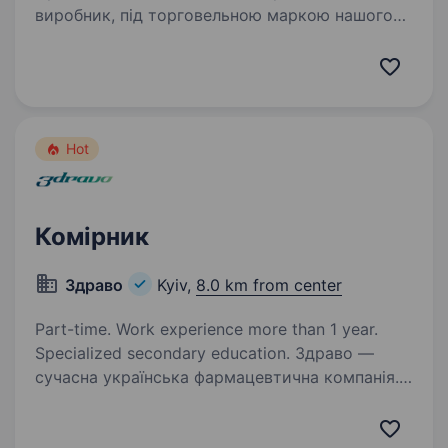
виробник, під торговельною маркою нашого
бренду виробляються високоякісні сумісні
картриджі та тонери для печатних принтерів
всіх категорій (HP, Canon, Brother, Epson,…
Hot
Комірник
Здраво
Kyiv,
8.0 km from center
Part-time. Work experience more than 1 year.
Specialized secondary education. Здраво —
сучасна українська фармацевтична компанія.
Вже 20 років ми успішно об'єднуємо досвід
фахівців із різних галузей медицини та сучасні