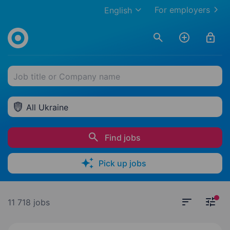
For employers
English
Job title or Company name
All Ukraine
Find jobs
Pick up jobs
11 718 jobs