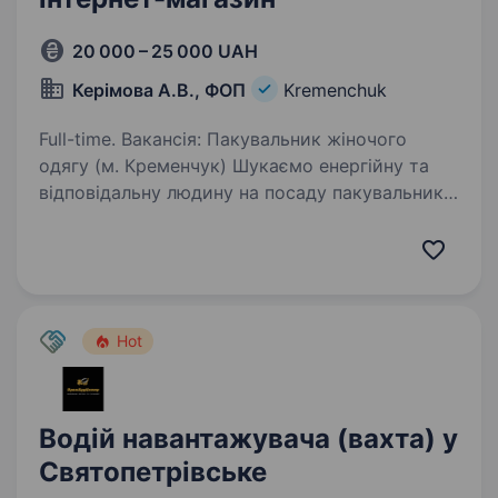
20 000 – 25 000 UAH
Керімова А.В., ФОП
Kremenchuk
Full-time. Вакансія: Пакувальник жіночого
одягу (м. Кременчук) Шукаємо енергійну та
відповідальну людину на посаду пакувальника
в інтернет-магазин жіночого одягу
у Кременчуці! Якщо ти активна, швидка
та любиш працювати в команді…
Hot
Водій навантажувача (вахта) у
Святопетрівське