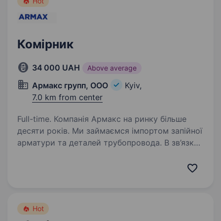
Hot
Комірник
34 000 UAH
Above average
Армакс групп, ООО
Kyiv,
7.0 km from center
Full-time. Компанія Армакс на ринку більше
десяти років. Ми займаємся імпортом запійної
арматури та деталей трубопровода. В зв’язку
з розширенням шукаємо в свою команду
комірника. Надаємо спецодяг + навчимо
всьому з нуля!…
Hot