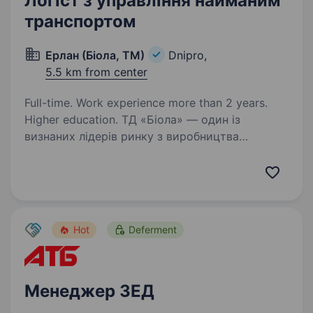
Логіст з управління найманим
транспортом
Ерлан (Біола, ТМ)
Dnipro,
5.5 km from center
Full-time. Work experience more than 2 years.
Higher education. ТД «Біола» — один із
визнаних лідерів ринку з виробництва
та дистрибуції соків та нектарів ТМ «Biola»,
ТМ «Літо», солодких газованих напоїв ТМ
«Biola», ТМ «Бріз», мінеральної води ТМ
«Знаменівська», ТМ «Каліпсо»…
Hot
Deferment
Менеджер ЗЕД