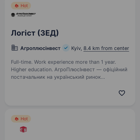
Hot
Логіст (ЗЕД)
Агроплюсінвест
Kyiv,
8.4 km from center
Full-time. Work experience more than 1 year.
Higher education. АгроПлюсІнвест — офіційний
постачальник на український ринок
ефективних інноваційних кормів, кормових
добавок, дезінфектантів, обладнання від
провідних європейських виробників. Наша
мета — допомагати клієнтам досягати…
Hot