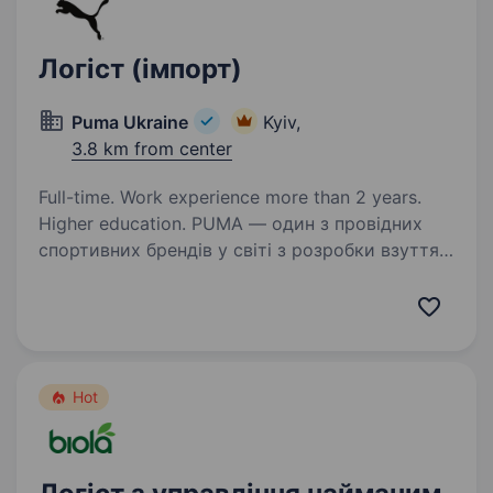
Логіст (імпорт)
Puma Ukraine
Kyiv,
3.8 km from center
Full-time. Work experience more than 2 years.
Higher education. PUMA — один з провідних
спортивних брендів у світі з розробки взуття,
одягу і аксесуарів, який починається в спорті і
продовжується в моді. PUMA Ukraine вже
декілька років поспіль входить у TOP 50
роботодавців за рейтингом…
Hot