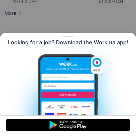
19 000 UAH
51 000 UAH
More
Looking for a job? Download the Work.ua app!
English
Resources
Contact us
About us
Сareer
Work.ua news
Help
Terms of use
For employers