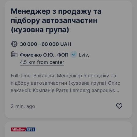
Менеджер з продажу та
підбору автозапчастин
(кузовна група)
30 000 – 60 000 UAH
Фоменко О.Ю., ФОП
Lviv,
4.5 km from center
Full-time. Вакансія: Менеджер з продажу та
підбору автозапчастин (кузовна група) Опис
вакансії: Компанія Parts Lemberg запрошує
на роботу відповідального та енергійного
Менеджера з продажу та підбору
2 min. ago
автозапчастин. Наша компанія…