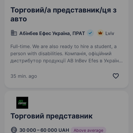
Торговий/а представник/ця з
авто
Абінбев Ефес Україна, ПРАТ
Lviv
Full-time. We are also ready to hire a student, a
person with disabilities. Компанія, офіційний
дистрибутор продукції AB InBev Efes в Україні,
оголошує про відкриття позиції Торговельний/
а представник/ця м. Львів (Зимна вода,
35 min. ago
Муроване, Зубра). Ви матимете нагоду
працювати з продукцією компанії…
Торговий представник
30 000 – 60 000 UAH
Above average