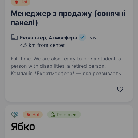
Hot
Менеджер з продажу (сонячні
панелі)
Екоальтер, Атмосфера
Lviv,
4.5 km from center
Full-time. We are also ready to hire a student, a
person with disabilities, a retired person.
Компанія *Екоатмосфера* — яка розвивається
в галузі альтернативної енергетики, а саме
сонячні панелі. Ми займаємось: продажем,
встановленням та сервісним обслуговуванням
сонячних систем. Запрошуємо взяти участь…
Hot
Deferment