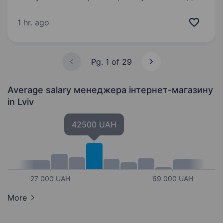
друку, шукає менеджера проєктів. Опис
вакансії Вимоги: Працьовитість;
1 hr. ago
Пунктуальність; Впевнений користувач ПК
(Excel, Графічні редактори, слайсер…
Pg. 1 of 29
Average salary менеджера інтернет-магазину
in Lviv
42500 UAH
27 000 UAH
69 000 UAH
More