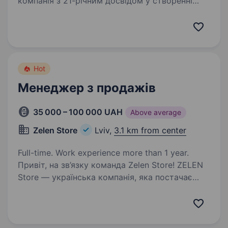
компанія з 21-річним досвідом у створенні
ефективних складських рішень. З моменту
заснування у 2005 році ми пройшли шлях від
продажу стелажів до реалізації комплексних
інженерних…
Hot
Менеджер з продажів
35 000 – 100 000 UAH
Above average
Zelen Store
Lviv,
3.1 km from center
Full-time. Work experience more than 1 year.
Привіт, на зв’язку команда Zelen Store! ZELEN
Store — українська компанія, яка постачає
тактичне спорядження, військове обладнання
та сучасну техніку для військових, силових
структур та цивільних клієнтів. У нашому…