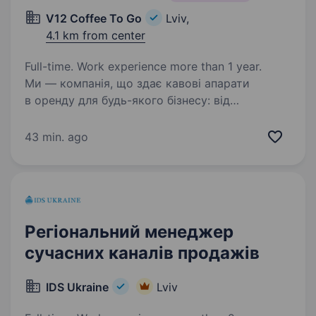
V12 Coffee To Go
Lviv,
4.1 km from center
Full-time. Work experience more than 1 year.
Ми — компанія, що здає кавові апарати
в оренду для будь-якого бізнесу: від
локальних магазинчиків, перукарень і
барбершопів — до великих мережевих
43 min. ago
клієнтів. Ми швидко ростемо та шукаємо
торгового представника. Менеджер…
Регіональний менеджер
сучасних каналів продажів
IDS Ukraine
Lviv