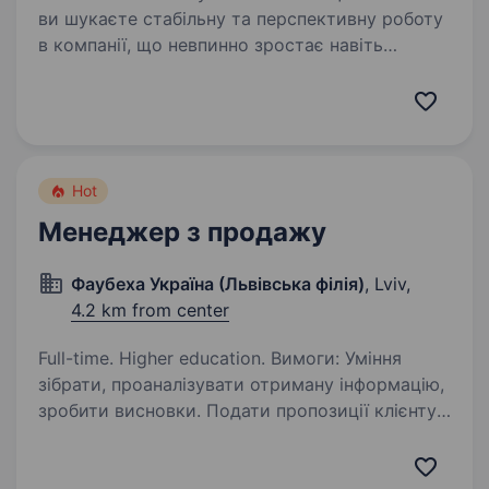
ви шукаєте стабільну та перспективну роботу
в компанії, що невпинно зростає навіть
у складні часи, — запрошуємо до команди
«Мобільна оптика»! Ми перша в Україні виїзна
оптика, яка допомагає людям бачити краще:…
Hot
Менеджер з продажу
Фаубеха Україна (Львівська філія)
, Lviv,
4.2 km from center
Full-time. Higher education. Вимоги: Уміння
зібрати, проаналізувати отриману інформацію,
зробити висновки. Подати пропозиції клієнту.
Організувати зустріч з клієнтом, провести
переговори. Працівник повинен могти освоїти