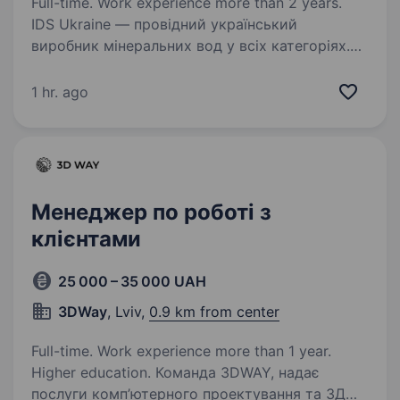
Full-time. Work experience more than 2 years.
IDS Ukraine — провідний український
виробник мінеральних вод у всіх категоріях.
Компанія має збалансований портфель
популярних мінеральних вод, які
1 hr. ago
видобуваються в екологічно чистих регіонах
України та представлені…
Менеджер по роботі з
клієнтами
25 000 – 35 000 UAH
3DWay
, Lviv,
0.9 km from center
Full-time. Work experience more than 1 year.
Higher education. Команда 3DWAY, надає
послуги комп’ютерного проектування та 3Д