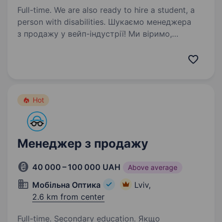
Full-time. We are also ready to hire a student, a
person with disabilities. Шукаємо менеджера
з продажу у вейп-індустрії! Ми віримо,
що якісний сервіс починається з людей. Саме
тому ми шукаємо людину, яка буде дарувати
клієнтам приємний досвід та допомагати
робити правильний вибір! Що важливо:…
Hot
Менеджер з продажу
40 000 – 100 000 UAH
Above average
Мобільна Оптика
Lviv,
2.6 km from center
Full-time. Secondary education. Якщо