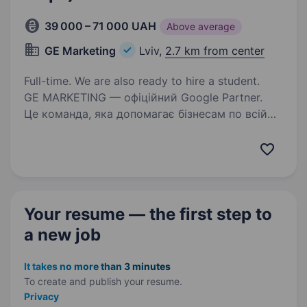
39 000 – 71 000 UAH
Above average
GE Marketing
Lviv,
2.7 km from center
Full-time. We are also ready to hire a student.
GE MARKETING — офіційний Google Partner.
Це команда, яка допомагає бізнесам по всій
Україні бути помітними та зростати. У нашому
арсеналі — від SMM до 3D візуалізації бізнесів,
просування у Google та роботи з онлайн-
картами…
Your resume — the first step
to
a new job
It takes no more than 3 minutes
To create and publish your
resume.
Privacy