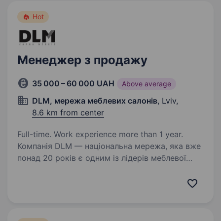
Hot
Менеджер з продажу
35 000 – 60 000 UAH
Above average
DLM, мережа меблевих салонів
, Lviv,
8.6 km from center
Full-time. Work experience more than 1 year.
Компанія DLM — національна мережа, яка вже
понад 20 років є одним із лідерів меблевої
індустрії в Україні. Ми продаємо готові,
стильні меблі, які не потребують додаткового
конструювання або розробки. Це вже
повністю…